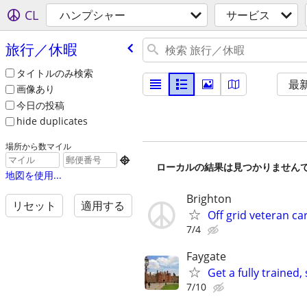
CL
ハンプシャー
サービス
旅行／休暇
タイトルのみ検索
最
画像あり
今日の投稿
hide duplicates
場所から数マイル

ローカルの結果は見つかりません
地図を使用...
Brighton
リセット
適用する
Off grid veteran ca
7/4
Faygate
Get a fully trained
7/10