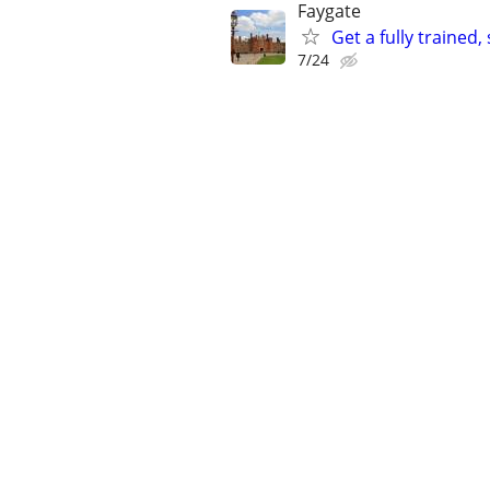
Faygate
Get a fully trained
7/24