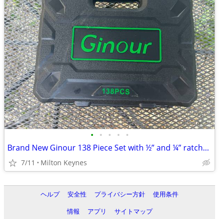
•
•
•
•
•
Brand New Ginour 138 Piece Set with ½” and ¼” ratchet set with ¼” scre
7/11
Milton Keynes
ヘルプ
安全性
プライバシー方針
使用条件
情報
アプリ
サイトマップ