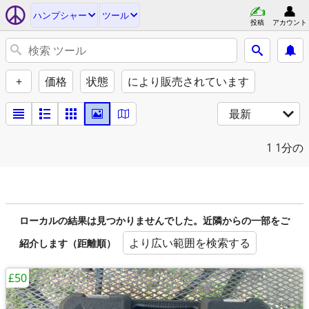
ハンプシャー
ツール
投稿
アカウント
+
価格
状態
により販売されています
最新
1
1分の
ローカルの結果は見つかりませんでした。近隣からの一部をご
より広い範囲を検索する
紹介します（距離順）
£50