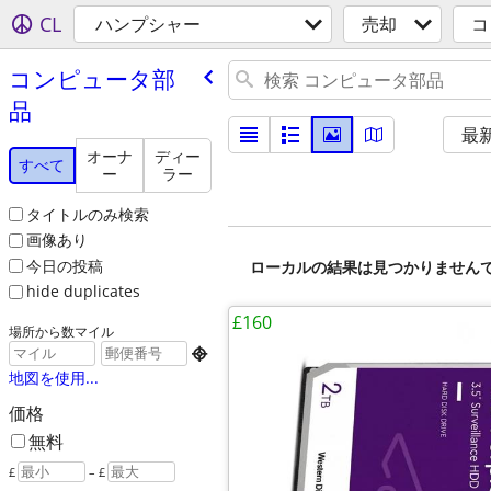
CL
ハンプシャー
売却
コ
コンピュータ部
品
最
オーナ
ディー
すべて
ー
ラー
タイトルのみ検索
画像あり
今日の投稿
ローカルの結果は見つかりません
hide duplicates
£160
場所から数マイル

地図を使用...
価格
無料
£
– £