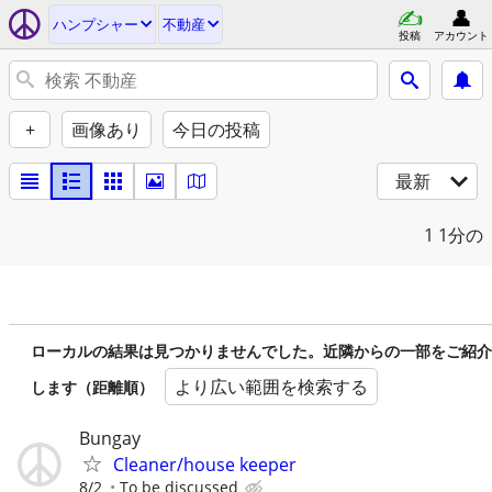
ハンプシャー
不動産
投稿
アカウント
+
画像あり
今日の投稿
最新
1
1分の
ローカルの結果は見つかりませんでした。近隣からの一部をご紹介
より広い範囲を検索する
します（距離順）
Bungay
Cleaner/house keeper
8/2
To be discussed