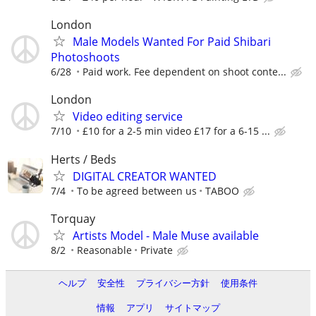
London
Male Models Wanted For Paid Shibari
Photoshoots
6/28
Paid work. Fee dependent on shoot conte...
London
Video editing service
7/10
£10 for a 2-5 min video £17 for a 6-15 ...
Herts / Beds
DIGITAL CREATOR WANTED
7/4
To be agreed between us
TABOO
Torquay
Artists Model - Male Muse available
8/2
Reasonable
Private
ヘルプ
安全性
プライバシー方針
使用条件
情報
アプリ
サイトマップ