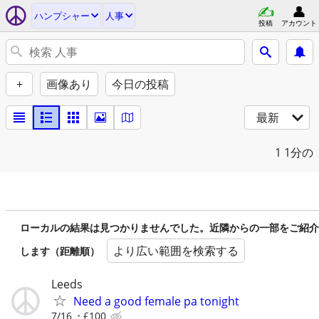
ハンプシャー
人事
投稿
アカウント
+
画像あり
今日の投稿
最新
1
1分の
ローカルの結果は見つかりませんでした。近隣からの一部をご紹介
より広い範囲を検索する
します（距離順）
Leeds
Need a good female pa tonight
7/16
£100