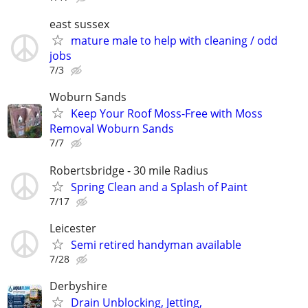
east sussex
mature male to help with cleaning / odd
jobs
7/3
Woburn Sands
Keep Your Roof Moss-Free with Moss
Removal Woburn Sands
7/7
Robertsbridge - 30 mile Radius
Spring Clean and a Splash of Paint
7/17
Leicester
Semi retired handyman available
7/28
Derbyshire
Drain Unblocking, Jetting,