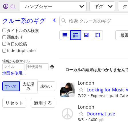
CL
ハンプシャー
ギグ
ク
クルー系のギグ
タイトルのみ検索
最
画像あり
今日の投稿
hide duplicates
場所から数マイル

ローカルの結果は見つかりません
地図を使用...
London
支払済
すべて
未払い
み
Looking for Music 
7/22
Expenses paid Cater
リセット
適用する
London
Doormat use
8/3
£400