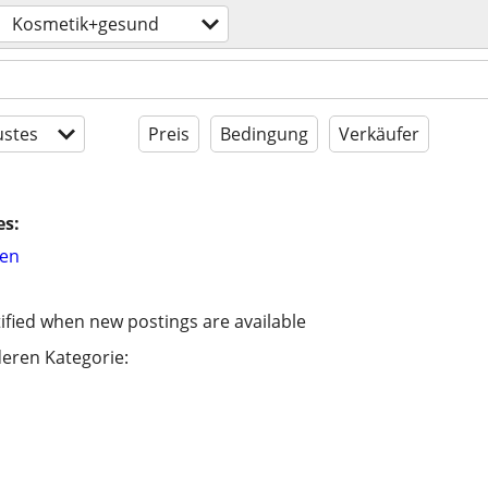
Kosmetik+gesund
stes
Preis
Bedingung
Verkäufer
es:
hen
ified when new postings are available
eren Kategorie: