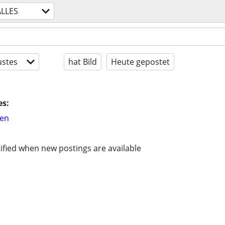
ALLES
stes
hat Bild
Heute gepostet
es:
hen
ified when new postings are available