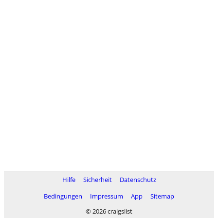
Hilfe
Sicherheit
Datenschutz
Bedingungen
Impressum
App
Sitemap
© 2026 craigslist