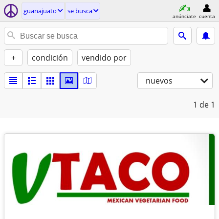
guanajuato
se busca
anúnciate
cuenta
+
condición
vendido por
nuevos
1
de 1