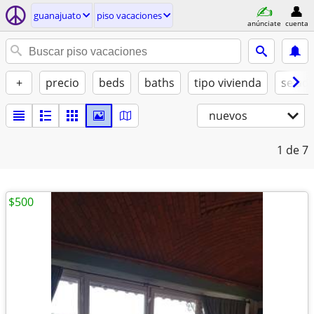
guanajuato
piso vacaciones
anúnciate
cuenta
+
precio
beds
baths
tipo vivienda
se ad
nuevos
1
de 7
$500