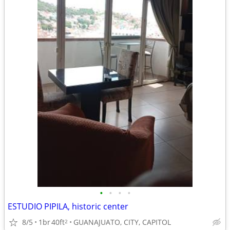
•
•
•
•
ESTUDIO PIPILA, historic center
8/5
1br
40ft
GUANAJUATO, CITY, CAPITOL
2