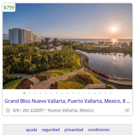
$799
•
•
•
•
•
•
•
•
•
•
•
•
•
•
•
•
•
Grand Bliss Nuevo Vallarta, Puerto Vallarta, Mexico, 8 Days, 7 Nights
8/8
2br
2200ft
Nuevo Vallarta, Mexico
2
ayuda
seguridad
privacidad
condiciones