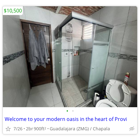
$10,500
•
•
Welcome to your modern oasis in the heart of Provi
7/26
2br
900ft
Guadalajara (ZMG) / Chapala
2