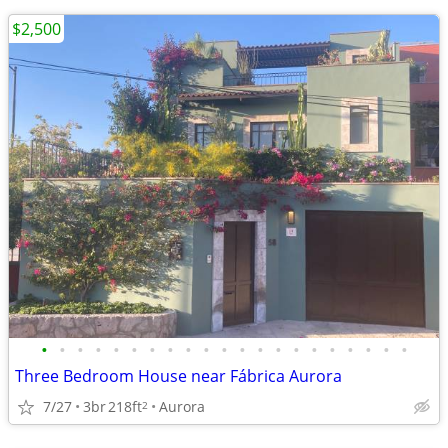
$2,500
•
•
•
•
•
•
•
•
•
•
•
•
•
•
•
•
•
•
•
•
•
Three Bedroom House near Fábrica Aurora
7/27
3br
218ft
Aurora
2