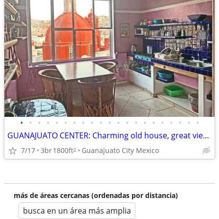
•
•
•
•
•
•
•
•
•
•
•
•
•
•
•
•
•
•
•
•
•
GUANAJUATO CENTER: Charming old house, great views
7/17
3br
1800ft
Guanajuato City Mexico
2
más de áreas cercanas (ordenadas por distancia)
busca en un área más amplia