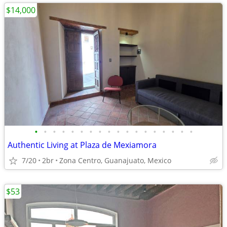
$14,000
•
•
•
•
•
•
•
•
•
•
•
•
•
•
•
•
•
•
Authentic Living at Plaza de Mexiamora
7/20
2br
Zona Centro, Guanajuato, Mexico
$53