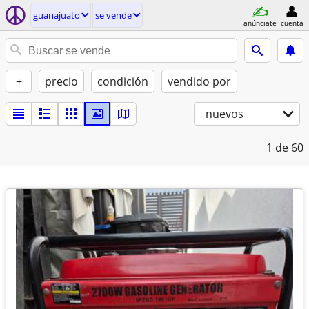
guanajuato
se vende
anúnciate
cuenta
+
precio
condición
vendido por
nuevos
1
de 60