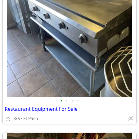
•
•
•
•
Restaurant Equipment For Sale
8/6
El Paso