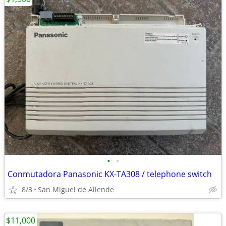
•
•
Conmutadora Panasonic KX-TA308 / telephone switch
8/3
San Miguel de Allende
$11,000