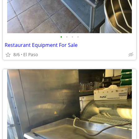
•
•
•
•
Restaurant Equipment For Sale
8/6
El Paso