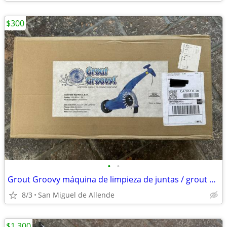
$300
•
•
Grout Groovy máquina de limpieza de juntas / grout cleaner
8/3
San Miguel de Allende
$1,300