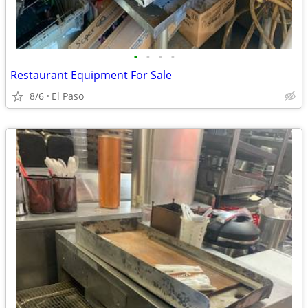
•
•
•
•
Restaurant Equipment For Sale
8/6
El Paso