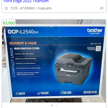
Ford Edge 2022 Titanium
7/29
47,800km
Irapuato
$3,000
•
•