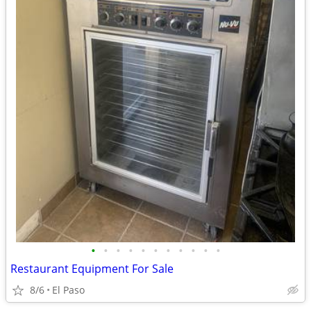
•
•
•
•
•
•
•
•
•
•
•
Restaurant Equipment For Sale
8/6
El Paso