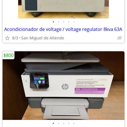
•
•
•
•
•
Acondicionador de voltage / voltage regulator 8kva 63A
8/3
San Miguel de Allende
$800
•
•
•
•
•