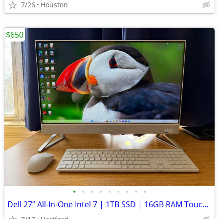
7/26
Houston
$650
•
•
•
•
•
•
•
•
•
Dell 27” All-In-One Intel 7 | 1TB SSD | 16GB RAM Touch Screen