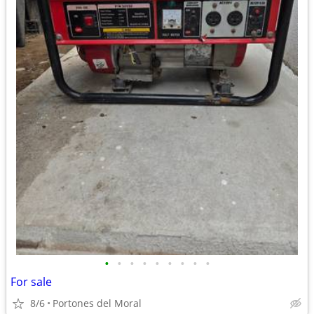
•
•
•
•
•
•
•
•
•
For sale
8/6
Portones del Moral