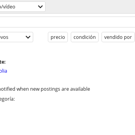
o/vídeo
evos
precio
condición
vendido por
te:
lia
otified when new postings are available
egoría: