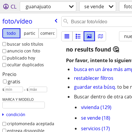
CL
guanajuato
se vende
fot
foto/​vídeo
todo
partic
comerc
nu
buscar solo títulos
no results found
anuncio con foto
publicado hoy
Por favor, intente lo siguien
ocultar duplicados
busca en un área más amp
Precio
restablecer filtros
gratis
guardar esta búsq.
to be n
$
– $
Buscar dentro de otra cat
MARCA Y MODELO
vivienda (129)
condición
se vende (18)
criptomoneda aceptada
servicios (17)
entrega disponible