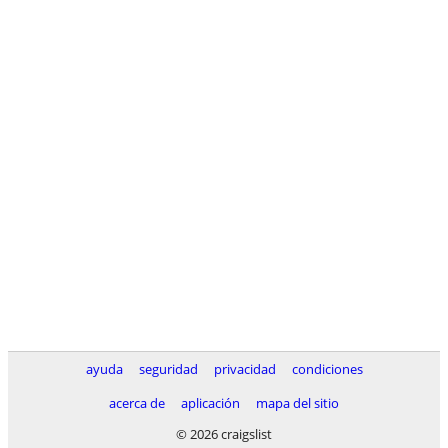
ayuda
seguridad
privacidad
condiciones
acerca de
aplicación
mapa del sitio
© 2026 craigslist