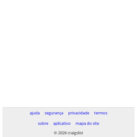
ajuda
segurança
privacidade
termos
sobre
aplicativo
mapa do site
© 2026 craigslist