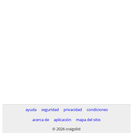
ayuda
seguridad
privacidad
condiciones
acerca de
aplicación
mapa del sitio
© 2026 craigslist