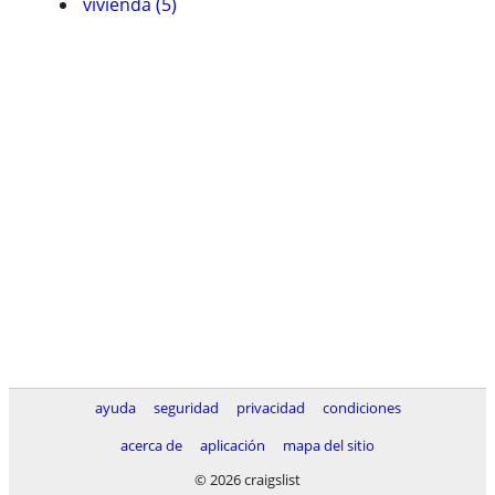
vivienda (5)
ayuda
seguridad
privacidad
condiciones
acerca de
aplicación
mapa del sitio
© 2026 craigslist