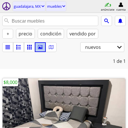
guadalajara, MX
muebles
anúnciate
cuenta
+
precio
condición
vendido por
nuevos
1
de 1
$8,000