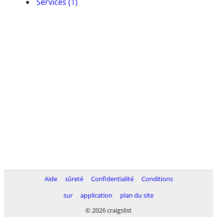
Services (1)
Aide
sûreté
Confidentialité
Conditions
sur
application
plan du site
© 2026 craigslist