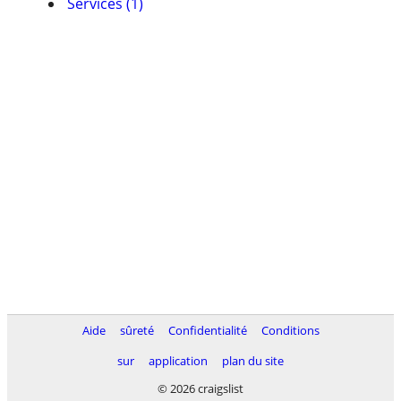
Services (1)
Aide
sûreté
Confidentialité
Conditions
sur
application
plan du site
© 2026 craigslist