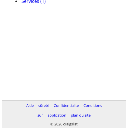
Services (1)
Aide
sûreté
Confidentialité
Conditions
sur
application
plan du site
© 2026 craigslist