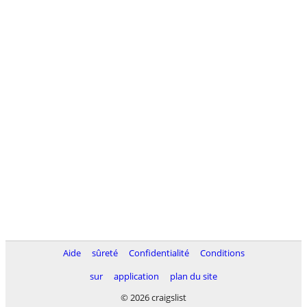
Aide
sûreté
Confidentialité
Conditions
sur
application
plan du site
© 2026 craigslist