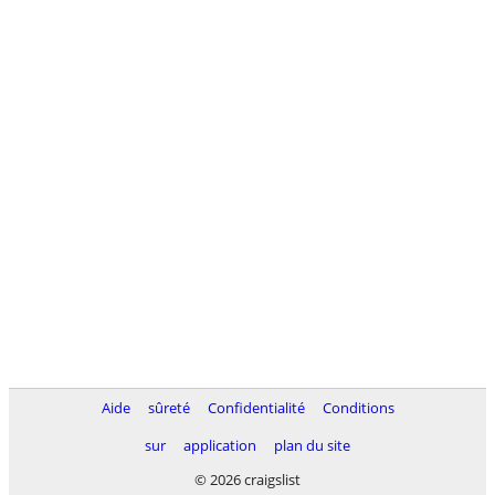
Aide
sûreté
Confidentialité
Conditions
sur
application
plan du site
© 2026 craigslist