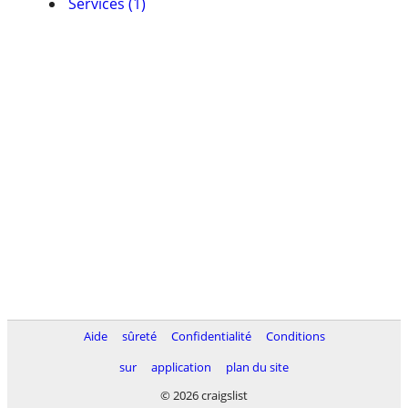
Services (1)
Aide
sûreté
Confidentialité
Conditions
sur
application
plan du site
© 2026 craigslist