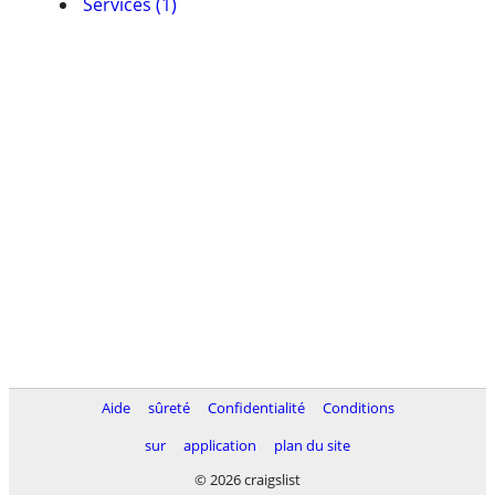
Services (1)
Aide
sûreté
Confidentialité
Conditions
sur
application
plan du site
© 2026 craigslist