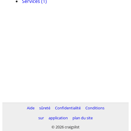
Services (1)
Aide
sûreté
Confidentialité
Conditions
sur
application
plan du site
© 2026 craigslist