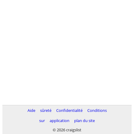
Aide
sûreté
Confidentialité
Conditions
sur
application
plan du site
© 2026 craigslist