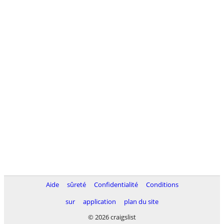
Aide
sûreté
Confidentialité
Conditions
sur
application
plan du site
© 2026 craigslist