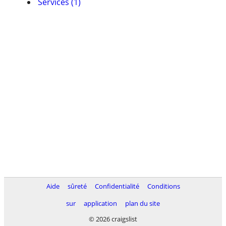
Services (1)
Aide
sûreté
Confidentialité
Conditions
sur
application
plan du site
© 2026 craigslist