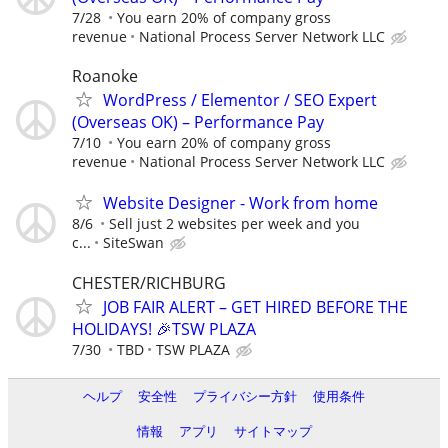
7/28
You earn 20% of company gross
revenue
National Process Server Network LLC
Roanoke
WordPress / Elementor / SEO Expert
(Overseas OK) – Performance Pay
7/10
You earn 20% of company gross
revenue
National Process Server Network LLC
Website Designer - Work from home
8/6
Sell just 2 websites per week and you
c...
SiteSwan
CHESTER/RICHBURG
JOB FAIR ALERT – GET HIRED BEFORE THE
HOLIDAYS! 🎉TSW PLAZA
7/30
TBD
TSW PLAZA
ヘルプ
安全性
プライバシー方針
使用条件
情報
アプリ
サイトマップ