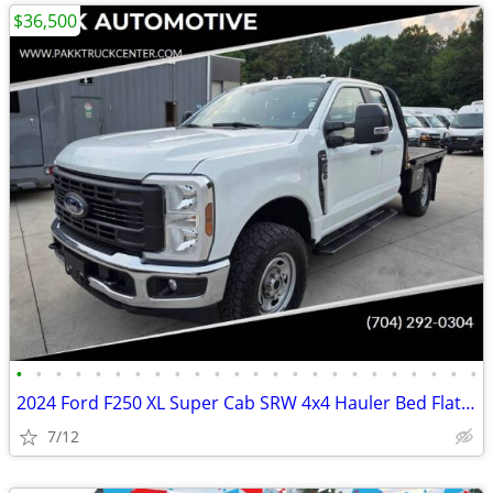
$36,500
•
•
•
•
•
•
•
•
•
•
•
•
•
•
•
•
•
•
•
•
•
•
•
•
2024 Ford F250 XL Super Cab SRW 4x4 Hauler Bed Flatbed Farm Work Truck
7/12