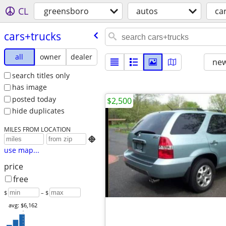
CL
greensboro
autos
ca
cars+trucks
all
owner
dealer
new
search titles only
has image
posted today
$2,500
hide duplicates
MILES FROM LOCATION

use map...
price
free
$
– $
avg: $6,162