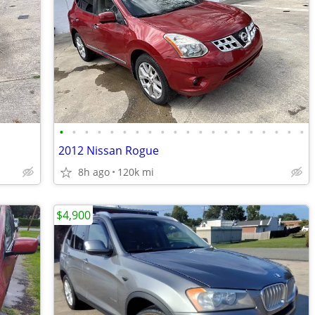
•
•
•
•
•
•
•
•
•
•
•
•
•
•
•
•
•
•
•
•
2012 Nissan Rogue
8h ago
120k mi
$4,900