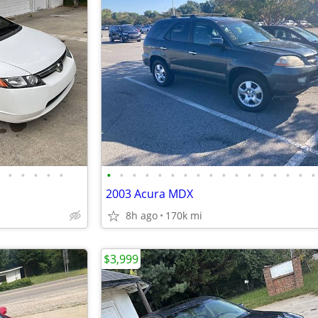
•
•
•
•
•
•
•
•
•
•
•
•
•
•
•
•
•
•
•
•
•
•
2003 Acura MDX
8h ago
170k mi
$3,999