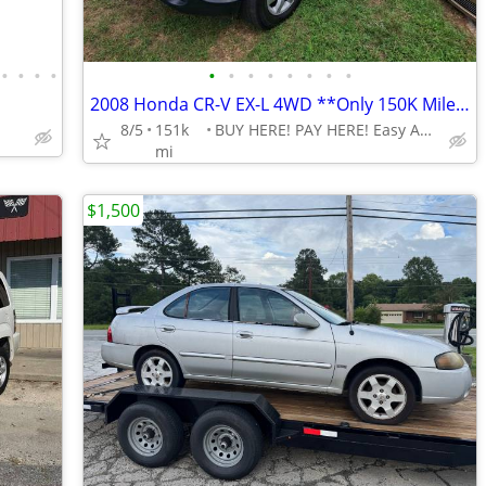
•
•
•
•
•
•
•
•
•
•
•
•
2008 Honda CR-V EX-L 4WD **Only 150K Miles!!**
8/5
151k
BUY HERE! PAY HERE! Easy Approval!!
mi
$1,500