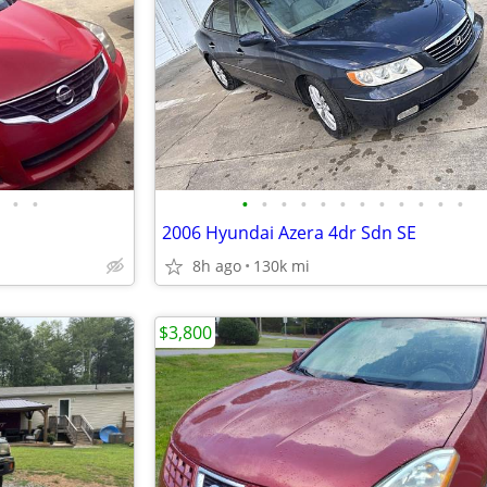
•
•
•
•
•
•
•
•
•
•
•
•
•
•
2006 Hyundai Azera 4dr Sdn SE
8h ago
130k mi
$3,800