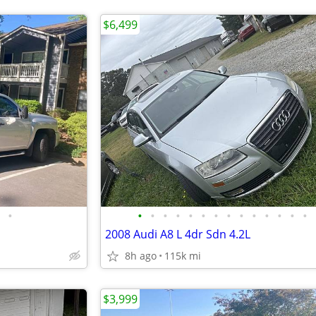
$6,499
•
•
•
•
•
•
•
•
•
•
•
•
•
•
•
2008 Audi A8 L 4dr Sdn 4.2L
8h ago
115k mi
$3,999