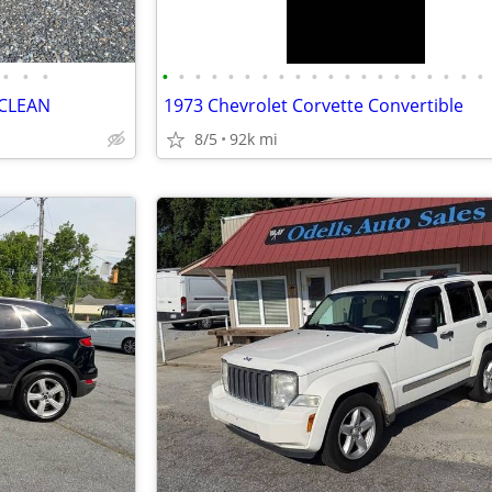
•
•
•
•
•
•
•
•
•
•
•
•
•
•
•
•
•
•
•
•
•
•
•
 CLEAN
1973 Chevrolet Corvette Convertible
8/5
92k mi