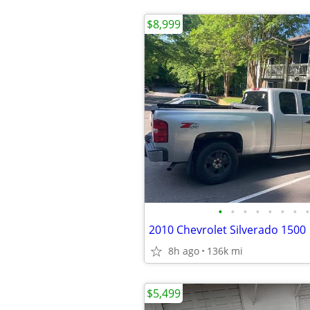
$8,999
•
•
•
•
•
•
•
•
2010 Chevrolet Silverado 1500
8h ago
136k mi
$5,499