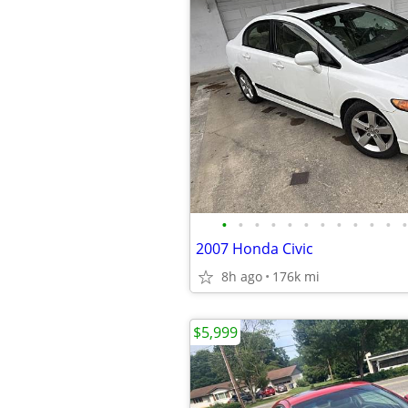
•
•
•
•
•
•
•
•
•
•
•
•
2007 Honda Civic
8h ago
176k mi
$5,999