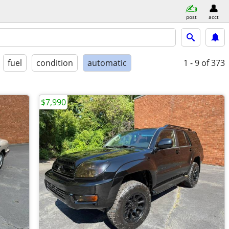
post
acct
fuel
condition
automatic
1 - 9
of 373
$7,990