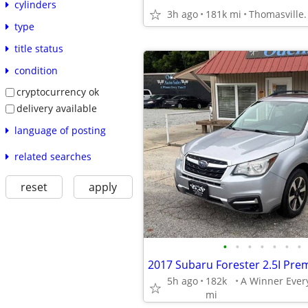
cylinders
3h ago
181k mi
Thomasville
type
title status
condition
cryptocurrency ok
delivery available
language of posting
related searches
reset
apply
•
•
•
•
•
•
•
2017 Subaru Forester 2.5I P
5h ago
182k
mi