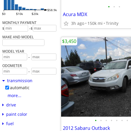
•
•
•
$58.9k
Acura MDX
$0
$10k
$20k
MONTHLY PAYMENT
3h ago
150k mi
Trinity
-
$
$
MAKE AND MODEL
$3,450
MODEL YEAR
-
ODOMETER
-
transmission
automatic
more...
drive
paint color
•
•
•
•
•
•
•
fuel
2012 Sabaru Outback