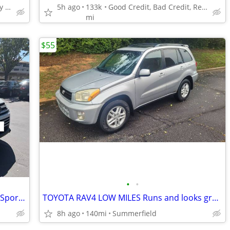
BUY HERE! PAY HERE! Easy Approval!!
5h ago
133k
Good Credit, Bad Credit, Repo's? No Problem!
mi
$55
•
•
One Owner2019 Toyota Highlander XLE Sport Fully Serviced
TOYOTA RAV4 LOW MILES Runs and looks great
8h ago
140mi
Summerfield