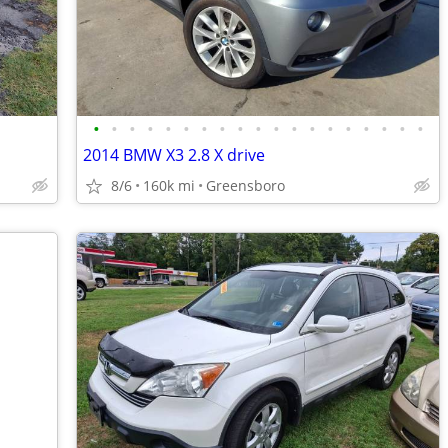
•
•
•
•
•
•
•
•
•
•
•
•
•
•
•
•
•
•
•
2014 BMW X3 2.8 X drive
8/6
160k mi
Greensboro