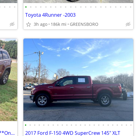
•
•
•
•
•
•
•
•
•
•
•
•
•
•
•
•
•
•
•
•
•
•
•
•
•
•
Toyota 4Runner -2003
3h ago
186k mi
GREENSBORO
•
•
•
•
•
•
•
•
•
•
•
•
•
•
•
•
•
•
•
•
•
•
•
•
2018 Jeep Grand Cherokee Limited 4X4 **Only 82K Miles!!**
2017 Ford F-150 4WD SuperCrew 145" XLT