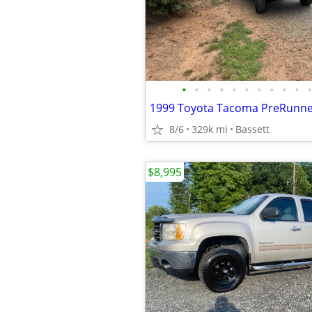
•
•
•
•
•
•
•
•
•
•
•
1999 Toyota Tacoma PreRunner
8/6
329k mi
Bassett
$8,995