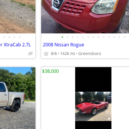
•
•
•
•
•
•
•
•
•
•
•
•
•
•
•
•
•
 XtraCab 2.7L
2008 Nissan Rogue
8/6
162k mi
Greensboro
$38,000