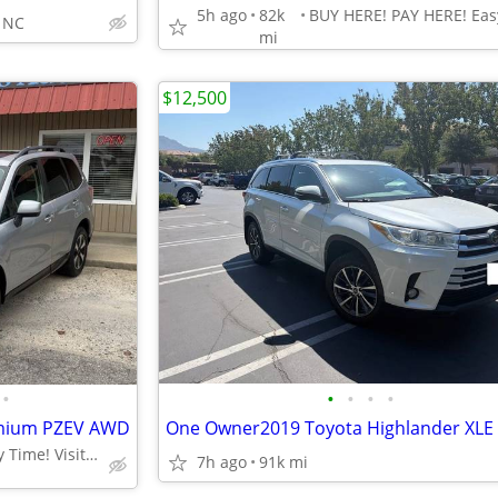
5h ago
82k
. NC
mi
$12,500
•
•
•
•
•
remium PZEV AWD
A Winner Every Time! Visit Us Today!
7h ago
91k mi