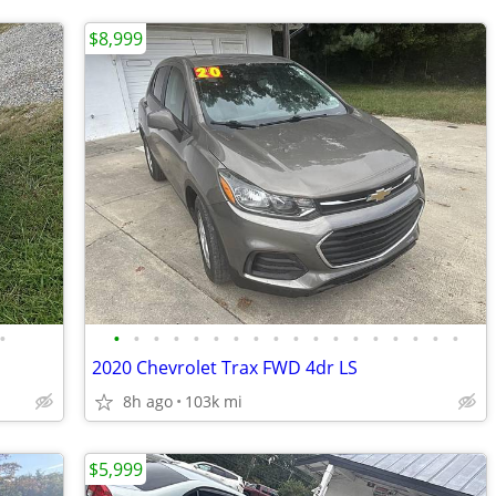
$8,999
•
•
•
•
•
•
•
•
•
•
•
•
•
•
•
•
•
•
•
2020 Chevrolet Trax FWD 4dr LS
8h ago
103k mi
$5,999