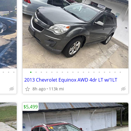
•
•
•
•
•
•
•
•
•
•
•
•
•
•
•
•
•
•
•
•
•
2013 Chevrolet Equinox AWD 4dr LT w/1LT
8h ago
113k mi
$5,499