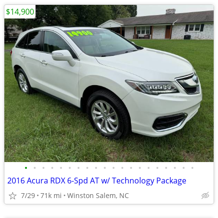
$14,900
•
•
•
•
•
•
•
•
•
•
•
•
•
•
•
•
•
•
•
•
2016 Acura RDX 6-Spd AT w/ Technology Package
7/29
71k mi
Winston Salem, NC