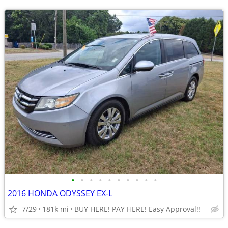
•
•
•
•
•
•
•
•
•
•
2016 HONDA ODYSSEY EX-L
7/29
181k mi
BUY HERE! PAY HERE! Easy Approval!!