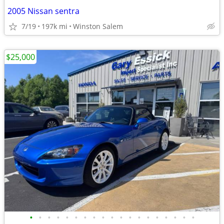
2005 Nissan sentra
7/19
197k mi
Winston Salem
$25,000
•
•
•
•
•
•
•
•
•
•
•
•
•
•
•
•
•
•
•