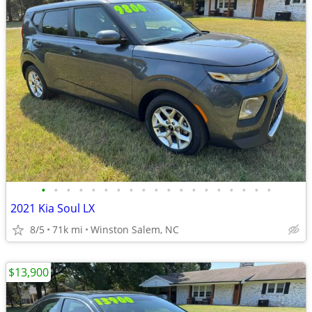
•
•
•
•
•
•
•
•
•
•
•
•
•
•
•
•
•
•
•
2021 Kia Soul LX
8/5
71k mi
Winston Salem, NC
$13,900