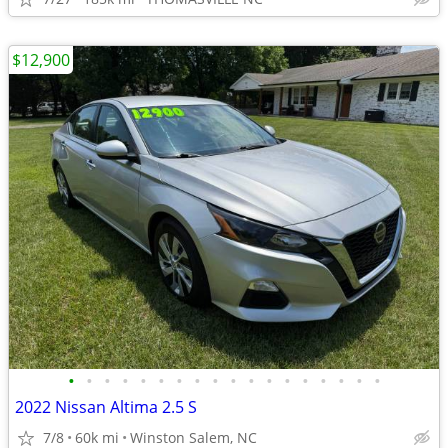
$12,900
•
•
•
•
•
•
•
•
•
•
•
•
•
•
•
•
•
•
2022 Nissan Altima 2.5 S
7/8
60k mi
Winston Salem, NC