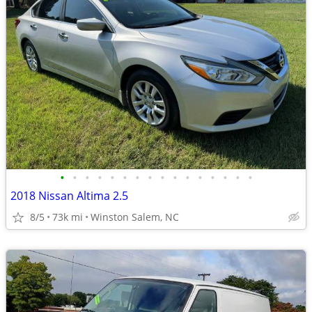
•
•
•
•
•
•
•
•
•
•
•
•
•
•
•
•
2018 Nissan Altima 2.5
8/5
73k mi
Winston Salem, NC