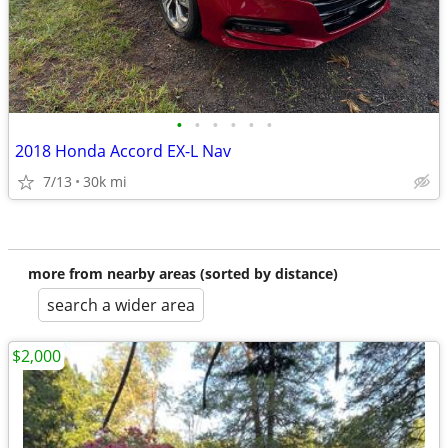
•
•
•
•
•
•
2018 Honda Accord EX-L Nav
7/13
30k mi
more from nearby areas (sorted by distance)
search a wider area
$2,000