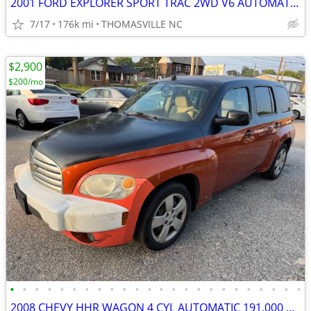
2001 FORD EXPLORER SPORT TRAC 2WD V6 AUTOMATIC 176.000 MILES
7/17
176k mi
THOMASVILLE NC
$2,900
$200/mo
•
•
•
•
•
•
•
•
•
•
•
•
•
•
•
•
•
•
•
•
•
•
•
•
2008 CHEVY HHR WAGON 4 CYL AUTOMATIC 191.000 MILES