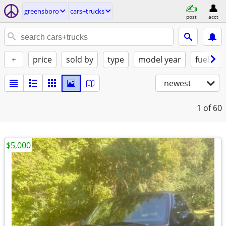
greensboro
cars+trucks
post
acct
+
price
sold by
type
model year
fuel
newest
1
of 60
$5,000