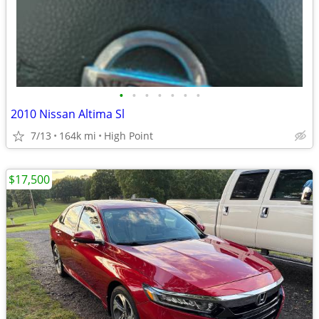
•
•
•
•
•
•
•
2010 Nissan Altima Sl
7/13
164k mi
High Point
$17,500