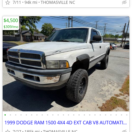
7/11
94k mi
THOMASVILLE NC
$4,500
$309/mo
•
•
•
•
•
•
•
•
•
•
•
•
•
•
•
•
•
•
•
•
•
•
•
•
1999 DODGE RAM 1500 4X4 4D EXT CAB V8 AUTOMATIC 185.000 MILES
7/27
185k mi
THOMASVILLE NC