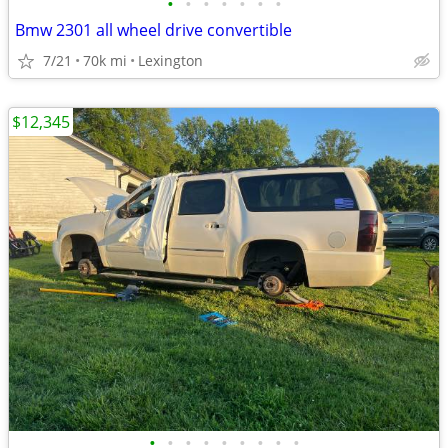
•
•
•
•
•
•
•
Bmw 2301 all wheel drive convertible
7/21
70k mi
Lexington
$12,345
•
•
•
•
•
•
•
•
•