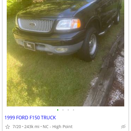
•
•
•
•
1999 FORD F150 TRUCK
7/20
243k mi
NC - High Point