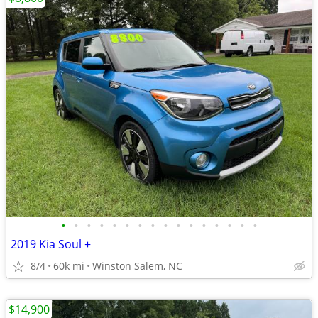
•
•
•
•
•
•
•
•
•
•
•
•
•
•
•
•
2019 Kia Soul +
8/4
60k mi
Winston Salem, NC
$14,900