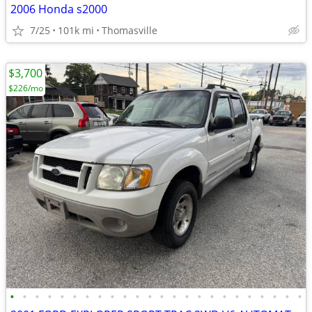
2006 Honda s2000
7/25
101k mi
Thomasville
$3,700
$226/mo
•
•
•
•
•
•
•
•
•
•
•
•
•
•
•
•
•
•
•
•
•
•
•
•