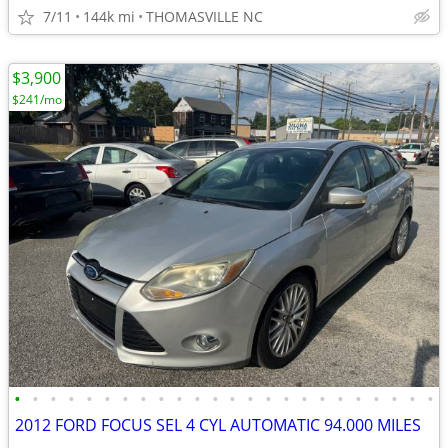
7/11
144k mi
THOMASVILLE NC
$3,900
$241/mo
•
•
•
•
•
•
•
•
•
•
•
•
•
•
•
•
•
•
•
•
•
•
•
•
2012 FORD FOCUS SEL 4 CYL AUTOMATIC 94.000 MILES