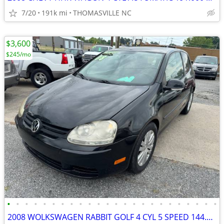
7/20
191k mi
THOMASVILLE NC
$3,600
$245/mo
•
•
•
•
•
•
•
•
•
•
•
•
•
•
•
•
•
•
•
•
•
•
•
•
2008 WOLKSWAGEN RABBIT GOLF 4 CYL 5 SPEED 144.000 MILES