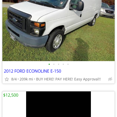
•
•
•
•
•
2012 FORD ECONOLINE E-150
8/4
209k mi
BUY HERE! PAY HERE! Easy Approval!!
$12,500