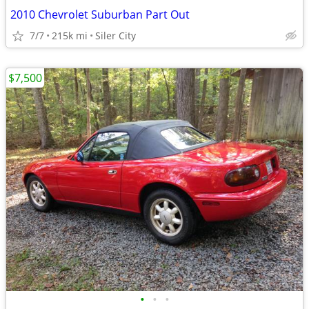
2010 Chevrolet Suburban Part Out
7/7
215k mi
Siler City
$7,500
•
•
•