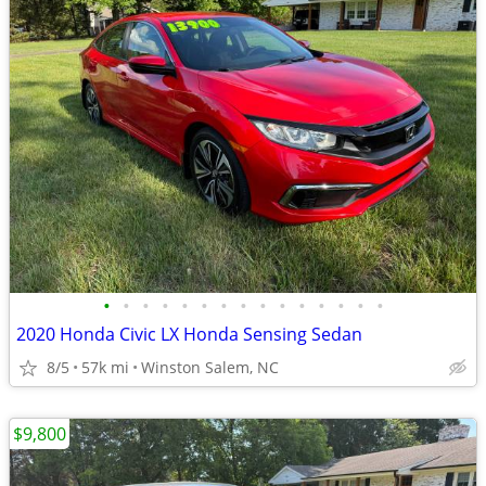
•
•
•
•
•
•
•
•
•
•
•
•
•
•
•
2020 Honda Civic LX Honda Sensing Sedan
8/5
57k mi
Winston Salem, NC
$9,800