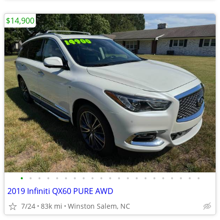
$14,900
•
•
•
•
•
•
•
•
•
•
•
•
•
•
•
•
•
•
•
•
•
2019 Infiniti QX60 PURE AWD
7/24
83k mi
Winston Salem, NC