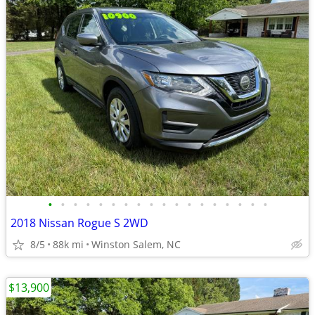
•
•
•
•
•
•
•
•
•
•
•
•
•
•
•
•
•
•
2018 Nissan Rogue S 2WD
8/5
88k mi
Winston Salem, NC
$13,900