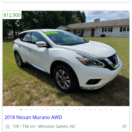
$12,900
•
•
•
•
•
•
•
•
•
•
•
•
•
•
•
•
•
•
2018 Nissan Murano AWD
7/8
73k mi
Winston Salem, NC