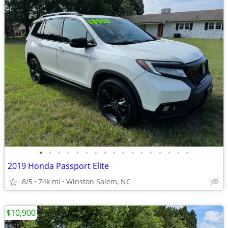
•
•
•
•
•
•
•
•
•
•
•
•
•
•
•
•
•
2019 Honda Passport Elite
8/5
74k mi
Winston Salem, NC
$10,900