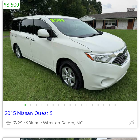
$8,500
•
•
•
•
•
•
•
•
•
•
•
•
•
•
•
•
•
2015 Nissan Quest S
7/29
93k mi
Winston Salem, NC