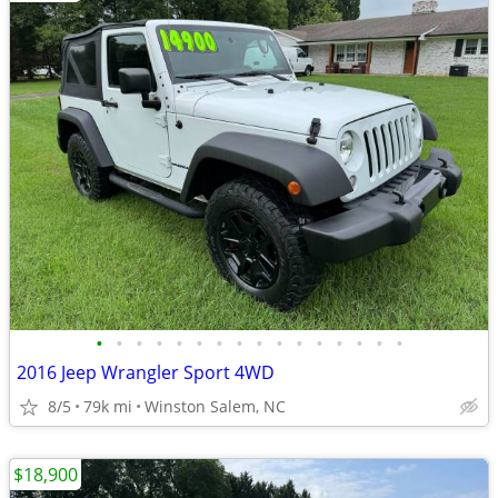
•
•
•
•
•
•
•
•
•
•
•
•
•
•
•
•
2016 Jeep Wrangler Sport 4WD
8/5
79k mi
Winston Salem, NC
$18,900