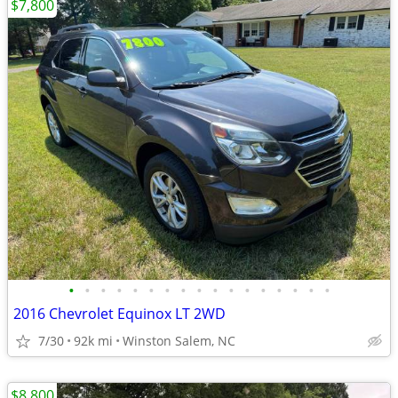
$7,800
•
•
•
•
•
•
•
•
•
•
•
•
•
•
•
•
•
2016 Chevrolet Equinox LT 2WD
7/30
92k mi
Winston Salem, NC
$8,800