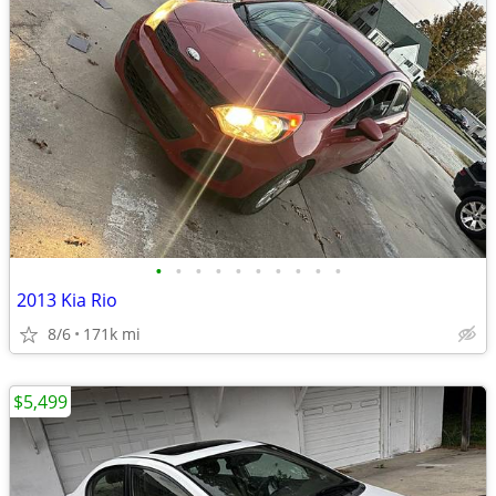
•
•
•
•
•
•
•
•
•
•
2013 Kia Rio
8/6
171k mi
$5,499