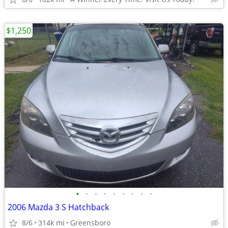
$1,250
•
•
•
•
•
•
•
•
•
2006 Mazda 3 S Hatchback
8/6
314k mi
Greensboro