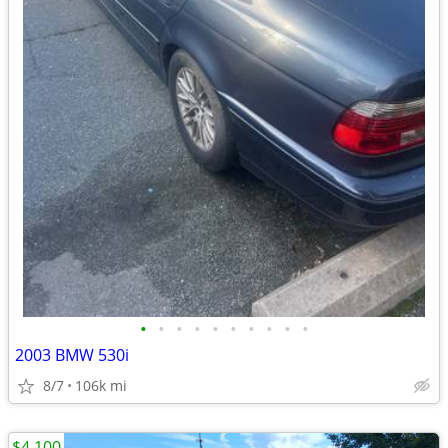
•
•
•
•
•
•
•
•
•
•
2003 BMW 530i
8/7
106k mi
$4,100