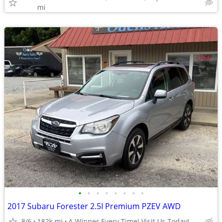
mi
•
•
•
•
•
•
•
•
2017 Subaru Forester 2.5I Premium PZEV AWD
8/6
182k mi
A Winner Every Time! Visit Us Today!