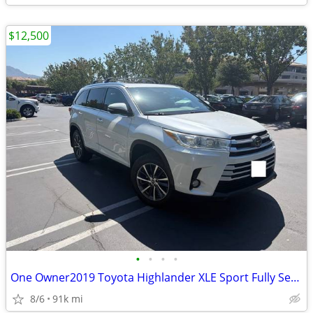
$12,500
•
•
•
•
One Owner2019 Toyota Highlander XLE Sport Fully Serviced
8/6
91k mi