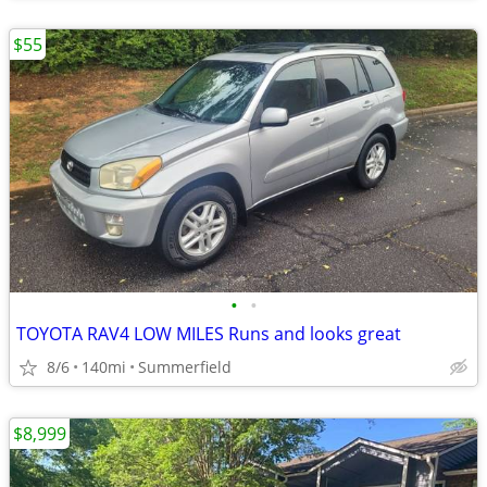
$55
•
•
TOYOTA RAV4 LOW MILES Runs and looks great
8/6
140mi
Summerfield
$8,999