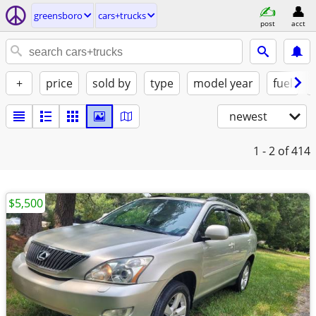
greensboro
cars+trucks
post
acct
+
price
sold by
type
model year
fuel
newest
1 - 2
of 414
$5,500