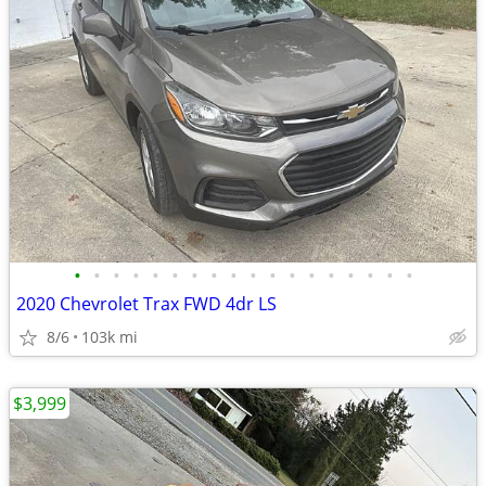
•
•
•
•
•
•
•
•
•
•
•
•
•
•
•
•
•
•
2020 Chevrolet Trax FWD 4dr LS
8/6
103k mi
$3,999