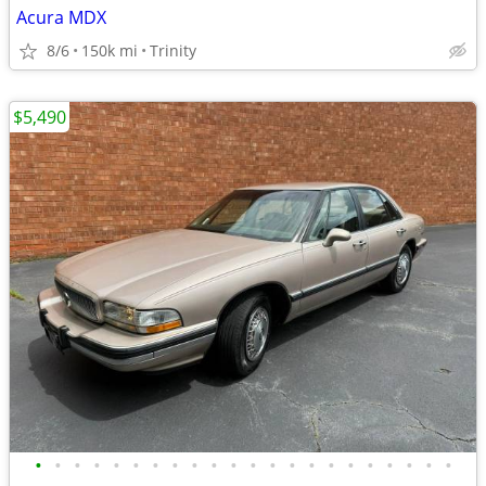
Acura MDX
8/6
150k mi
Trinity
$5,490
•
•
•
•
•
•
•
•
•
•
•
•
•
•
•
•
•
•
•
•
•
•