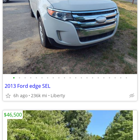
•
•
•
•
•
•
•
•
•
•
•
•
•
•
•
•
•
•
•
•
•
2013 Ford edge SEL
6h ago
236k mi
Liberty
$46,500