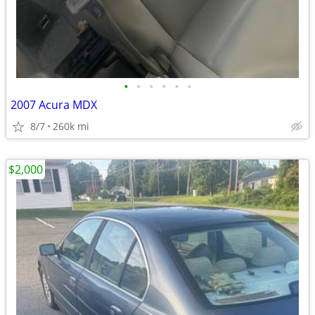
•
•
•
•
•
•
2007 Acura MDX
8/7
260k mi
$2,000