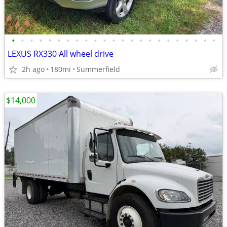
•
•
•
•
•
•
•
•
•
•
•
•
•
•
•
•
•
•
•
•
•
•
•
LEXUS RX330 All wheel drive
2h ago
180mi
Summerfield
$14,000