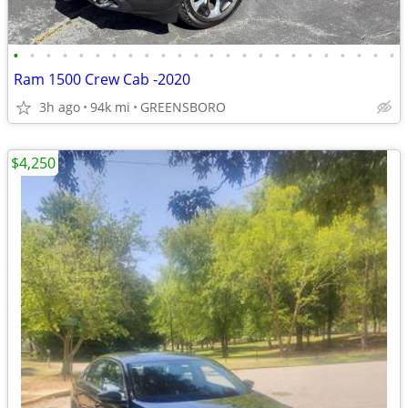
•
•
•
•
•
•
•
•
•
•
•
•
•
•
•
•
•
•
•
•
•
•
•
•
Ram 1500 Crew Cab -2020
3h ago
94k mi
GREENSBORO
$4,250