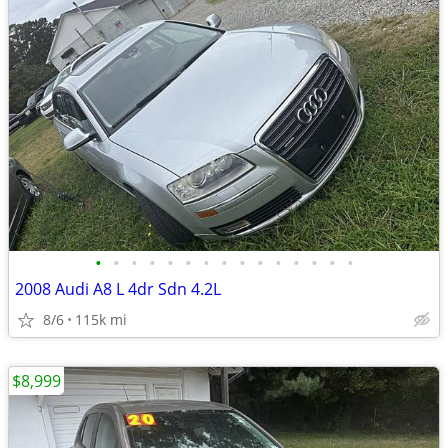
•
•
•
•
•
•
•
•
•
•
•
•
•
•
•
2008 Audi A8 L 4dr Sdn 4.2L
8/6
115k mi
$8,999