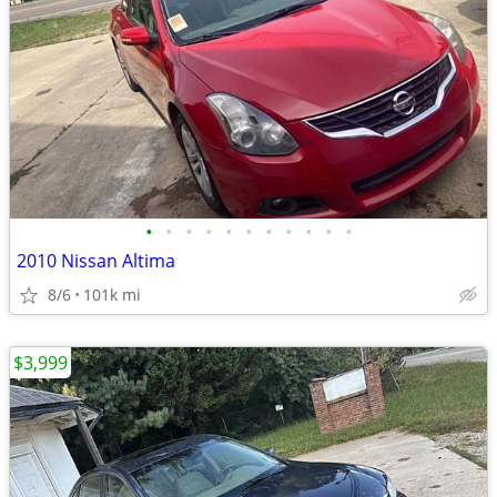
•
•
•
•
•
•
•
•
•
•
•
2010 Nissan Altima
8/6
101k mi
$3,999