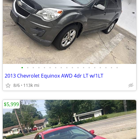
•
•
•
•
•
•
•
•
•
•
•
•
•
•
•
•
•
•
2013 Chevrolet Equinox AWD 4dr LT w/1LT
8/6
113k mi
$5,999