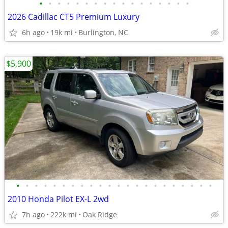
•
•
•
•
•
•
•
•
•
•
•
•
•
•
•
•
•
2026 Cadillac CT5 Premium Luxury
6h ago
19k mi
Burlington, NC
$5,900
•
•
•
•
•
•
•
•
•
•
•
•
•
•
•
•
•
•
•
•
•
•
2010 Honda Pilot EX-L 2wd
7h ago
222k mi
Oak Ridge