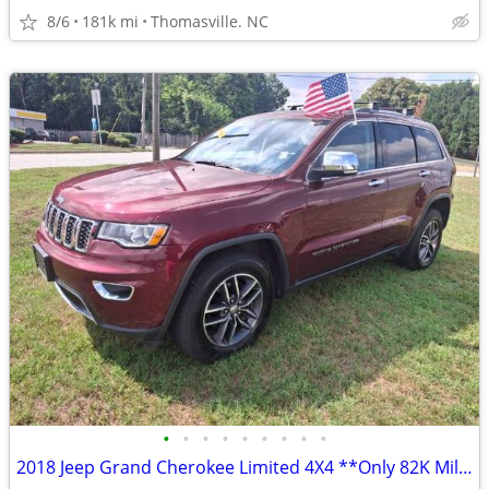
8/6
181k mi
Thomasville. NC
•
•
•
•
•
•
•
•
•
2018 Jeep Grand Cherokee Limited 4X4 **Only 82K Miles!!**