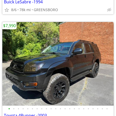
Buick LeSabre -1994
8/6
78k mi
GREENSBORO
$7,990
•
•
•
•
•
•
•
•
•
•
•
•
•
•
•
•
•
•
•
•
•
•
Toyota 4Runner -2003