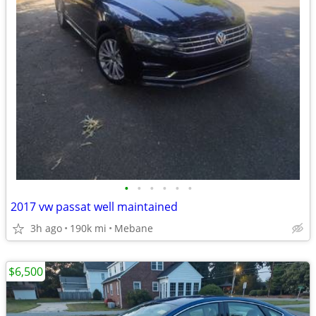
•
•
•
•
•
•
2017 vw passat well maintained
3h ago
190k mi
Mebane
$6,500