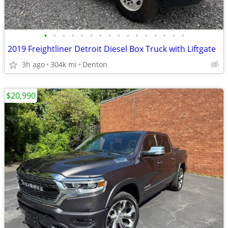
•
•
•
•
•
•
•
•
•
•
•
•
•
•
•
•
2019 Freightliner Detroit Diesel Box Truck with Liftgate
3h ago
304k mi
Denton
$20,990