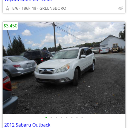
8/6
186k mi
GREENSBORO
$3,450
•
•
•
•
•
•
•
•
2012 Sabaru Outback