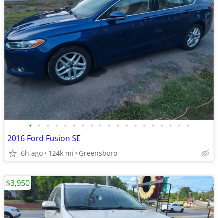
•
•
•
•
•
•
•
•
•
•
•
•
•
•
•
•
•
•
•
2016 Ford Fusion SE
6h ago
124k mi
Greensboro
$3,950