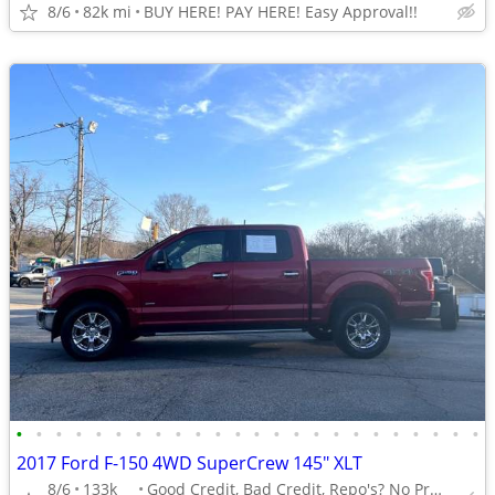
8/6
82k mi
BUY HERE! PAY HERE! Easy Approval!!
•
•
•
•
•
•
•
•
•
•
•
•
•
•
•
•
•
•
•
•
•
•
•
•
2017 Ford F-150 4WD SuperCrew 145" XLT
8/6
133k
Good Credit, Bad Credit, Repo's? No Problem!