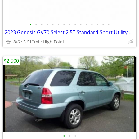
•
•
•
•
•
•
•
•
•
•
•
•
•
•
•
2023 Genesis GV70 Select 2.5T Standard Sport Utility 4D
8/6
3,610mi
High Point
$2,500
•
•
•