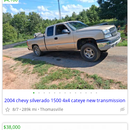
•
•
•
•
•
•
•
•
•
•
•
•
•
2004 chevy silverado 1500 4x4 cateye new transmission
8/7
289k mi
Thomasville
$38,000