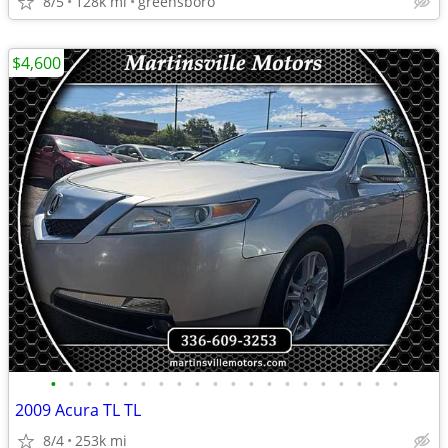
8/5
128k mi
greensboro
$4,600
•
•
•
•
•
•
•
•
•
•
•
•
•
•
•
•
•
•
•
•
2009 Acura TL TL
8/4
253k mi