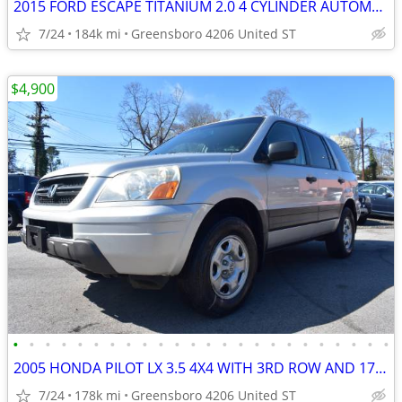
2015 FORD ESCAPE TITANIUM 2.0 4 CYLINDER AUTOMATIC IN GREAT SHAPE
7/24
184k mi
Greensboro 4206 United ST
$4,900
•
•
•
•
•
•
•
•
•
•
•
•
•
•
•
•
•
•
•
•
•
•
•
•
2005 HONDA PILOT LX 3.5 4X4 WITH 3RD ROW AND 178,000 MILES
7/24
178k mi
Greensboro 4206 United ST