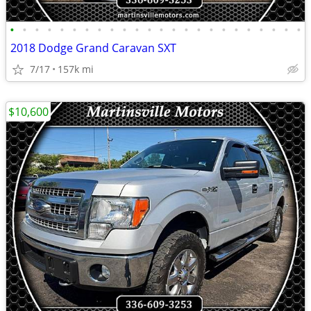
•
•
•
•
•
•
•
•
•
•
•
•
•
•
•
•
•
•
•
•
•
•
•
•
2018 Dodge Grand Caravan SXT
7/17
157k mi
$10,600