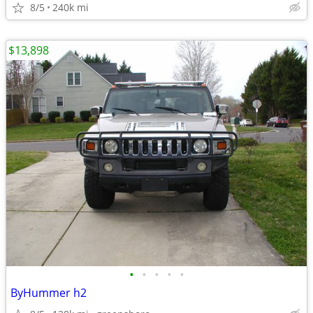
8/5
240k mi
$13,898
•
•
•
•
•
ByHummer h2