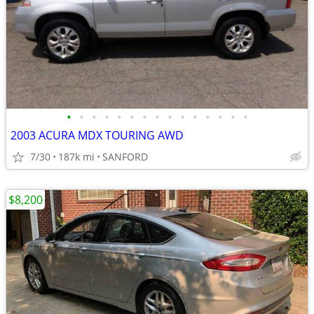
•
•
•
•
•
•
•
•
•
•
•
•
•
•
•
2003 ACURA MDX TOURING AWD
7/30
187k mi
SANFORD
$8,200