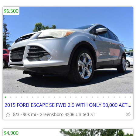
$6,500
•
•
•
•
•
•
•
•
•
•
•
•
•
•
•
•
•
•
•
•
•
•
•
•
2015 FORD ESCAPE SE FWD 2.0 WITH ONLY 90,000 ACTUAL MILES
8/3
90k mi
Greensboro 4206 United ST
$4,900