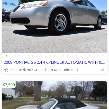
•
•
•
•
•
•
•
•
•
•
•
•
•
•
•
•
•
•
•
•
•
•
•
2008 PONTIAC G6 2.4 4 CYLINDER AUTOMATIC WITH ICE COLD AC
8/3
167k mi
Greensboro 4206 United ST
$7,500