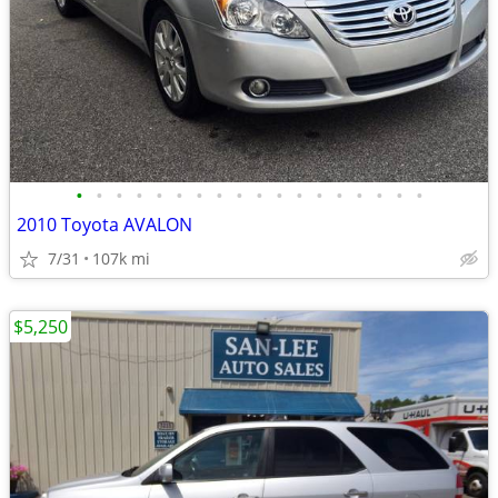
•
•
•
•
•
•
•
•
•
•
•
•
•
•
•
•
•
•
2010 Toyota AVALON
7/31
107k mi
$5,250