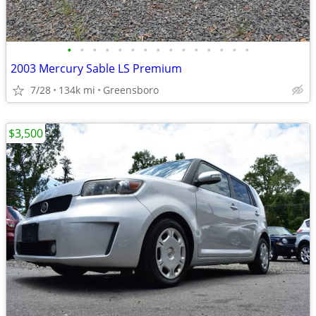
•
•
•
•
•
•
•
•
•
•
•
•
•
•
•
2003 Mercury Sable LS Premium
7/28
134k mi
Greensboro
$3,500