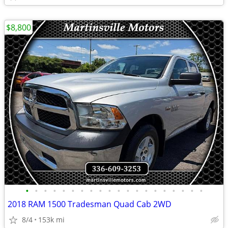
$8,800
•
•
•
•
•
•
•
•
•
•
•
•
•
•
•
•
•
•
•
•
2018 RAM 1500 Tradesman Quad Cab 2WD
8/4
153k mi