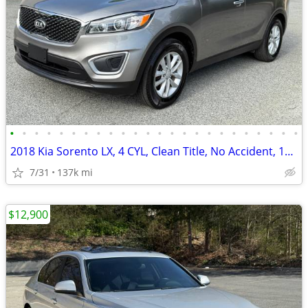
•
•
•
•
•
•
•
•
•
•
•
•
•
•
•
•
•
•
•
•
•
•
•
•
2018 Kia Sorento LX, 4 CYL, Clean Title, No Accident, 137K Miles
7/31
137k mi
$12,900