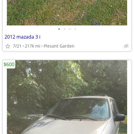
•
•
•
•
2012 mazada 3 i
7/21
217k mi
Plesant Garden
$600