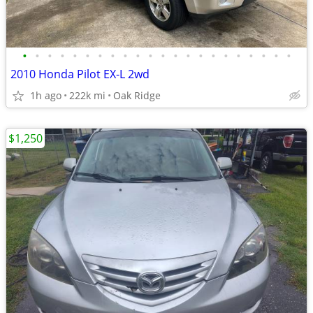
•
•
•
•
•
•
•
•
•
•
•
•
•
•
•
•
•
•
•
•
•
•
2010 Honda Pilot EX-L 2wd
1h ago
222k mi
Oak Ridge
$1,250