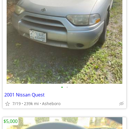
•
•
2001 Nissan Quest
7/19
239k mi
Asheboro
$5,000