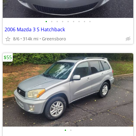
•
•
•
•
•
•
•
•
•
2006 Mazda 3 S Hatchback
8/6
314k mi
Greensboro
$55
•
•