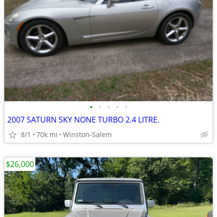
•
•
•
•
•
2007 SATURN SKY NONE TURBO 2.4 LITRE.
8/1
70k mi
Winston-Salem
$26,000