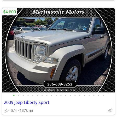
$4,600
•
•
•
•
•
•
•
•
•
•
•
•
•
•
•
•
•
•
•
•
2009 Jeep Liberty Sport
8/4
137k mi