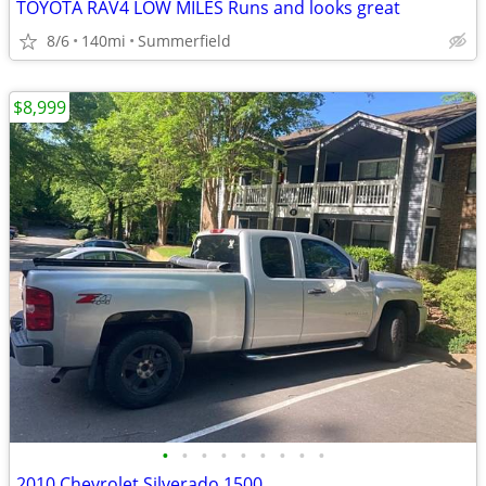
TOYOTA RAV4 LOW MILES Runs and looks great
8/6
140mi
Summerfield
$8,999
•
•
•
•
•
•
•
•
•
2010 Chevrolet Silverado 1500