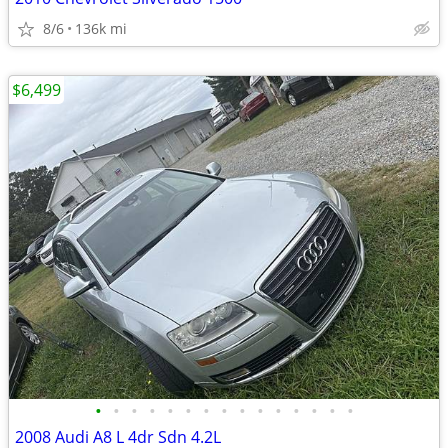
8/6
136k mi
$6,499
•
•
•
•
•
•
•
•
•
•
•
•
•
•
•
2008 Audi A8 L 4dr Sdn 4.2L