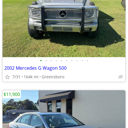
•
•
•
•
•
•
•
•
•
•
2002 Mercedes G Wagon 500
7/31
164k mi
Greensboro
$11,900