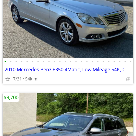
•
•
•
•
•
•
•
•
•
•
•
•
•
•
•
•
•
•
•
•
•
•
•
•
2010 Mercedes Benz E350 4Matic, Low Mileage 54K, Clean Title
7/31
54k mi
$9,700