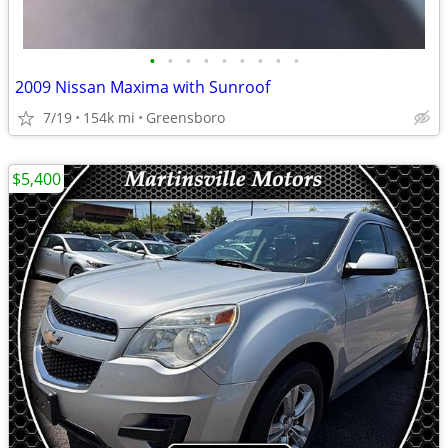
•
•
•
•
•
•
•
•
•
2009 Nissan Maxima with Sunroof
7/19
154k mi
Greensboro
$5,400