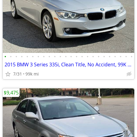
•
•
•
•
•
•
•
•
•
•
•
•
•
•
•
•
•
•
•
•
•
•
•
•
2015 BMW 3 Series 335i, Clean Title, No Accident, 99K Miles
7/31
99k mi
$9,475