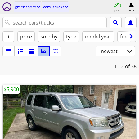
greensboro
cars+trucks
post
acct
+
price
sold by
type
model year
fuel
newest
1 - 2
of 38
$5,900