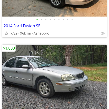
•
•
•
•
•
•
•
•
•
2014 Ford Fusion SE
7/29
96k mi
Asheboro
$1,800