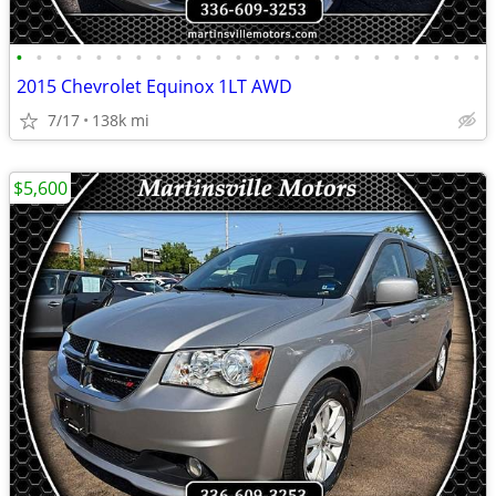
•
•
•
•
•
•
•
•
•
•
•
•
•
•
•
•
•
•
•
•
•
•
•
•
2015 Chevrolet Equinox 1LT AWD
7/17
138k mi
$5,600