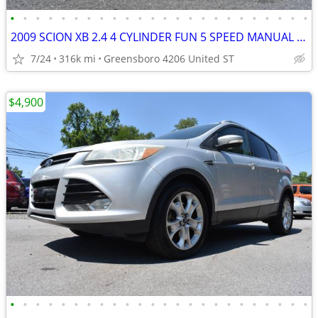
•
•
•
•
•
•
•
•
•
•
•
•
•
•
•
•
•
•
•
•
•
•
•
•
2009 SCION XB 2.4 4 CYLINDER FUN 5 SPEED MANUAL TRANSMISSION
7/24
316k mi
Greensboro 4206 United ST
$4,900
•
•
•
•
•
•
•
•
•
•
•
•
•
•
•
•
•
•
•
•
•
•
•
•