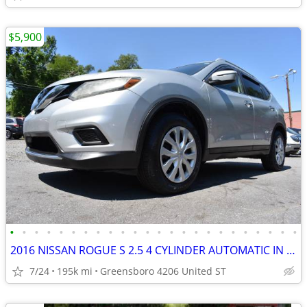
$5,900
•
•
•
•
•
•
•
•
•
•
•
•
•
•
•
•
•
•
•
•
•
•
•
•
2016 NISSAN ROGUE S 2.5 4 CYLINDER AUTOMATIC IN GREAT SHAPE!!!
7/24
195k mi
Greensboro 4206 United ST