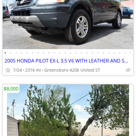
•
•
•
•
•
•
•
•
•
•
•
•
•
•
•
•
•
•
•
•
•
•
•
•
2005 HONDA PILOT EX-L 3.5 V6 WITH LEATHER AND SUNROOF***3RD ROW SEATS
7/24
231k mi
Greensboro 4206 United ST
$8,000