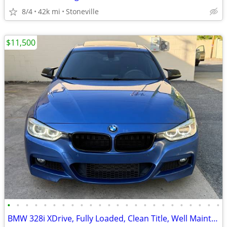
8/4
42k mi
Stoneville
$11,500
•
•
•
•
•
•
•
•
•
•
•
•
•
•
•
•
•
•
•
•
•
•
•
•
BMW 328i XDrive, Fully Loaded, Clean Title, Well Maintained, Mint