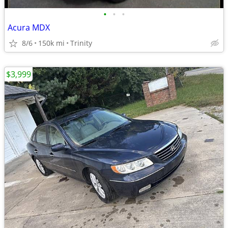
•
•
•
Acura MDX
8/6
150k mi
Trinity
$3,999