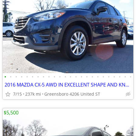
•
•
•
•
•
•
•
•
•
•
•
•
•
•
•
•
•
•
•
•
•
•
•
•
2016 MAZDA CX-5 AWD IN EXCELLENT SHAPE AND KNEE-DEEP IN MICHELINS
7/15
237k mi
Greensboro 4206 United ST
$5,500