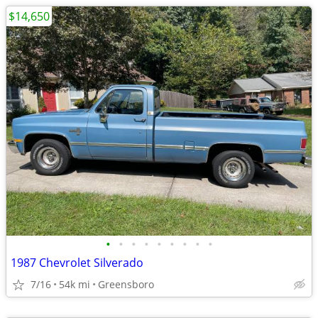
$14,650
•
•
•
•
•
•
•
•
•
1987 Chevrolet Silverado
7/16
54k mi
Greensboro