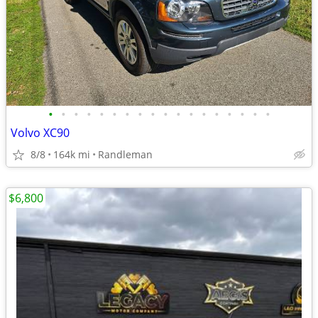
•
•
•
•
•
•
•
•
•
•
•
•
•
•
•
•
•
•
Volvo XC90
8/8
164k mi
Randleman
$6,800