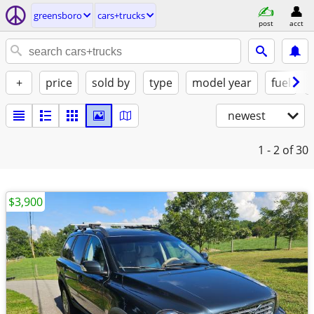
greensboro
cars+trucks
post
acct
+
price
sold by
type
model year
fuel
newest
1 - 2
of 30
$3,900