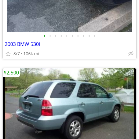
•
•
•
•
•
•
•
•
•
•
2003 BMW 530i
8/7
106k mi
$2,500