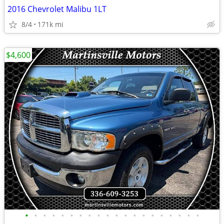
2016 Chevrolet Malibu 1LT
8/4
171k mi
$4,600
•
•
•
•
•
•
•
•
•
•
•
•
•
•
•
•
•
•
•
•