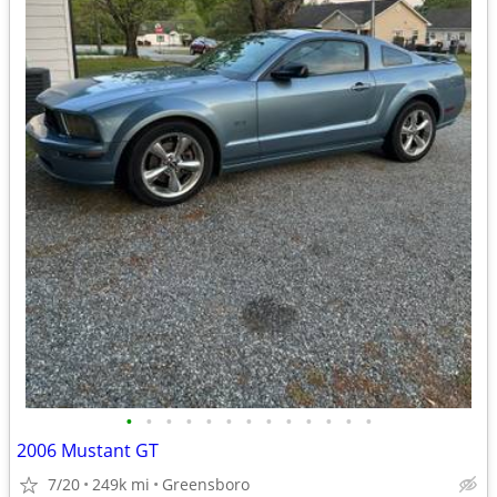
•
•
•
•
•
•
•
•
•
•
•
•
•
2006 Mustant GT
7/20
249k mi
Greensboro