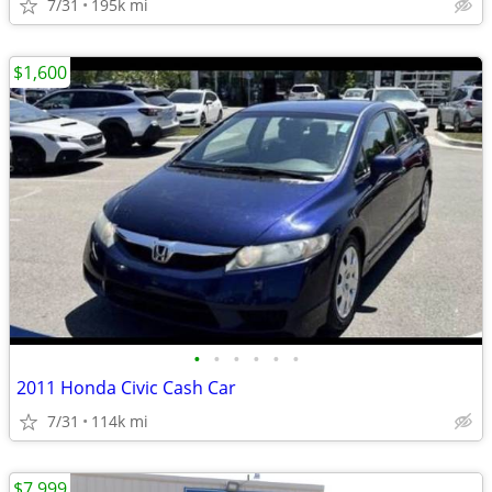
7/31
195k mi
$1,600
•
•
•
•
•
•
2011 Honda Civic Cash Car
7/31
114k mi
$7,999