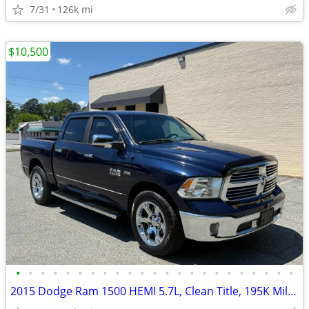
7/31
126k mi
$10,500
•
•
•
•
•
•
•
•
•
•
•
•
•
•
•
•
•
•
•
•
•
•
•
2015 Dodge Ram 1500 HEMI 5.7L, Clean Title, 195K Miles