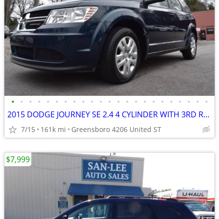
•
•
•
•
•
•
•
•
•
•
•
•
•
•
•
•
•
•
•
•
•
•
•
2015 DODGE JOURNEY SE 2.4 4 CYLINDER WITH 3RD ROW SEATING
7/15
161k mi
Greensboro 4206 United ST
$7,999