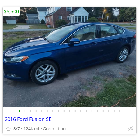
$6,500
•
•
•
•
•
•
•
•
•
•
•
•
•
•
•
•
•
•
•
2016 Ford Fusion SE
8/7
124k mi
Greensboro