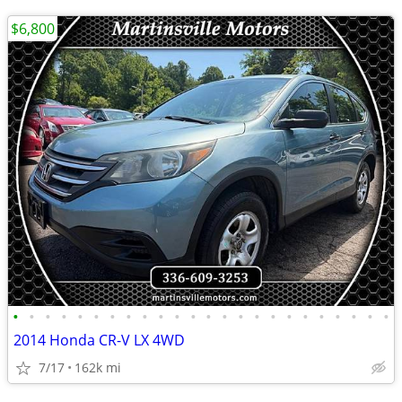
$6,800
•
•
•
•
•
•
•
•
•
•
•
•
•
•
•
•
•
•
•
•
•
•
•
•
2014 Honda CR-V LX 4WD
7/17
162k mi