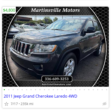
$4,800
•
•
•
•
•
•
•
•
•
•
•
•
•
•
•
•
•
•
•
•
•
•
•
•
2011 Jeep Grand Cherokee Laredo 4WD
7/17
235k mi