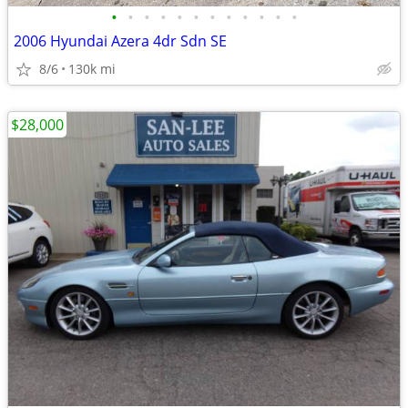
•
•
•
•
•
•
•
•
•
•
•
•
2006 Hyundai Azera 4dr Sdn SE
8/6
130k mi
$28,000