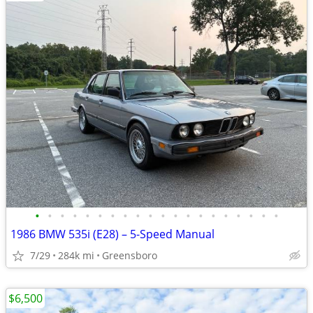
•
•
•
•
•
•
•
•
•
•
•
•
•
•
•
•
•
•
•
•
1986 BMW 535i (E28) – 5-Speed Manual
7/29
284k mi
Greensboro
$6,500