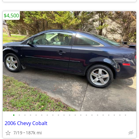
$4,500
•
•
•
•
•
•
•
•
•
•
•
•
•
•
•
•
•
•
•
•
•
2006 Chevy Cobalt
7/19
187k mi