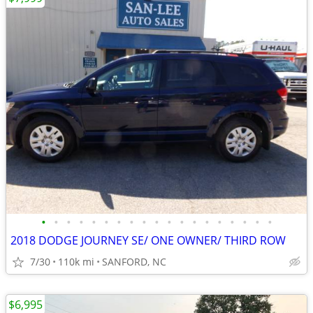
•
•
•
•
•
•
•
•
•
•
•
•
•
•
•
•
•
•
•
2018 DODGE JOURNEY SE/ ONE OWNER/ THIRD ROW
7/30
110k mi
SANFORD, NC
$6,995