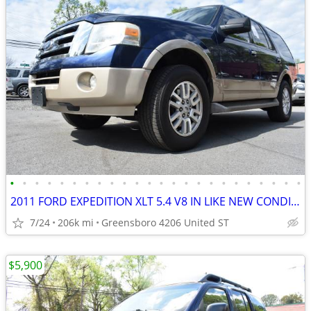
•
•
•
•
•
•
•
•
•
•
•
•
•
•
•
•
•
•
•
•
•
•
•
•
2011 FORD EXPEDITION XLT 5.4 V8 IN LIKE NEW CONDITION*3RD ROW LEATHER
7/24
206k mi
Greensboro 4206 United ST
$5,900