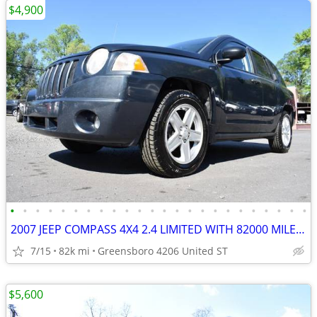
$4,900
•
•
•
•
•
•
•
•
•
•
•
•
•
•
•
•
•
•
•
•
•
•
•
•
2007 JEEP COMPASS 4X4 2.4 LIMITED WITH 82000 MILES AND SUNROOF
7/15
82k mi
Greensboro 4206 United ST
$5,600