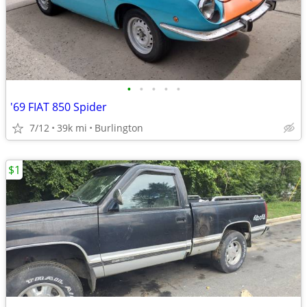
•
•
•
•
•
'69 FIAT 850 Spider
7/12
39k mi
Burlington
$1