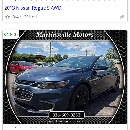
•
•
•
•
•
•
•
•
•
•
•
•
•
•
•
•
•
•
•
•
2013 Nissan Rogue S AWD
8/4
139k mi
$4,600
•
•
•
•
•
•
•
•
•
•
•
•
•
•
•
•
•
•
•
•