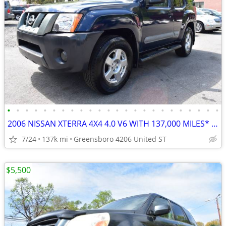
•
•
•
•
•
•
•
•
•
•
•
•
•
•
•
•
•
•
•
•
•
•
•
•
2006 NISSAN XTERRA 4X4 4.0 V6 WITH 137,000 MILES* EXCELLENT CONDITION
7/24
137k mi
Greensboro 4206 United ST
$5,500