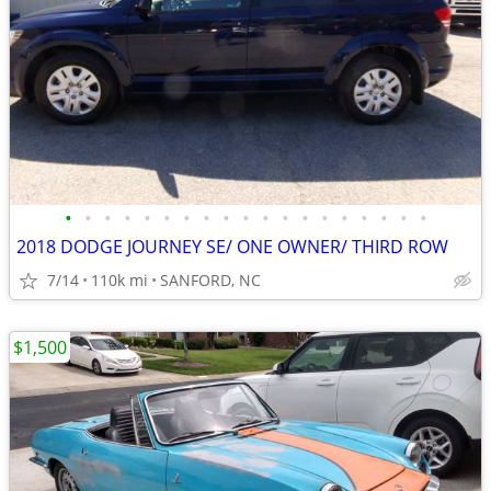
•
•
•
•
•
•
•
•
•
•
•
•
•
•
•
•
•
•
•
2018 DODGE JOURNEY SE/ ONE OWNER/ THIRD ROW
7/14
110k mi
SANFORD, NC
$1,500