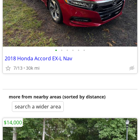
•
•
•
•
•
•
2018 Honda Accord EX-L Nav
7/13
30k mi
more from nearby areas (sorted by distance)
search a wider area
$14,000