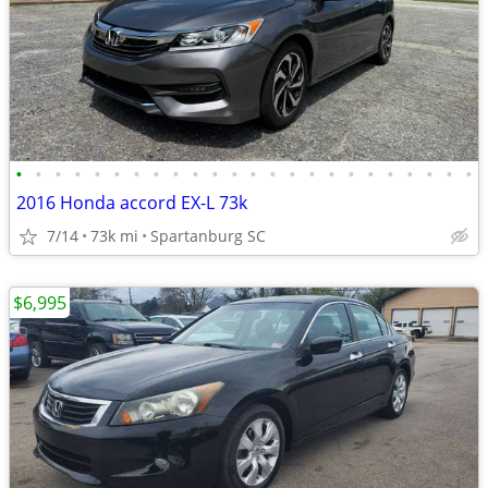
•
•
•
•
•
•
•
•
•
•
•
•
•
•
•
•
•
•
•
•
•
•
•
•
2016 Honda accord EX-L 73k
7/14
73k mi
Spartanburg SC
$6,995