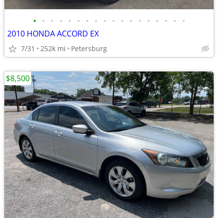
•
•
•
•
•
•
•
•
•
•
•
•
•
•
•
•
•
•
2010 HONDA ACCORD EX
7/31
252k mi
Petersburg
$8,500