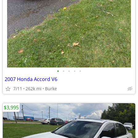
•
•
•
•
•
2007 Honda Accord V6
7/11
262k mi
Burke
$3,995