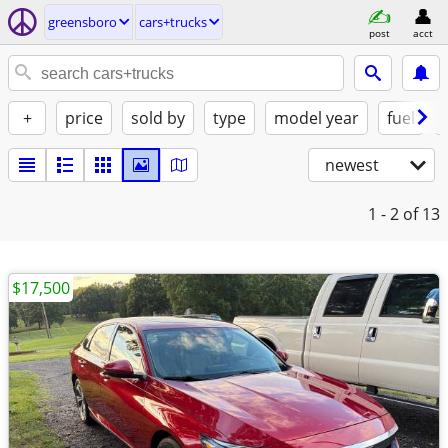
greensboro
cars+trucks
post
acct
+
price
sold by
type
model year
fuel
newest
1 - 2
of 13
$17,500