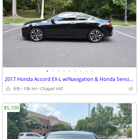
•
•
•
•
•
•
•
•
•
2017 Honda Accord EX-L w/Navigation & Honda Sensing Coupe 2D
8/8
19k mi
Chapel Hill
$5,100