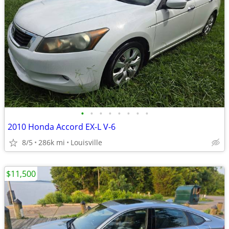
•
•
•
•
•
•
•
•
2010 Honda Accord EX-L V-6
8/5
286k mi
Louisville
$11,500