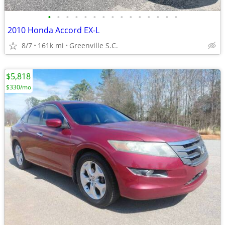
•
•
•
•
•
•
•
•
•
•
•
•
•
•
•
2010 Honda Accord EX-L
8/7
161k mi
Greenville S.C.
$5,818
$330/mo