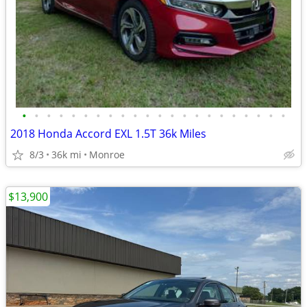
•
•
•
•
•
•
•
•
•
•
•
•
•
•
•
•
•
•
•
•
•
•
2018 Honda Accord EXL 1.5T 36k Miles
8/3
36k mi
Monroe
$13,900