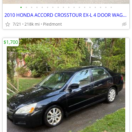
•
•
•
•
•
•
•
•
•
•
•
•
•
•
•
•
•
•
2010 HONDA ACCORD CROSSTOUR EX-L 4 DOOR WAGON/SPORT UTILITY 3.5L V6 27
7/21
218k mi
Piedmont
$1,700