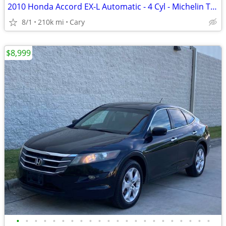
2010 Honda Accord EX-L Automatic - 4 Cyl - Michelin Tires
8/1
210k mi
Cary
$8,999
•
•
•
•
•
•
•
•
•
•
•
•
•
•
•
•
•
•
•
•
•
•