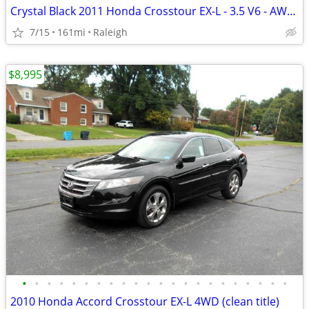
Crystal Black 2011 Honda Crosstour EX-L - 3.5 V6 - AWD - Records
7/15
161mi
Raleigh
$8,995
•
•
•
•
•
•
•
•
•
•
•
•
•
•
•
•
•
•
•
•
•
•
2010 Honda Accord Crosstour EX-L 4WD (clean title)