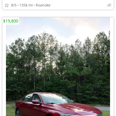
8/5
135k mi
Roanoke
$19,800