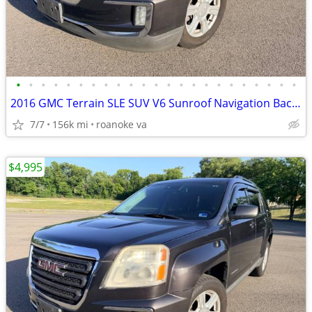
•
•
•
•
•
•
•
•
•
•
•
•
•
•
•
•
•
•
•
•
•
•
•
2016 GMC Terrain SLE SUV V6 Sunroof Navigation Back up Camera
7/7
156k mi
roanoke va
$4,995