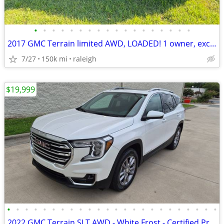
•
•
•
•
•
•
•
•
•
•
•
•
•
•
•
•
•
•
2017 GMC Terrain limited AWD, LOADED! 1 owner, excellent conditon
7/27
150k mi
raleigh
$19,999
•
•
•
•
•
•
•
•
•
•
•
•
•
•
•
•
•
•
•
•
•
•
•
•
2022 GMC Terrain SLT AWD - White Frost - Certified Pre-Owned!