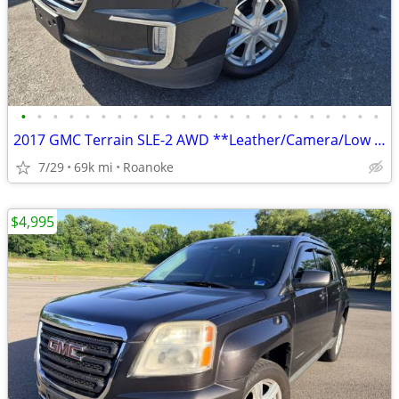
•
•
•
•
•
•
•
•
•
•
•
•
•
•
•
•
•
•
•
•
•
•
•
2017 GMC Terrain SLE-2 AWD **Leather/Camera/Low Miles**
7/29
69k mi
Roanoke
$4,995