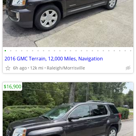
•
•
•
•
•
•
•
•
•
•
•
•
•
•
•
•
•
•
•
•
•
•
•
•
2016 GMC Terrain, 12,000 Miles, Navigation
6h ago
12k mi
Raleigh/Morrisville
$16,900