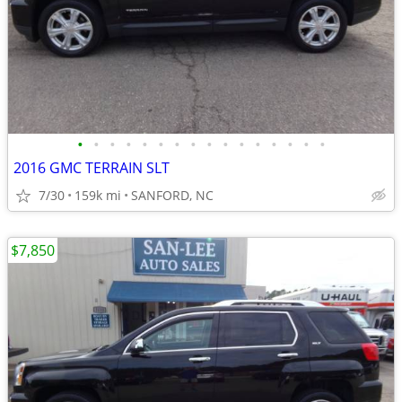
•
•
•
•
•
•
•
•
•
•
•
•
•
•
•
•
2016 GMC TERRAIN SLT
7/30
159k mi
SANFORD, NC
$7,850