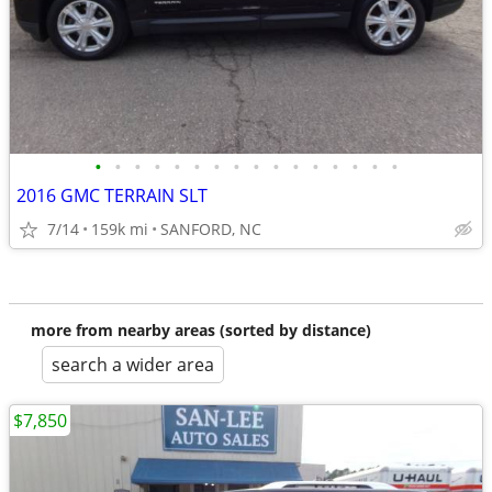
•
•
•
•
•
•
•
•
•
•
•
•
•
•
•
•
2016 GMC TERRAIN SLT
7/14
159k mi
SANFORD, NC
more from nearby areas (sorted by distance)
search a wider area
$7,850