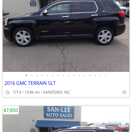
•
•
•
•
•
•
•
•
•
•
•
•
•
•
•
•
2016 GMC TERRAIN SLT
7/13
159k mi
SANFORD, NC
$7,850