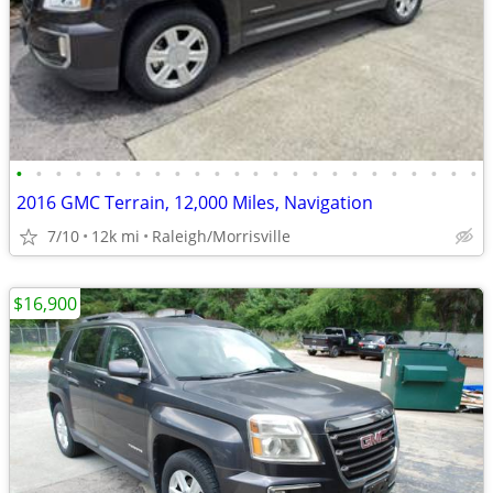
•
•
•
•
•
•
•
•
•
•
•
•
•
•
•
•
•
•
•
•
•
•
•
•
2016 GMC Terrain, 12,000 Miles, Navigation
7/10
12k mi
Raleigh/Morrisville
$16,900