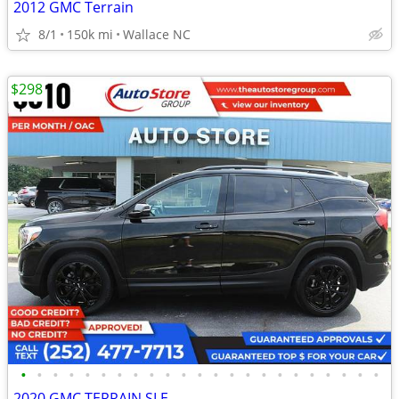
2012 GMC Terrain
8/1
150k mi
Wallace NC
$298
•
•
•
•
•
•
•
•
•
•
•
•
•
•
•
•
•
•
•
•
•
•
•
2020 GMC TERRAIN SLE