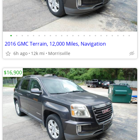
•
•
•
•
•
•
•
•
•
•
•
•
•
•
•
•
•
•
•
•
•
•
2016 GMC Terrain, 12,000 Miles, Navigation
6h ago
12k mi
Morrisville
$16,900