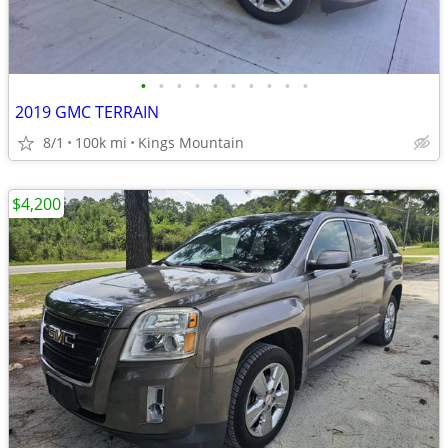
•
•
•
•
•
•
•
•
•
•
2019 GMC TERRAIN
8/1
100k mi
Kings Mountain
$4,200