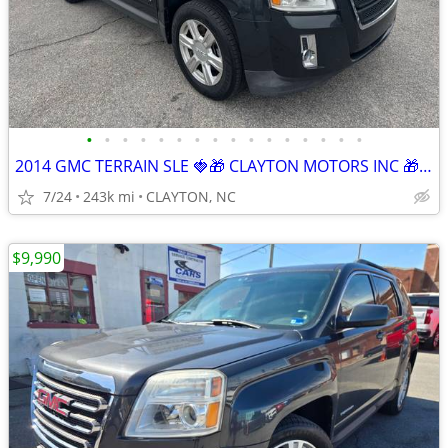
•
•
•
•
•
•
•
•
•
•
•
•
•
•
•
•
2014 GMC TERRAIN SLE 🍓🎁 CLAYTON MOTORS INC 🎁🍓
7/24
243k mi
CLAYTON, NC
$9,990