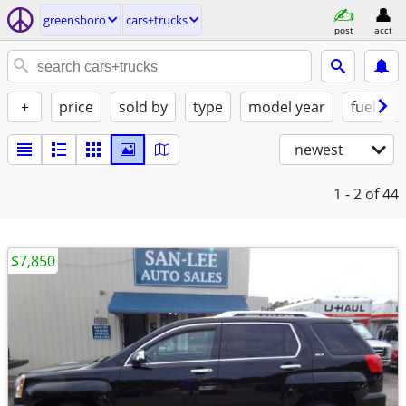
greensboro
cars+trucks
post
acct
+
price
sold by
type
model year
fuel
newest
1 - 2
of 44
$7,850