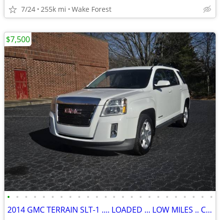
7/24
255k mi
Wake Forest
$7,500
•
•
•
•
•
•
•
•
•
•
•
•
•
•
•
•
•
•
•
•
•
•
•
•
2014 GMC TERRAIN SLT-1 .... LOADED ... LOW MILES .. CLEAN TITLE...