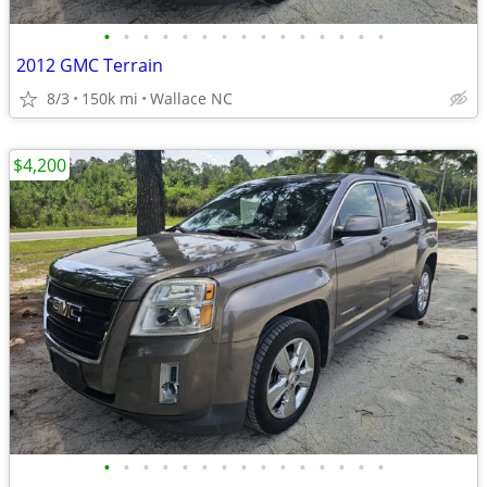
•
•
•
•
•
•
•
•
•
•
•
•
•
•
•
2012 GMC Terrain
8/3
150k mi
Wallace NC
$4,200
•
•
•
•
•
•
•
•
•
•
•
•
•
•
•