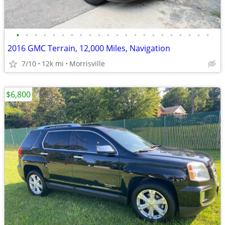
•
•
•
•
•
•
•
•
•
•
•
•
•
•
•
•
•
•
•
•
•
•
2016 GMC Terrain, 12,000 Miles, Navigation
7/10
12k mi
Morrisville
$6,800