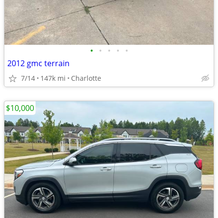
•
•
•
•
•
2012 gmc terrain
7/14
147k mi
Charlotte
$10,000