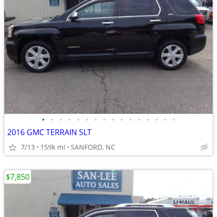
•
•
•
•
•
•
•
•
•
•
•
•
•
•
•
•
2016 GMC TERRAIN SLT
7/13
159k mi
SANFORD, NC
$7,850