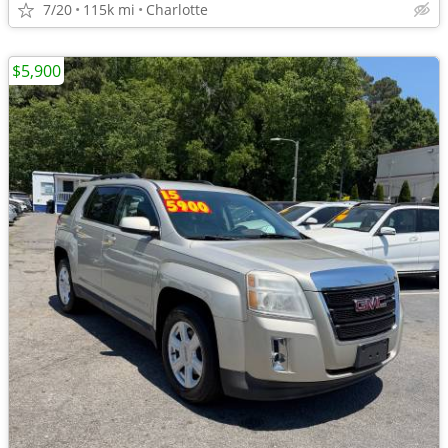
7/20
115k mi
Charlotte
$5,900