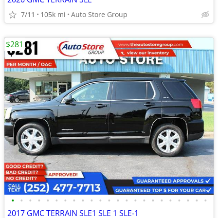
7/11
105k mi
Auto Store Group
$281
•
•
•
•
•
•
•
•
•
•
•
•
•
•
•
•
•
•
•
•
•
•
•
2017 GMC TERRAIN SLE1 SLE 1 SLE-1