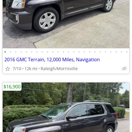
•
•
•
•
•
•
•
•
•
•
•
•
•
•
•
•
•
•
•
•
•
•
•
•
2016 GMC Terrain, 12,000 Miles, Navigation
7/10
12k mi
Raleigh/Morrisville
$16,900