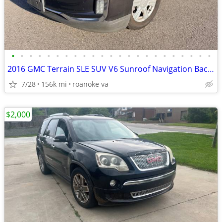
•
•
•
•
•
•
•
•
•
•
•
•
•
•
•
•
•
•
•
•
•
•
•
2016 GMC Terrain SLE SUV V6 Sunroof Navigation Back up Camera
7/28
156k mi
roanoke va
$2,000