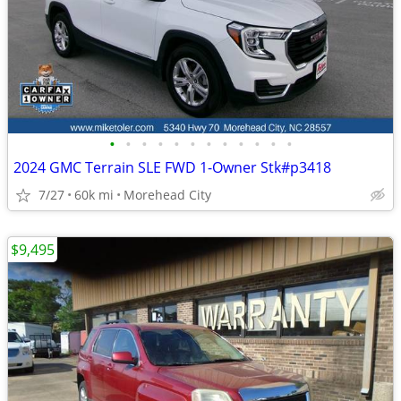
•
•
•
•
•
•
•
•
•
•
•
•
2024 GMC Terrain SLE FWD 1-Owner Stk#p3418
7/27
60k mi
Morehead City
$9,495