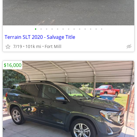
•
•
•
•
•
•
•
•
•
•
•
•
•
Terrain SLT 2020 - Salvage Title
7/19
101k mi
Fort Mill
$16,000