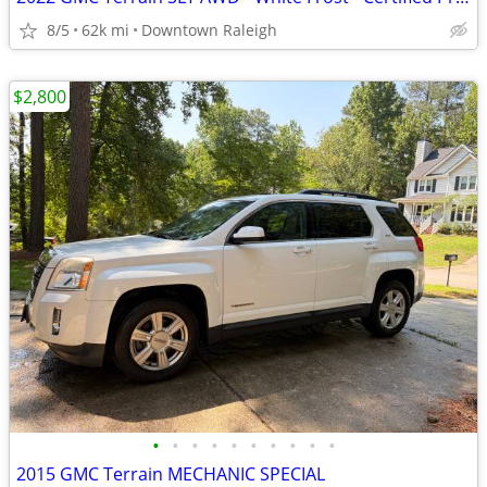
8/5
62k mi
Downtown Raleigh
$2,800
•
•
•
•
•
•
•
•
•
•
2015 GMC Terrain MECHANIC SPECIAL