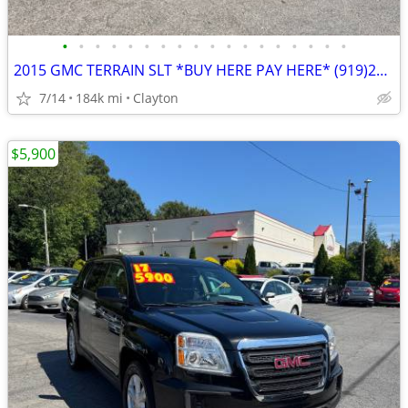
•
•
•
•
•
•
•
•
•
•
•
•
•
•
•
•
•
•
2015 GMC TERRAIN SLT *BUY HERE PAY HERE* (919)243-1060
7/14
184k mi
Clayton
$5,900