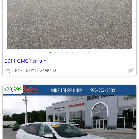
•
•
•
•
•
•
•
•
2011 GMC Terrain
8/4
267mi
Greer SC
$20,999