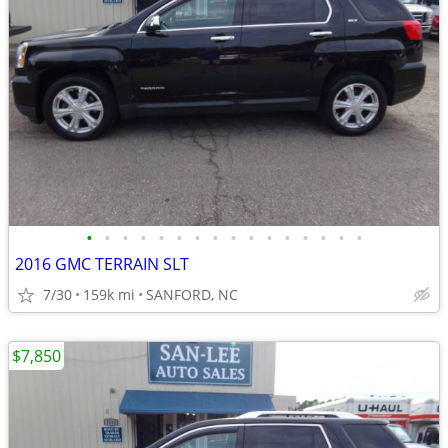
•
•
•
•
•
•
•
•
•
•
•
•
•
•
•
•
2016 GMC TERRAIN SLT
7/30
159k mi
SANFORD, NC
$7,850