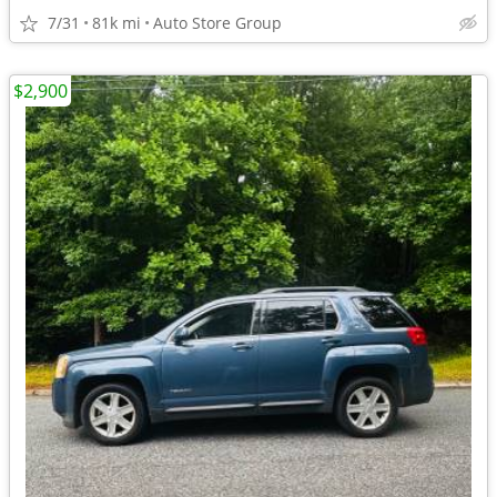
7/31
81k mi
Auto Store Group
$2,900