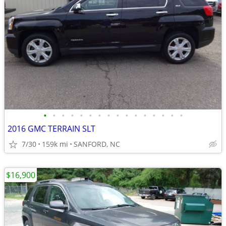
•
•
•
•
•
•
•
•
•
•
•
•
•
•
•
•
2016 GMC TERRAIN SLT
7/30
159k mi
SANFORD, NC
$16,900