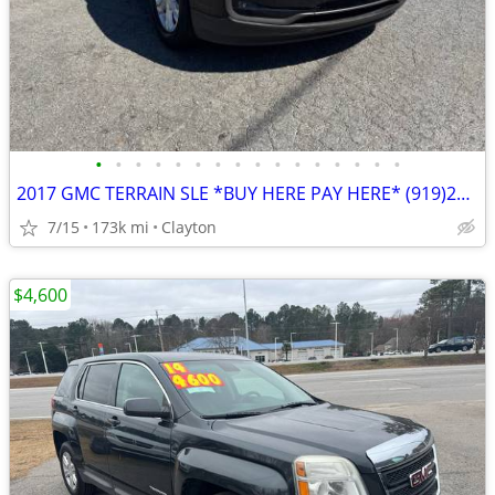
•
•
•
•
•
•
•
•
•
•
•
•
•
•
•
•
2017 GMC TERRAIN SLE *BUY HERE PAY HERE* (919)243-1060
7/15
173k mi
Clayton
$4,600