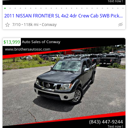
•
•
•
•
•
•
•
•
•
•
•
•
•
•
•
•
•
•
•
•
•
•
•
•
2011 NISSAN FRONTIER SL 4x2 4dr Crew Cab SWB Pickup 5A stock 13756
7/10
118k mi
Conway
$13,999