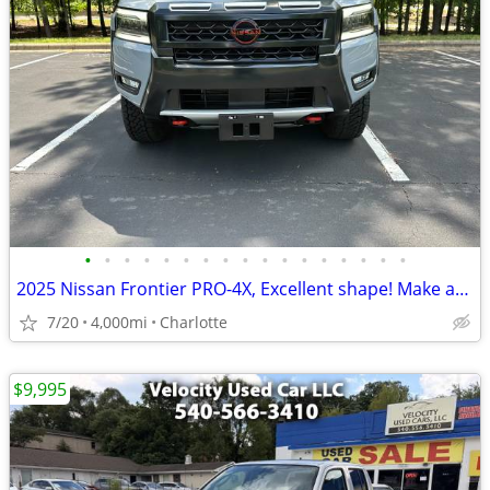
•
•
•
•
•
•
•
•
•
•
•
•
•
•
•
•
•
2025 Nissan Frontier PRO-4X, Excellent shape! Make an offer!
7/20
4,000mi
Charlotte
$9,995