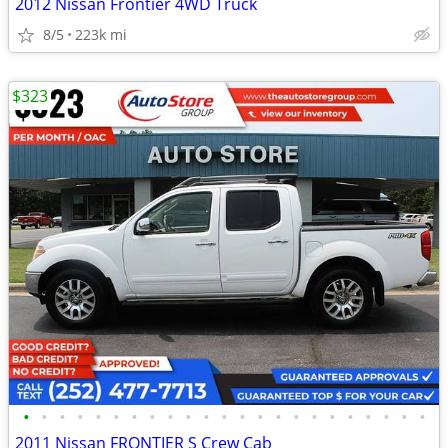
2012 Nissan Frontier 4WD Truck
8/5
223k mi
$323
•
•
•
•
•
•
•
•
•
•
•
•
•
•
•
•
•
•
•
•
•
•
•
2011 Nissan FRONTIER S Crew Cab