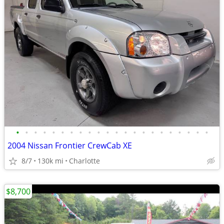
•
•
•
•
•
•
•
•
•
•
•
•
•
•
•
•
•
•
•
•
•
•
2004 Nissan Frontier CrewCab XE
8/7
130k mi
Charlotte
$8,700