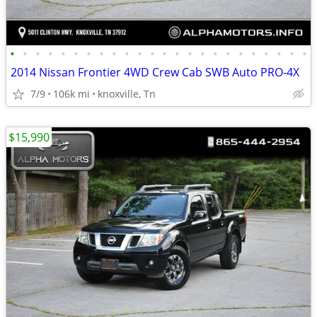
•
•
•
•
•
•
•
•
•
•
•
•
•
•
•
•
•
•
•
•
•
•
•
•
2014 Nissan Frontier 4WD Crew Cab SWB Auto PRO-4X
7/9
106k mi
knoxville, Tn
$15,990