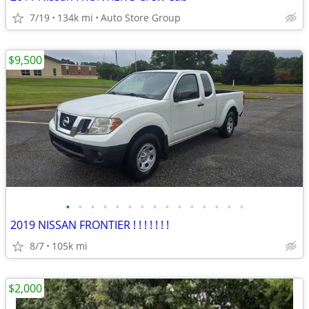
7/19
134k mi
Auto Store Group
$9,500
•
•
•
•
•
•
•
•
•
•
•
•
•
•
•
2019 NISSAN FRONTIER ! ! ! ! ! ! !
8/7
105k mi
$2,000