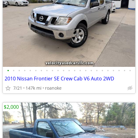
•
•
•
•
•
•
•
•
•
•
•
•
•
•
•
•
•
•
•
•
•
•
•
2010 Nissan Frontier SE Crew Cab V6 Auto 2WD
7/21
147k mi
roanoke
$2,000