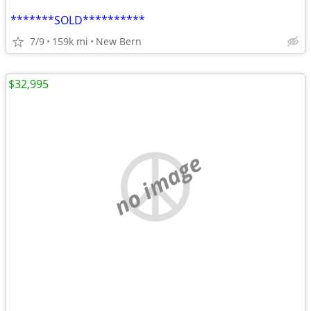
*******SOLD**********
7/9
159k mi
New Bern
$32,995
no image