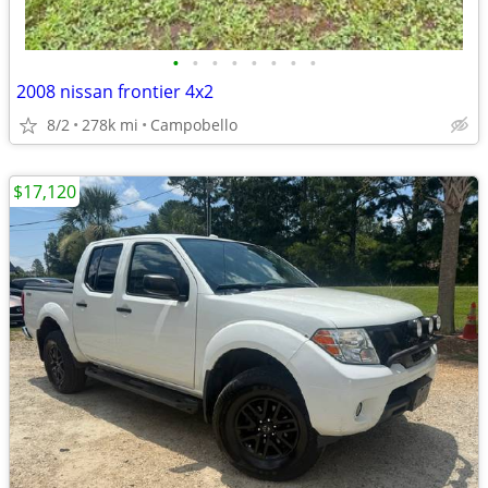
•
•
•
•
•
•
•
•
2008 nissan frontier 4x2
8/2
278k mi
Campobello
$17,120