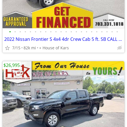
•
•
•
•
•
•
•
•
•
•
•
•
•
•
•
•
•
•
•
•
•
•
2022 Nissan Frontier S 4x4 4dr Crew Cab 5 ft. SB CALL OR TEXT TODAY
7/15
82k mi
+ House of Kars
$26,995