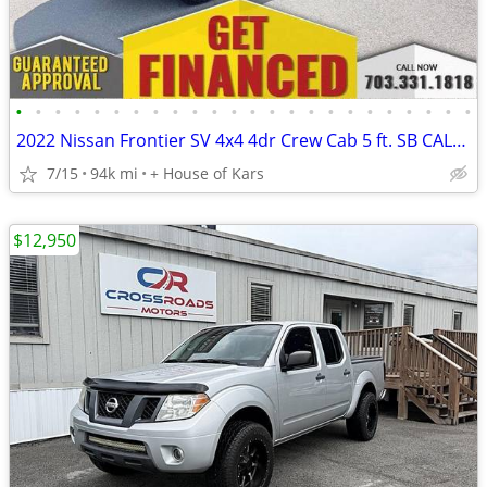
•
•
•
•
•
•
•
•
•
•
•
•
•
•
•
•
•
•
•
•
•
•
•
•
2022 Nissan Frontier SV 4x4 4dr Crew Cab 5 ft. SB CALL OR TEXT TODAY
7/15
94k mi
+ House of Kars
$12,950