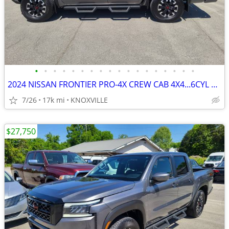
•
•
•
•
•
•
•
•
•
•
•
•
•
•
•
•
•
•
2024 NISSAN FRONTIER PRO-4X CREW CAB 4X4...6CYL AUTO...17000 MILES..
7/26
17k mi
KNOXVILLE
$27,750