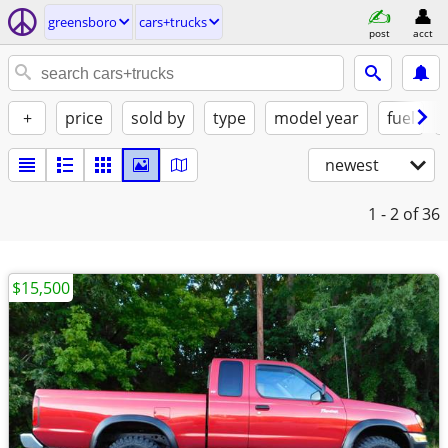
greensboro
cars+trucks
post
acct
+
price
sold by
type
model year
fuel
newest
1 - 2
of 36
$15,500