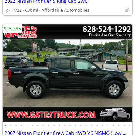
2022 Nissan Frontier S King Cab 2WD
7/22
63k mi
Affordable Automobiles
$15,295
•
•
•
•
•
•
•
•
•
•
•
•
•
•
•
•
•
•
•
•
•
•
•
•
2007 Nissan Frontier Crew Cab 4WD V6 NISMO (Low Miles) *Black*