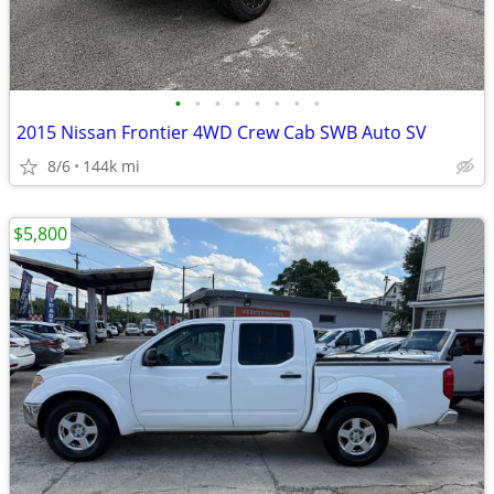
•
•
•
•
•
•
•
•
2015 Nissan Frontier 4WD Crew Cab SWB Auto SV
8/6
144k mi
$5,800