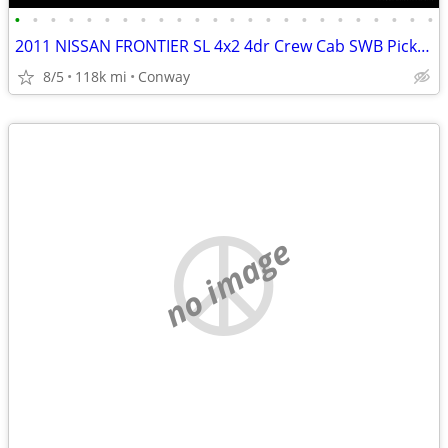
•
•
•
•
•
•
•
•
•
•
•
•
•
•
•
•
•
•
•
•
•
•
•
•
2011 NISSAN FRONTIER SL 4x2 4dr Crew Cab SWB Pickup 5A stock 13756
8/5
118k mi
Conway
no image