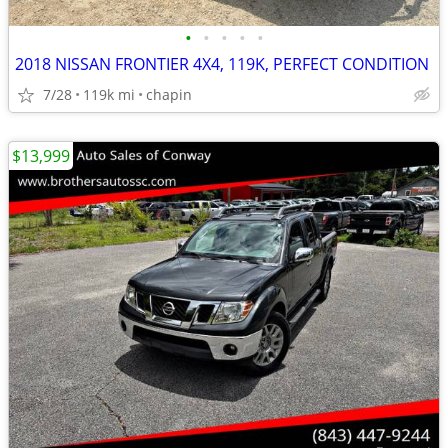
•
•
•
•
•
2018 NISSAN FRONTIER 4X4, 119K, PERFECT CONDITION
7/28
119k mi
chapin
$13,999