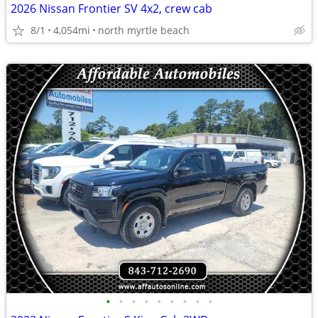
2026 Nissan Frontier SV 4x2, crew cab
8/1
4,054mi
north myrtle beach
•
•
•
•
•
•
•
•
•