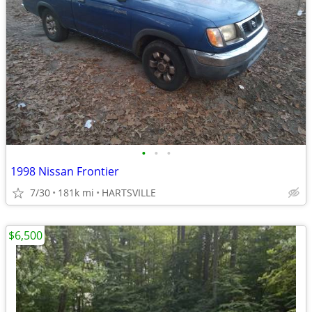
•
•
•
1998 Nissan Frontier
7/30
181k mi
HARTSVILLE
$6,500