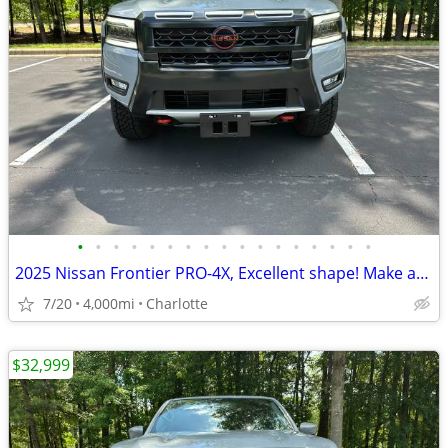
•
•
•
•
•
•
•
•
•
•
•
•
•
•
•
•
•
2025 Nissan Frontier PRO-4X, Excellent shape! Make an offer!
7/20
4,000mi
Charlotte
$32,999