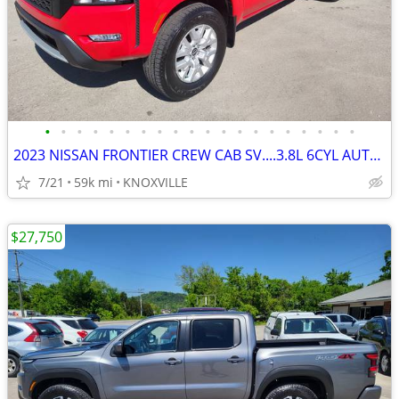
•
•
•
•
•
•
•
•
•
•
•
•
•
•
•
•
•
•
•
•
2023 NISSAN FRONTIER CREW CAB SV....3.8L 6CYL AUTO..4X4.
7/21
59k mi
KNOXVILLE
$27,750