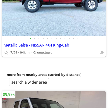
•
•
•
•
•
•
•
•
•
•
•
•
Metallic Salsa - NISSAN 4X4 King-Cab
7/26
94k mi
Greensboro
more from nearby areas (sorted by distance)
search a wider area
$9,995