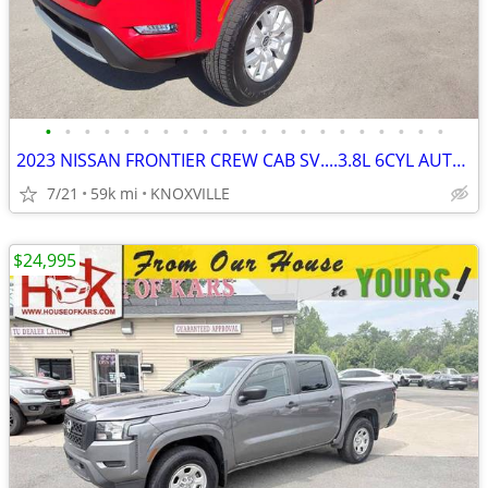
•
•
•
•
•
•
•
•
•
•
•
•
•
•
•
•
•
•
•
•
•
2023 NISSAN FRONTIER CREW CAB SV....3.8L 6CYL AUTO.....4X4
7/21
59k mi
KNOXVILLE
$24,995