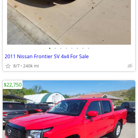
•
•
•
•
•
•
•
•
2011 Nissan Frontier SV 4x4 For Sale
8/7
240k mi
$22,750