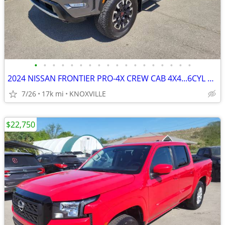
•
•
•
•
•
•
•
•
•
•
•
•
•
•
•
•
•
•
2024 NISSAN FRONTIER PRO-4X CREW CAB 4X4...6CYL AUTO...17000 MILES..
7/26
17k mi
KNOXVILLE
$22,750