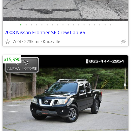
•
•
•
•
•
•
•
•
•
•
•
•
•
•
•
•
•
•
2008 Nissan Frontier SE Crew Cab V6
7/24
223k mi
Knoxville
$15,990