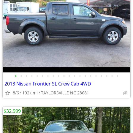
•
•
•
•
•
•
•
•
•
•
•
•
•
•
•
•
•
•
•
•
2013 Nissan Frontier SL Crew Cab 4WD
8/6
192k mi
TAYLORSVILLE NC 28681
$32,999