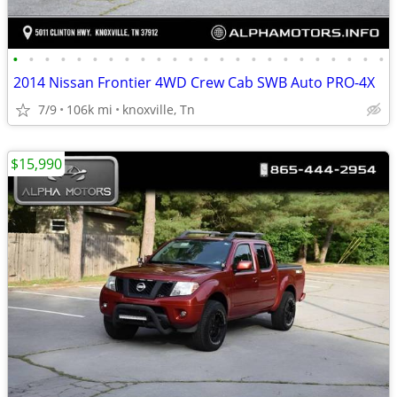
•
•
•
•
•
•
•
•
•
•
•
•
•
•
•
•
•
•
•
•
•
•
•
•
2014 Nissan Frontier 4WD Crew Cab SWB Auto PRO-4X
7/9
106k mi
knoxville, Tn
$15,990