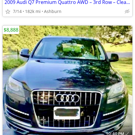
2009 Audi Q7 Premium Quattro AWD – 3rd Row – Clean Title – Runs Good
7/14
182k mi
Ashburn
$8,888