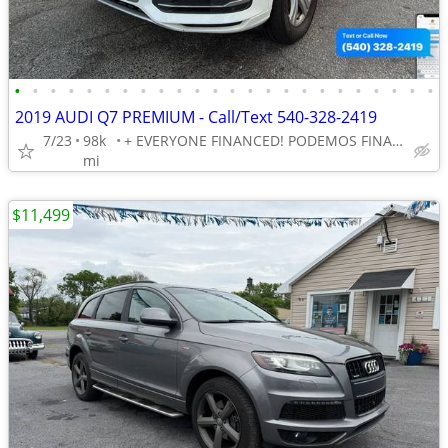
•
•
•
•
•
•
•
•
•
•
•
•
•
•
•
•
•
•
•
•
•
•
•
•
2019 AUDI Q7 PREMIUM - Call/Text 540-328-2419
7/23
98k
+ EVERYONE FINANCED! PODEMOS FINANCIAR A CUALQUIERA
mi
$11,499