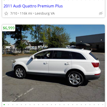
2011 Audi Quattro Premium Plus
7/10
116k mi
Leesburg VA
$6,999
•
•
•
•
•
•
•
•
•
•
•
•
•
•
•
•
•
•
•
•
•
•
•
•