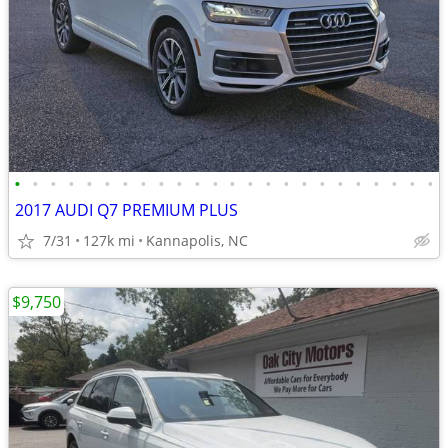
•
•
•
•
•
•
•
•
•
•
•
•
•
•
•
•
•
•
•
•
•
•
•
•
2017 AUDI Q7 PREMIUM PLUS
7/31
127k mi
Kannapolis, NC
$9,750