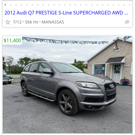
•
•
•
•
•
•
•
•
•
•
•
•
•
•
•
•
•
•
•
•
•
•
•
•
2012 Audi Q7 PRESTIGE S-Line SUPERCHARGED AWD LOW MILES 3RD ROW SEATS
7/12
56k mi
MANASSAS
$11,400