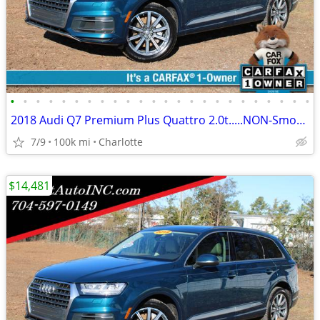
•
•
•
•
•
•
•
•
•
•
•
•
•
•
•
•
•
•
•
•
•
•
•
•
2018 Audi Q7 Premium Plus Quattro 2.0t.....NON-Smoker, ONE OWNER
7/9
100k mi
Charlotte
$14,481