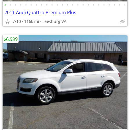
•
•
•
•
•
•
•
•
•
•
•
•
•
•
•
•
•
•
•
•
•
•
•
•
2011 Audi Quattro Premium Plus
7/10
116k mi
Leesburg VA
$6,999