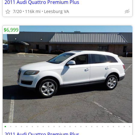
2011 Audi Quattro Premium Plus
7/20
116k mi
Leesburg VA
$6,999
•
•
•
•
•
•
•
•
•
•
•
•
•
•
•
•
•
•
•
•
•
•
•
•
2011 Audi Quattro Premium Plus