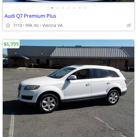
•
•
•
•
•
•
•
Audi Q7 Premium Plus
7/10
99k mi
Vienna VA
$6,999