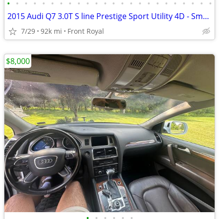
•
•
•
•
•
•
•
•
•
•
•
•
•
•
•
•
•
•
•
•
•
•
•
•
2015 Audi Q7 3.0T S line Prestige Sport Utility 4D - Smooth, Athletic,
7/29
92k mi
Front Royal
$8,000
•
•
•
•
•
•