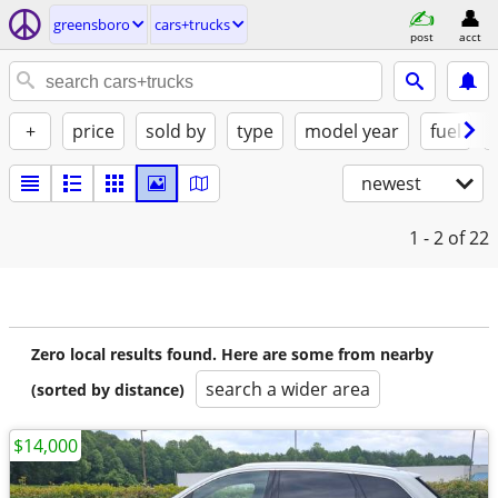
greensboro
cars+trucks
post
acct
+
price
sold by
type
model year
fuel
newest
1 - 2
of 22
Zero local results found. Here are some from nearby
search a wider area
(sorted by distance)
$14,000