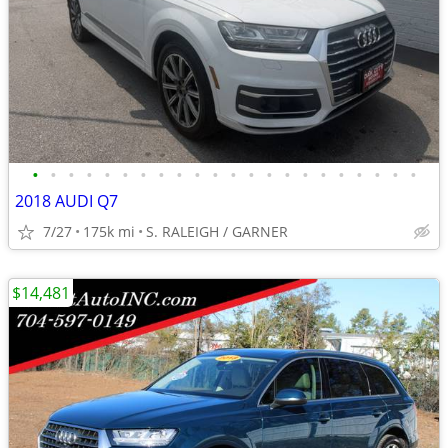
•
•
•
•
•
•
•
•
•
•
•
•
•
•
•
•
•
•
•
•
•
•
2018 AUDI Q7
7/27
175k mi
S. RALEIGH / GARNER
$14,481