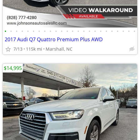
•
•
•
•
•
•
•
•
•
•
•
•
•
•
•
•
•
•
•
•
•
•
•
•
2017 Audi Q7 Quattro Premium Plus AWD
7/13
115k mi
Marshall, NC
$14,995