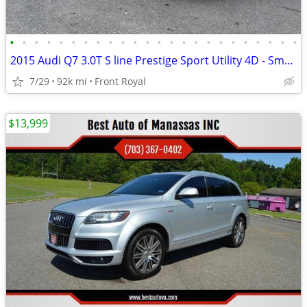
•
•
•
•
•
•
•
•
•
•
•
•
•
•
•
•
•
•
•
•
•
•
•
•
2015 Audi Q7 3.0T S line Prestige Sport Utility 4D - Smooth, Athletic,
7/29
92k mi
Front Royal
$13,999