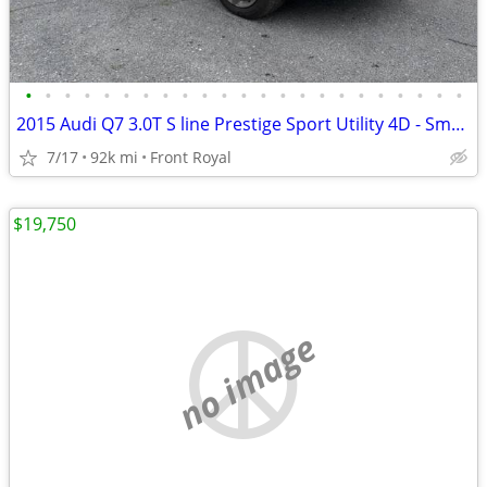
•
•
•
•
•
•
•
•
•
•
•
•
•
•
•
•
•
•
•
•
•
•
•
2015 Audi Q7 3.0T S line Prestige Sport Utility 4D - Smooth, Athletic,
7/17
92k mi
Front Royal
$19,750
no image