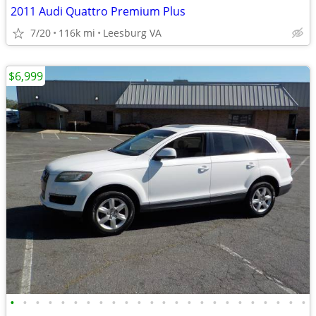
2011 Audi Quattro Premium Plus
7/20
116k mi
Leesburg VA
$6,999
•
•
•
•
•
•
•
•
•
•
•
•
•
•
•
•
•
•
•
•
•
•
•
•