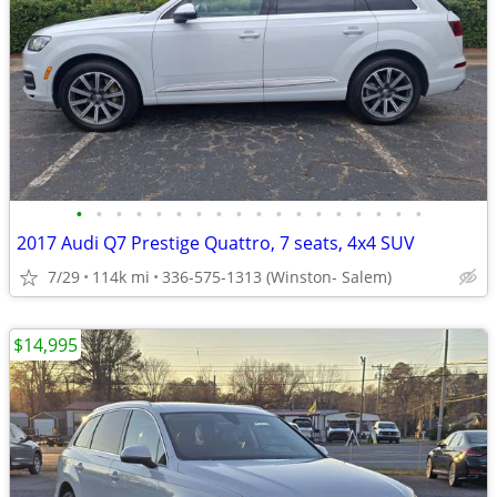
•
•
•
•
•
•
•
•
•
•
•
•
•
•
•
•
•
•
2017 Audi Q7 Prestige Quattro, 7 seats, 4x4 SUV
7/29
114k mi
336-575-1313 (Winston- Salem)
$14,995