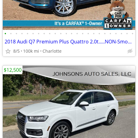
•
•
•
•
•
•
•
•
•
•
•
•
•
•
•
•
•
•
•
•
•
•
•
•
2018 Audi Q7 Premium Plus Quattro 2.0t.....NON-Smoker, ONE OWNER
8/5
100k mi
Charlotte
$12,500