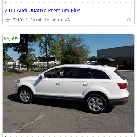
•
•
•
•
•
•
•
•
•
•
•
•
•
•
•
•
•
•
•
•
•
•
•
•
2011 Audi Quattro Premium Plus
7/10
116k mi
Leesburg VA
$6,999
•
•
•
•
•
•
•
•
•
•
•
•
•
•
•
•
•
•
•
•
•
•
•
•