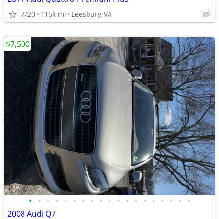
7/20
116k mi
Leesburg VA
$7,500
•
•
•
•
•
•
•
•
•
•
•
•
•
•
•
•
•
•
•
2008 Audi Q7