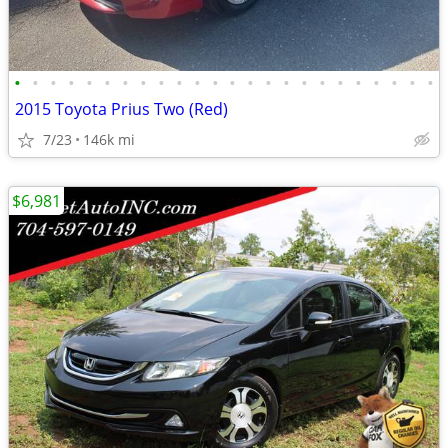
•
•
•
•
•
•
•
•
•
•
•
•
•
•
•
•
•
•
•
•
•
•
•
•
2015 Toyota Prius Two (Red)
7/23
146k mi
$6,981