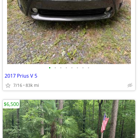
•
•
•
•
•
•
•
•
2017 Prius V 5
7/16
83k mi
$6,500