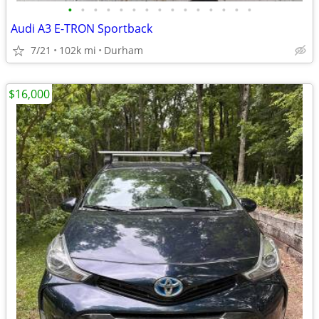
•
•
•
•
•
•
•
•
•
•
•
•
•
•
•
Audi A3 E-TRON Sportback
7/21
102k mi
Durham
$16,000