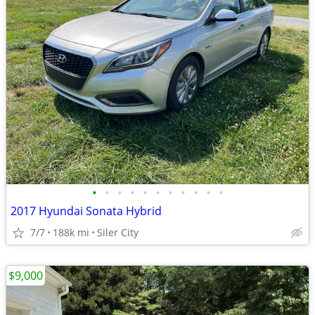
•
•
•
•
•
•
•
•
•
•
•
2017 Hyundai Sonata Hybrid
7/7
188k mi
Siler City
$9,000