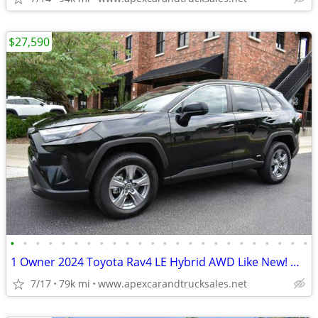
$27,590
•
•
•
•
•
•
•
•
•
•
•
•
•
•
•
•
•
•
•
•
•
•
•
•
1 Owner 2024 Toyota Rav4 LE Hybrid AWD Like New! Warranty! Financing!
7/17
79k mi
www.apexcarandtrucksales.net