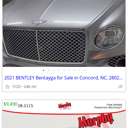
•
•
•
•
•
•
•
•
•
2021 BENTLEY Bentayga for Sale in Concord, NC, 28027 for $125,000
7/20
24k mi
$9,490