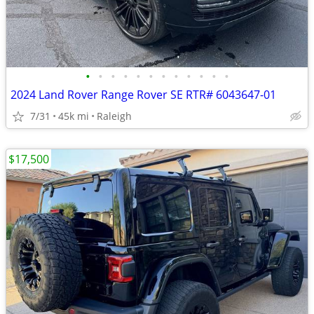
•
•
•
•
•
•
•
•
•
•
•
•
2024 Land Rover Range Rover SE RTR# 6043647-01
7/31
45k mi
Raleigh
$17,500