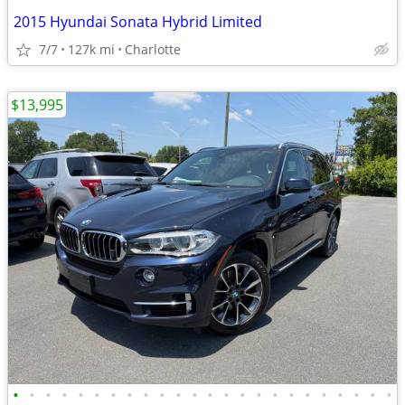
2015 Hyundai Sonata Hybrid Limited
7/7
127k mi
Charlotte
$13,995
•
•
•
•
•
•
•
•
•
•
•
•
•
•
•
•
•
•
•
•
•
•
•
•