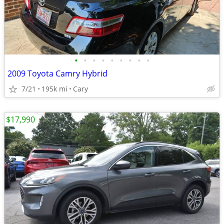
•
•
•
•
•
•
•
•
•
2009 Toyota Camry Hybrid
7/21
195k mi
Cary
$17,990