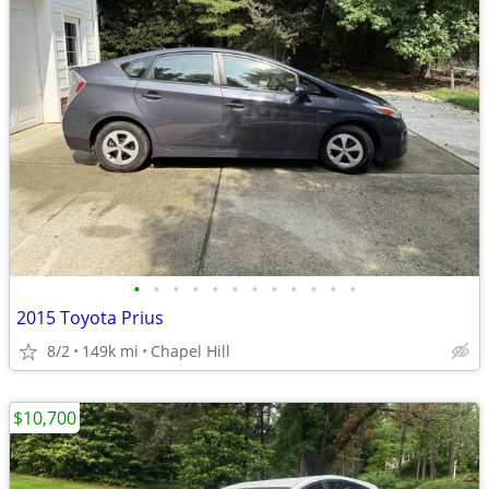
•
•
•
•
•
•
•
•
•
•
•
•
2015 Toyota Prius
8/2
149k mi
Chapel Hill
$10,700