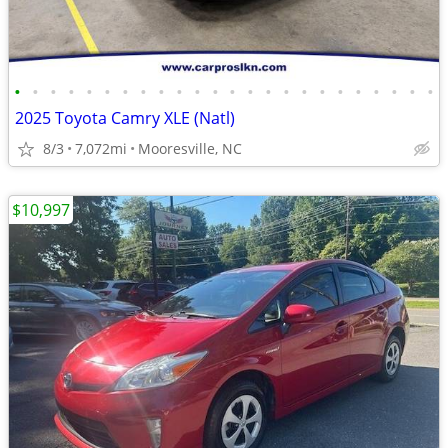
•
•
•
•
•
•
•
•
•
•
•
•
•
•
•
•
•
•
•
•
•
•
•
•
2025 Toyota Camry XLE (Natl)
8/3
7,072mi
Mooresville, NC
$10,997