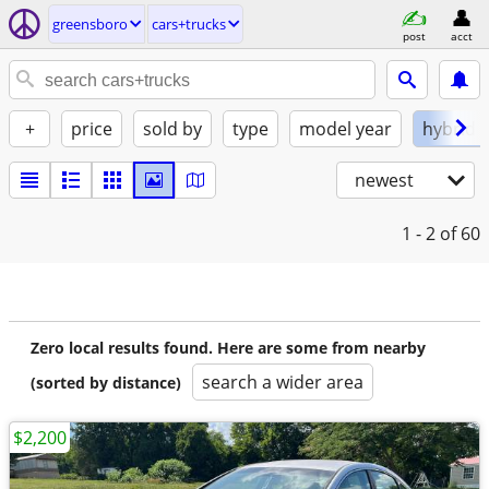
greensboro
cars+trucks
post
acct
+
price
sold by
type
model year
hybrid
newest
1 - 2
of 60
Zero local results found. Here are some from nearby
search a wider area
(sorted by distance)
$2,200