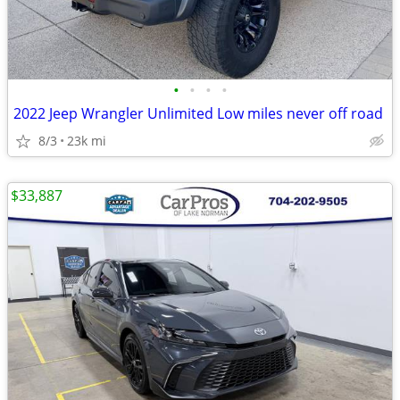
•
•
•
•
2022 Jeep Wrangler Unlimited Low miles never off road
8/3
23k mi
$33,887