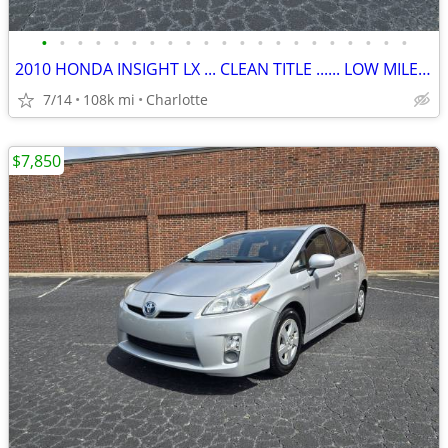
•
•
•
•
•
•
•
•
•
•
•
•
•
•
•
•
•
•
•
•
•
2010 HONDA INSIGHT LX ... CLEAN TITLE ...... LOW MILES .....
7/14
108k mi
Charlotte
$7,850