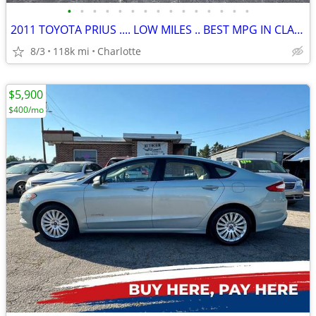
•
•
•
•
•
•
•
•
•
•
•
•
•
•
•
2011 TOYOTA PRIUS .... LOW MILES .. BEST MPG IN CLASS ....
8/3
118k mi
Charlotte
$5,900
$400/mo