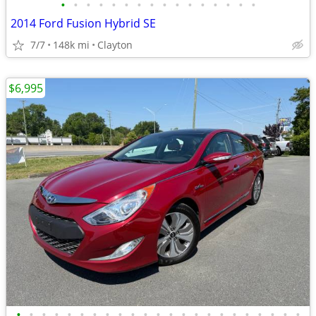
•
•
•
•
•
•
•
•
•
•
•
•
•
•
•
•
2014 Ford Fusion Hybrid SE
7/7
148k mi
Clayton
$6,995
•
•
•
•
•
•
•
•
•
•
•
•
•
•
•
•
•
•
•
•
•
•
•