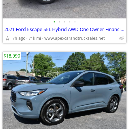
•
•
•
•
•
2021 Ford Escape SEL Hybrid AWD One Owner Financing Available WARRANTY
7h ago
71k mi
www.apexcarandtrucksales.net
$18,990