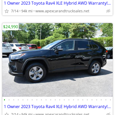
1 Owner 2023 Toyota Rav4 XLE Hybrid AWD Warranty! Financing Available!
7/14
94k mi
www.apexcarandtrucksales.net
$24,990
•
•
•
•
•
•
•
•
•
•
•
•
•
•
•
•
•
•
•
•
•
•
•
•
1 Owner 2023 Toyota Rav4 XLE Hybrid AWD Warranty! Financing Available!
7/14
94k mi
www.apexcarandtrucksales.net