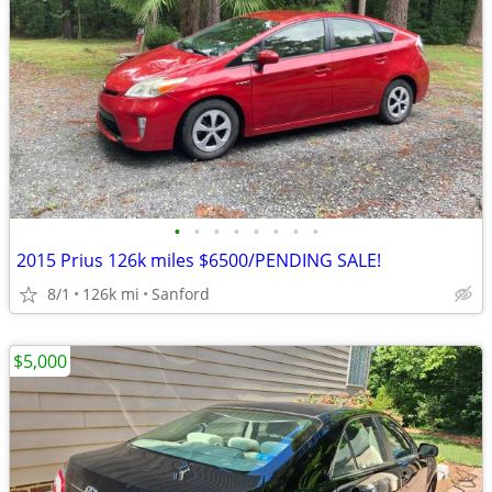
•
•
•
•
•
•
•
•
2015 Prius 126k miles $6500/PENDING SALE!
8/1
126k mi
Sanford
$5,000