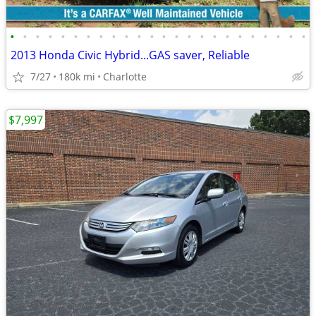
•
•
•
•
•
•
•
•
•
•
•
•
•
•
•
•
•
•
•
•
•
•
•
•
2013 Honda Civic Hybrid...GAS saver, Reliable
7/27
180k mi
Charlotte
$7,997