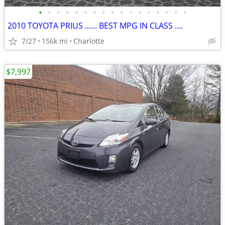
•
•
•
•
•
•
•
•
•
•
•
•
•
•
•
•
•
2010 TOYOTA PRIUS ...... BEST MPG IN CLASS ....
7/27
156k mi
Charlotte
$7,997