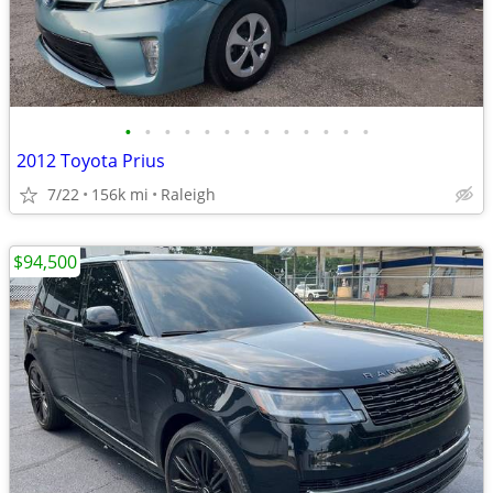
•
•
•
•
•
•
•
•
•
•
•
•
•
2012 Toyota Prius
7/22
156k mi
Raleigh
$94,500