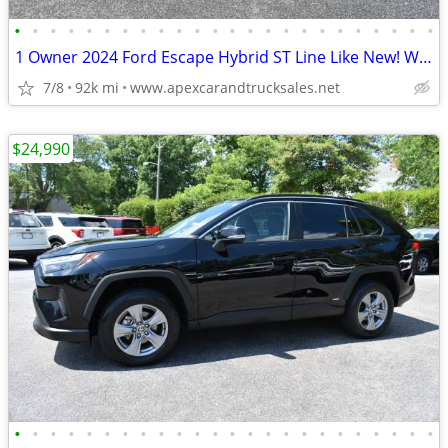
•
•
•
•
•
•
•
•
•
•
•
•
•
•
•
•
•
•
•
•
•
•
•
•
1 Owner 2024 Ford Escape Hybrid ST Line Like New! WARRANTY! Financing!
7/8
92k mi
www.apexcarandtrucksales.net
$24,990
•
•
•
•
•
•
•
•
•
•
•
•
•
•
•
•
•
•
•
•
•
•
•
•