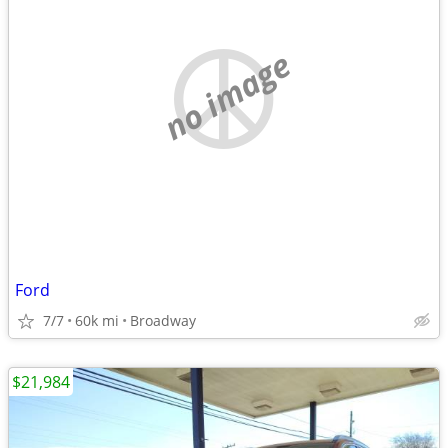
no image
Ford
7/7
60k mi
Broadway
$21,984