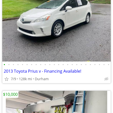
•
•
•
•
•
•
•
•
•
•
•
•
•
•
•
•
•
•
•
•
•
•
•
•
2013 Toyota Prius v - Financing Available!
7/9
128k mi
Durham
$10,000