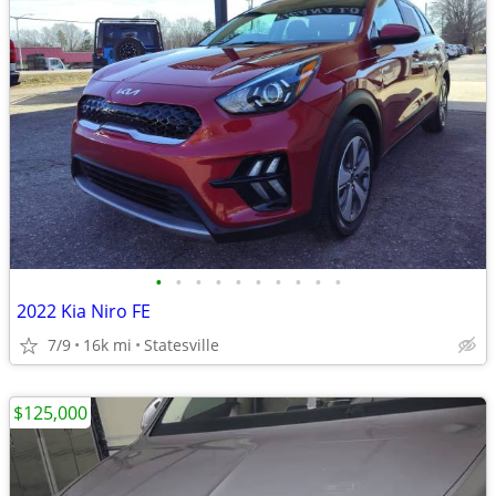
•
•
•
•
•
•
•
•
•
•
2022 Kia Niro FE
7/9
16k mi
Statesville
$125,000