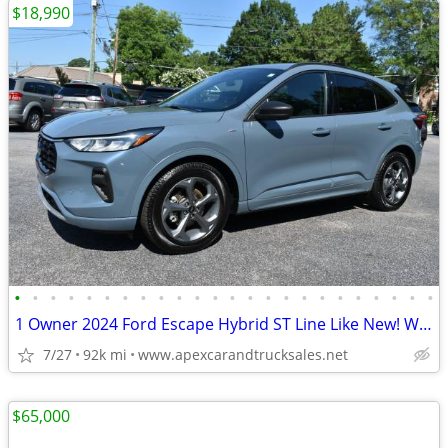
$18,990
•
•
•
•
•
•
•
•
•
•
•
•
•
•
•
•
•
•
•
•
•
•
•
•
1 Owner 2024 Ford Escape Hybrid ST Line Like New! WARRANTY! Financing!
7/27
92k mi
www.apexcarandtrucksales.net
$65,000