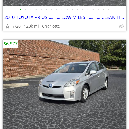
•
•
•
•
•
•
•
•
•
•
•
•
•
•
•
•
•
•
2010 TOYOTA PRIUS .......... LOW MILES ............ CLEAN TITLE ...
7/20
123k mi
Charlotte
$6,977