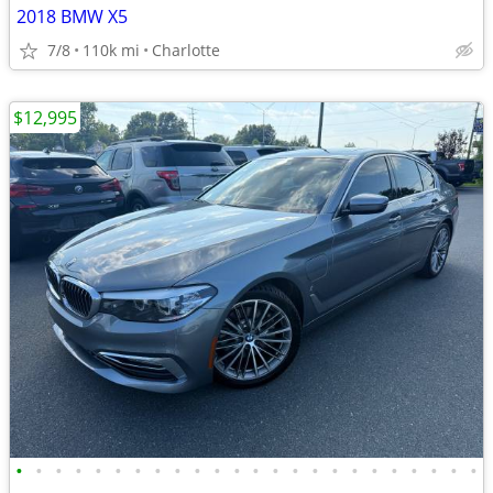
2018 BMW X5
7/8
110k mi
Charlotte
$12,995
•
•
•
•
•
•
•
•
•
•
•
•
•
•
•
•
•
•
•
•
•
•
•
•