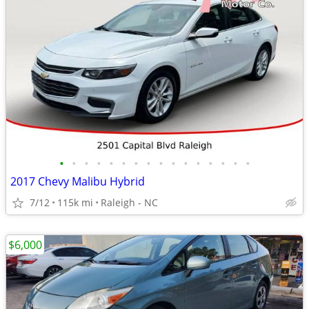
•
•
•
•
•
•
•
•
•
•
•
•
•
•
•
•
2017 Chevy Malibu Hybrid
7/12
115k mi
Raleigh - NC
$6,000