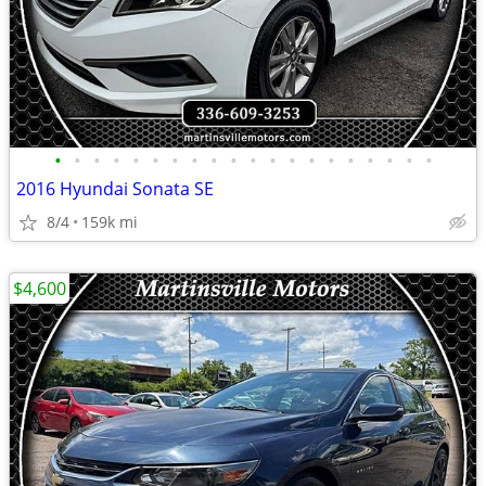
•
•
•
•
•
•
•
•
•
•
•
•
•
•
•
•
•
•
•
•
2016 Hyundai Sonata SE
8/4
159k mi
$4,600