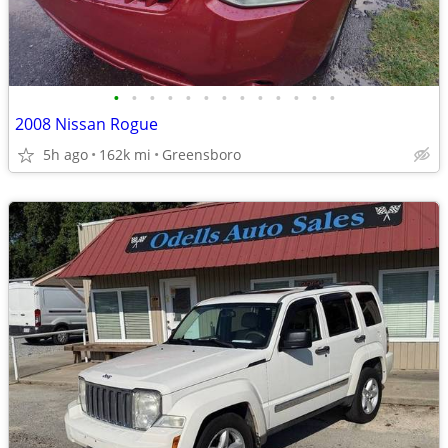
•
•
•
•
•
•
•
•
•
•
•
•
•
2008 Nissan Rogue
5h ago
162k mi
Greensboro