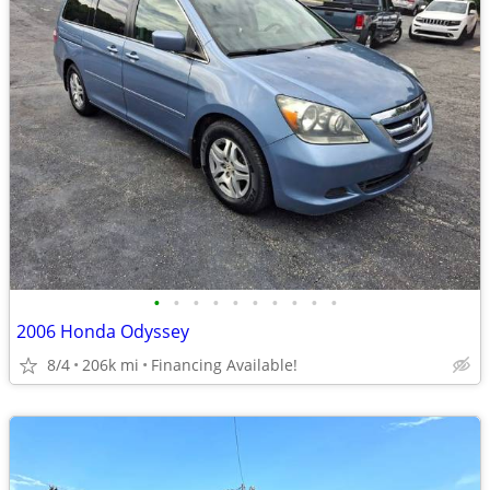
•
•
•
•
•
•
•
•
•
•
2006 Honda Odyssey
8/4
206k mi
Financing Available!