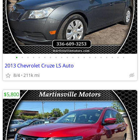
•
•
•
•
•
•
•
•
•
•
•
•
•
•
•
•
•
•
•
•
2013 Chevrolet Cruze LS Auto
8/4
211k mi
$5,800