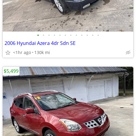
•
•
•
•
•
•
•
•
•
•
•
•
2006 Hyundai Azera 4dr Sdn SE
<1hr ago
130k mi
$5,499