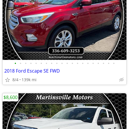
•
•
•
•
•
•
•
•
•
•
•
•
•
•
•
•
•
•
•
•
2018 Ford Escape SE FWD
8/4
139k mi
$8,600