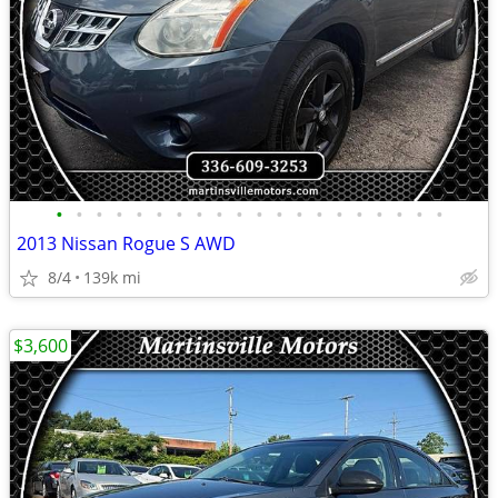
•
•
•
•
•
•
•
•
•
•
•
•
•
•
•
•
•
•
•
•
2013 Nissan Rogue S AWD
8/4
139k mi
$3,600