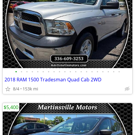
•
•
•
•
•
•
•
•
•
•
•
•
•
•
•
•
•
•
•
•
2018 RAM 1500 Tradesman Quad Cab 2WD
8/4
153k mi
$5,400