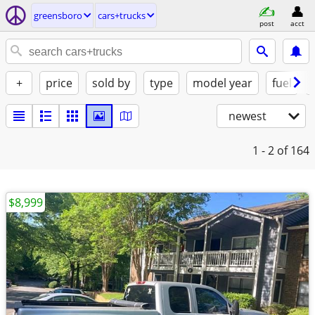
greensboro
cars+trucks
post
acct
+
price
sold by
type
model year
fuel
newest
1 - 2
of 164
$8,999