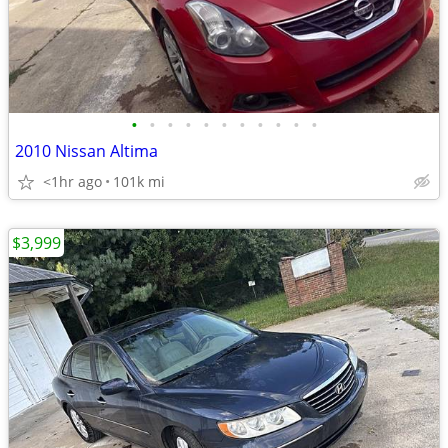
•
•
•
•
•
•
•
•
•
•
•
2010 Nissan Altima
<1hr ago
101k mi
$3,999