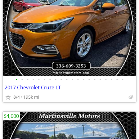
•
•
•
•
•
•
•
•
•
•
•
•
•
•
•
•
•
•
•
•
2017 Chevrolet Cruze LT
8/4
195k mi
$4,600