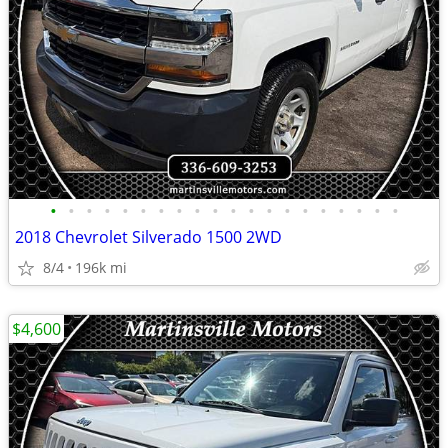
•
•
•
•
•
•
•
•
•
•
•
•
•
•
•
•
•
•
•
•
2018 Chevrolet Silverado 1500 2WD
8/4
196k mi
$4,600