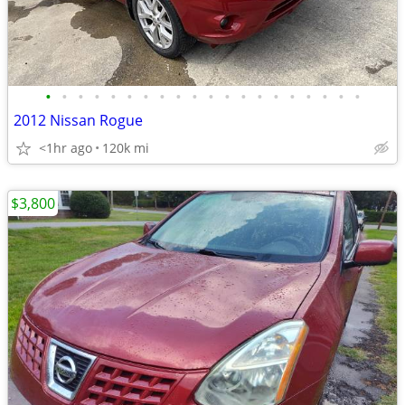
•
•
•
•
•
•
•
•
•
•
•
•
•
•
•
•
•
•
•
•
2012 Nissan Rogue
<1hr ago
120k mi
$3,800