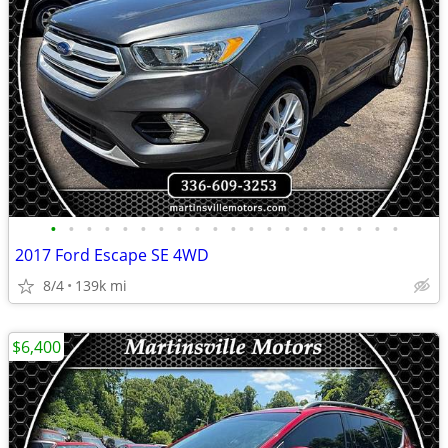
•
•
•
•
•
•
•
•
•
•
•
•
•
•
•
•
•
•
•
•
2017 Ford Escape SE 4WD
8/4
139k mi
$6,400