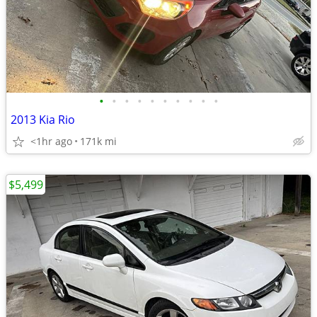
•
•
•
•
•
•
•
•
•
•
2013 Kia Rio
<1hr ago
171k mi
$5,499