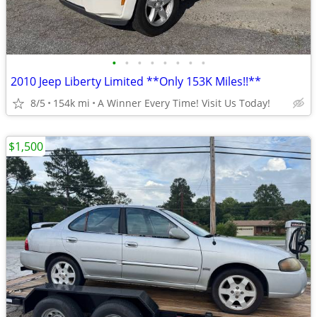
•
•
•
•
•
•
•
•
2010 Jeep Liberty Limited **Only 153K Miles!!**
8/5
154k mi
A Winner Every Time! Visit Us Today!
$1,500