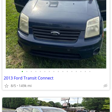
•
•
•
•
•
•
•
•
•
•
•
•
•
•
•
•
2013 Ford Transit Connect
8/5
149k mi