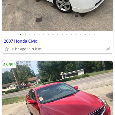
•
•
•
•
•
•
•
•
•
•
•
•
•
•
•
•
•
2007 Honda Civic
<1hr ago
176k mi
$5,999