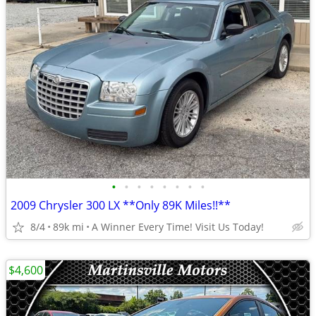
•
•
•
•
•
•
•
•
2009 Chrysler 300 LX **Only 89K Miles!!**
8/4
89k mi
A Winner Every Time! Visit Us Today!
$4,600