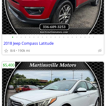
•
•
•
•
•
•
•
•
•
•
•
•
•
•
•
•
•
•
•
•
2018 Jeep Compass Latitude
8/4
190k mi
$5,400