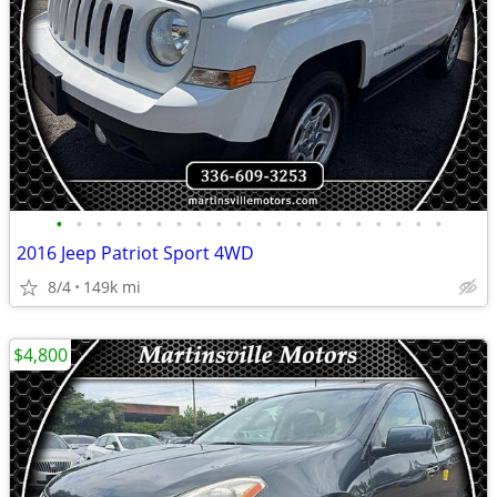
•
•
•
•
•
•
•
•
•
•
•
•
•
•
•
•
•
•
•
•
2016 Jeep Patriot Sport 4WD
8/4
149k mi
$4,800