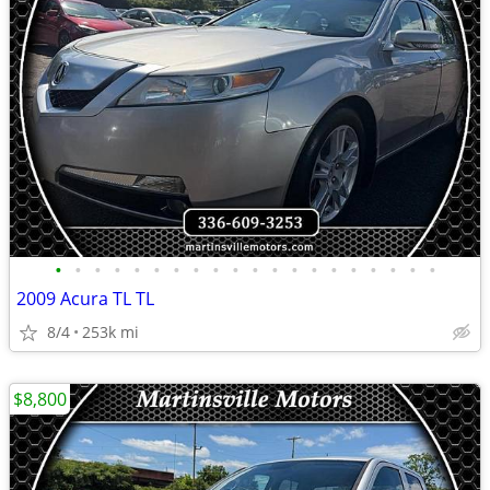
•
•
•
•
•
•
•
•
•
•
•
•
•
•
•
•
•
•
•
•
2009 Acura TL TL
8/4
253k mi
$8,800