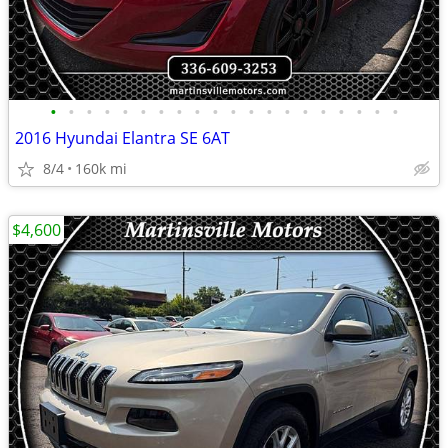
•
•
•
•
•
•
•
•
•
•
•
•
•
•
•
•
•
•
•
•
2016 Hyundai Elantra SE 6AT
8/4
160k mi
$4,600