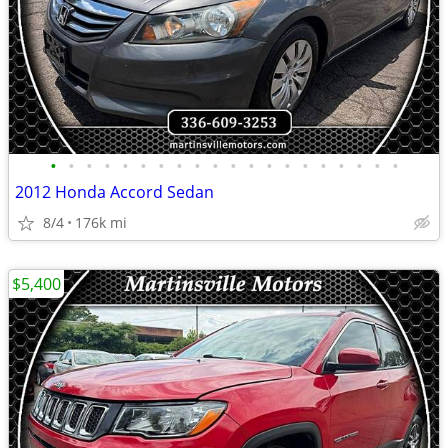
•
•
•
•
•
•
•
•
•
•
•
•
•
•
•
•
•
•
•
•
2012 Honda Accord Sedan
8/4
176k mi
$5,400