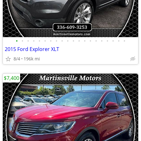
•
•
•
•
•
•
•
•
•
•
•
•
•
•
•
•
•
•
•
•
2015 Ford Explorer XLT
8/4
196k mi
$7,400