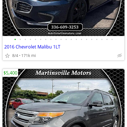
•
•
•
•
•
•
•
•
•
•
•
•
•
•
•
•
•
•
•
•
2016 Chevrolet Malibu 1LT
8/4
171k mi
$5,400