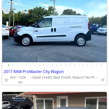
•
•
•
•
•
•
•
•
•
•
•
•
•
•
•
•
•
•
•
•
•
•
2017 RAM ProMaster City Wagon
8/4
132k
Good Credit, Bad Credit, Repo's? No Problem!
mi