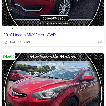
•
•
•
•
•
•
•
•
•
•
•
•
•
•
•
•
•
•
•
•
2016 Lincoln MKX Select AWD
8/4
149k mi
$4,600