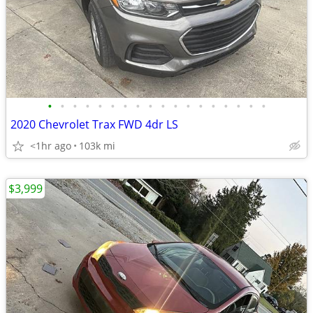
•
•
•
•
•
•
•
•
•
•
•
•
•
•
•
•
•
•
2020 Chevrolet Trax FWD 4dr LS
<1hr ago
103k mi
$3,999