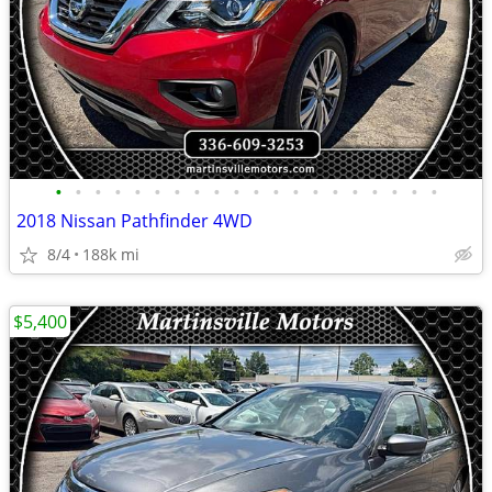
•
•
•
•
•
•
•
•
•
•
•
•
•
•
•
•
•
•
•
•
2018 Nissan Pathfinder 4WD
8/4
188k mi
$5,400