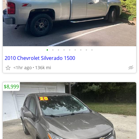
•
•
•
•
•
•
•
•
•
2010 Chevrolet Silverado 1500
<1hr ago
136k mi
$8,999