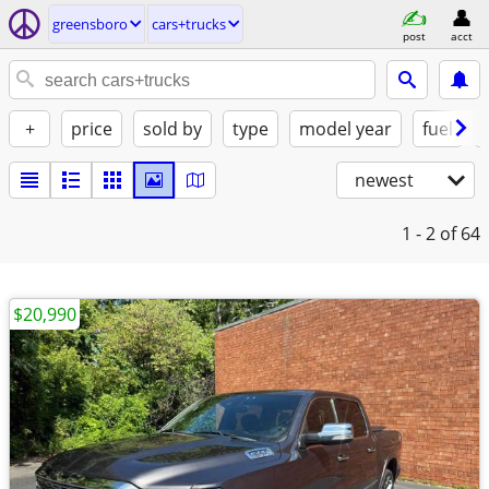
greensboro
cars+trucks
post
acct
+
price
sold by
type
model year
fuel
newest
1 - 2
of 64
$20,990