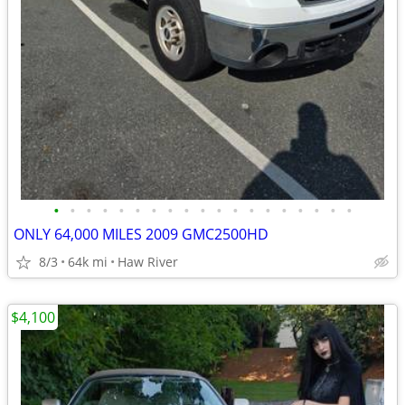
•
•
•
•
•
•
•
•
•
•
•
•
•
•
•
•
•
•
•
ONLY 64,000 MILES 2009 GMC2500HD
8/3
64k mi
Haw River
$4,100