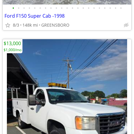
•
•
•
•
•
•
•
•
•
•
•
•
•
•
•
•
•
•
•
•
•
Ford F150 Super Cab -1998
8/3
148k mi
GREENSBORO
$13,000
$1,000/mo