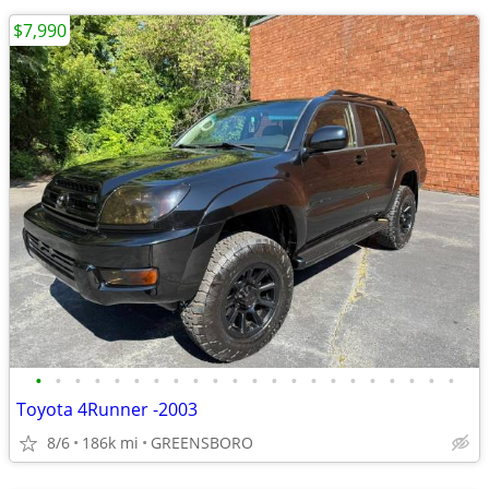
$7,990
•
•
•
•
•
•
•
•
•
•
•
•
•
•
•
•
•
•
•
•
•
•
Toyota 4Runner -2003
8/6
186k mi
GREENSBORO