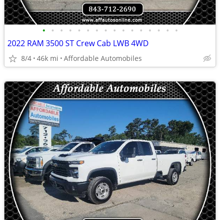
•
•
•
•
•
•
•
•
•
•
•
•
•
•
•
•
2022 RAM 3500 ST Crew Cab LWB 4WD
8/4
46k mi
Affordable Automobiles