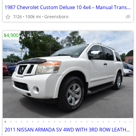
1987 Chevrolet Custom Deluxe 10 4x4 – Manual Transmission
7/26
100k mi
Greensboro
$4,900
•
•
•
•
•
•
•
•
•
•
•
•
•
•
•
•
•
•
•
•
•
•
•
•
2011 NISSAN ARMADA SV 4WD WITH 3RD ROW LEATHER SEATS AND DVD