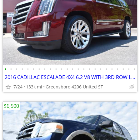
•
•
•
•
•
•
•
•
•
•
•
•
•
•
•
•
•
•
•
•
•
•
•
•
2016 CADILLAC ESCALADE 4X4 6.2 V8 WITH 3RD ROW LEATHER LUXURY
7/24
133k mi
Greensboro 4206 United ST
$6,500