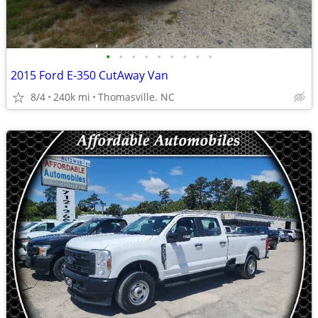
•
•
•
•
•
•
•
•
•
2015 Ford E-350 CutAway Van
8/4
240k mi
Thomasville. NC