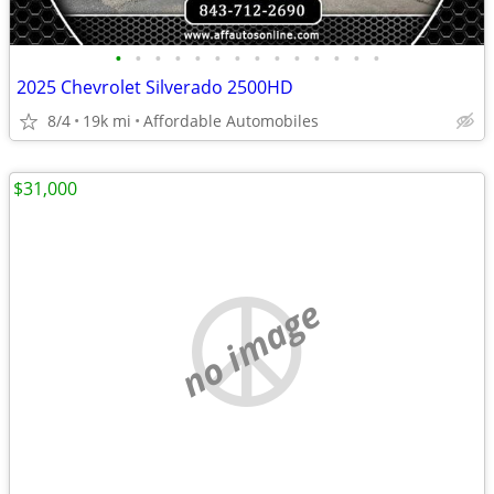
•
•
•
•
•
•
•
•
•
•
•
•
•
•
2025 Chevrolet Silverado 2500HD
8/4
19k mi
Affordable Automobiles
$31,000
no image