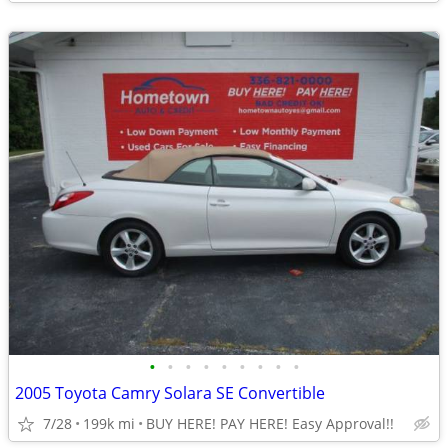
•
•
•
•
•
•
•
•
•
2005 Toyota Camry Solara SE Convertible
7/28
199k mi
BUY HERE! PAY HERE! Easy Approval!!