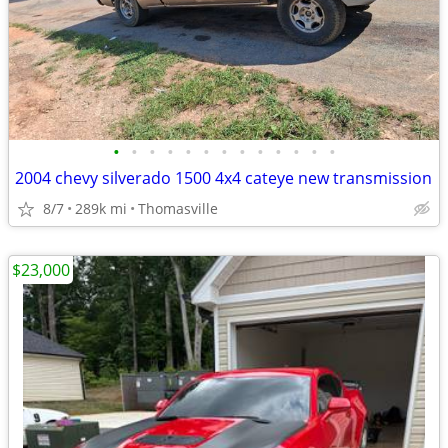
•
•
•
•
•
•
•
•
•
•
•
•
•
2004 chevy silverado 1500 4x4 cateye new transmission
8/7
289k mi
Thomasville
$23,000