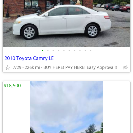
•
•
•
•
•
•
•
•
•
•
2010 Toyota Camry LE
7/29
226k mi
BUY HERE! PAY HERE! Easy Approval!!
$18,500