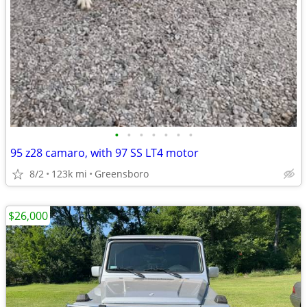
•
•
•
•
•
•
•
95 z28 camaro, with 97 SS LT4 motor
8/2
123k mi
Greensboro
$26,000