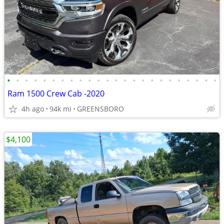
•
•
•
•
•
•
•
•
•
•
•
•
•
•
•
•
•
•
•
•
•
•
•
•
Ram 1500 Crew Cab -2020
4h ago
94k mi
GREENSBORO
$4,100