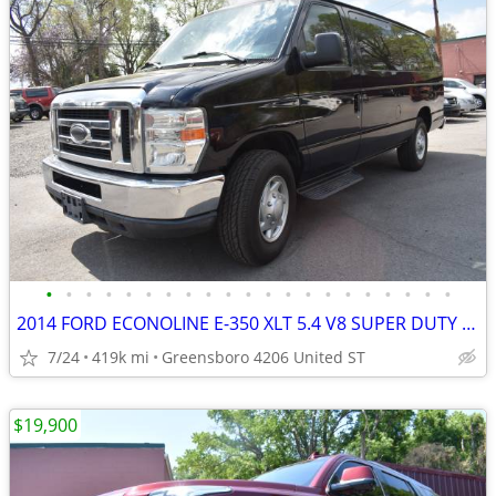
•
•
•
•
•
•
•
•
•
•
•
•
•
•
•
•
•
•
•
•
•
2014 FORD ECONOLINE E-350 XLT 5.4 V8 SUPER DUTY EXTENDED PASSENGER VAN
7/24
419k mi
Greensboro 4206 United ST
$19,900