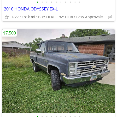
•
•
•
•
•
•
•
•
•
•
2016 HONDA ODYSSEY EX-L
7/27
181k mi
BUY HERE! PAY HERE! Easy Approval!!
$7,500
•
•
•
•
•
•
•
•
•
•