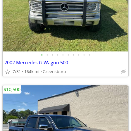
•
•
•
•
•
•
•
•
•
•
2002 Mercedes G Wagon 500
7/31
164k mi
Greensboro
$10,500