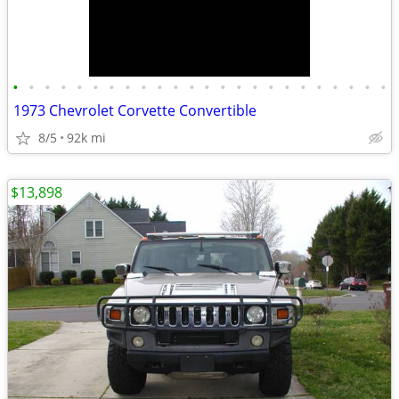
•
•
•
•
•
•
•
•
•
•
•
•
•
•
•
•
•
•
•
•
•
•
•
•
1973 Chevrolet Corvette Convertible
8/5
92k mi
$13,898