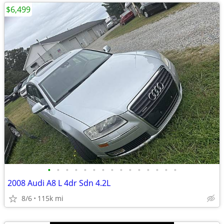
$6,499
•
•
•
•
•
•
•
•
•
•
•
•
•
•
•
2008 Audi A8 L 4dr Sdn 4.2L
8/6
115k mi