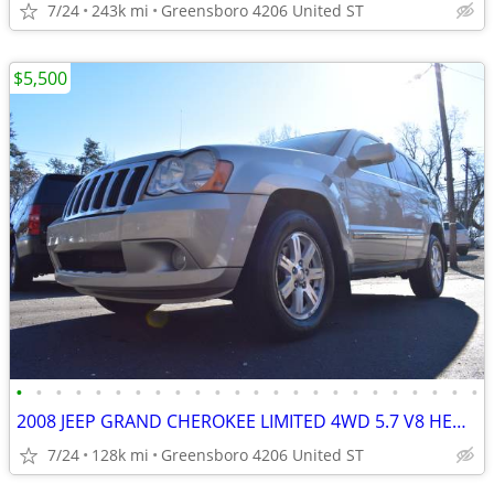
7/24
243k mi
Greensboro 4206 United ST
$5,500
•
•
•
•
•
•
•
•
•
•
•
•
•
•
•
•
•
•
•
•
•
•
•
•
2008 JEEP GRAND CHEROKEE LIMITED 4WD 5.7 V8 HEMI WITH LOW MILES
7/24
128k mi
Greensboro 4206 United ST