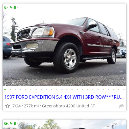
$2,500
•
•
•
•
•
•
•
•
•
•
•
•
•
•
•
•
•
•
•
•
•
•
•
•
1997 FORD EXPEDITION 5.4 4X4 WITH 3RD ROW***RUNS AND DRIVES GREAT***
7/24
277k mi
Greensboro 4206 United ST
$6,500