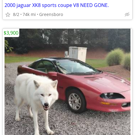
2000 jaguar XK8 sports coupe V8 NEED GONE.
8/2
74k mi
Greensboro
$3,900