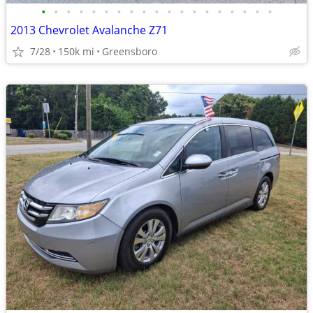
•
•
•
•
•
•
•
•
•
•
•
•
•
•
•
•
•
•
•
2013 Chevrolet Avalanche Z71
7/28
150k mi
Greensboro