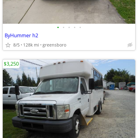
•
•
•
•
•
ByHummer h2
8/5
128k mi
greensboro
$3,250