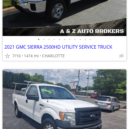
•
•
•
•
•
•
•
•
•
•
•
2021 GMC SIERRA 2500HD UTILITY SERVICE TRUCK
7/16
141k mi
CHARLOTTE