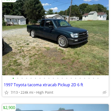
•
•
•
•
•
•
•
•
•
•
•
•
•
•
•
•
•
•
•
•
1997 Toyota tacoma xtracab Pickup 2D 6 ft
7/13
224k mi
High Point
$2,900