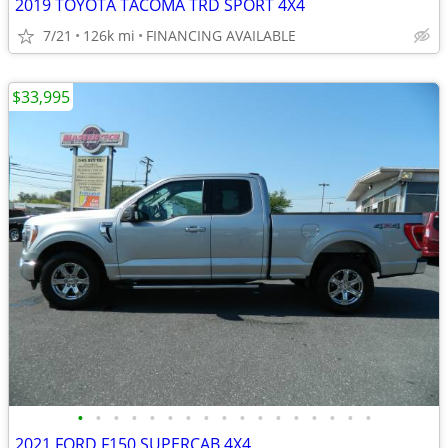
2019 TOYOTA TACOMA TRD SPORT 4X4
7/21
126k mi
FINANCING AVAILABLE
$33,995
•
•
•
•
•
•
•
•
•
•
•
•
•
•
•
•
•
2021 FORD F150 SUPERCAB 4X4