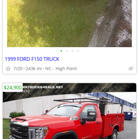
•
•
•
•
1999 FORD F150 TRUCK
7/20
243k mi
NC - High Point
$24,900