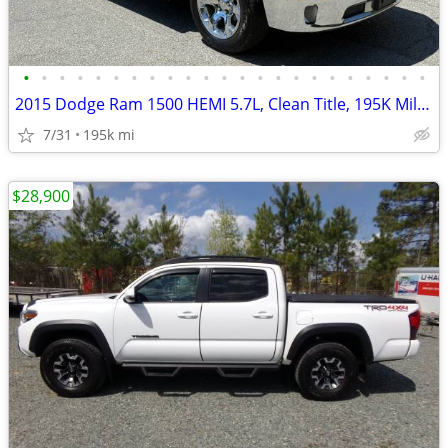
•
•
•
•
•
•
•
•
•
•
•
•
•
•
•
•
•
•
•
•
•
•
•
2015 Dodge Ram 1500 HEMI 5.7L, Clean Title, 195K Miles
7/31
195k mi
$28,900