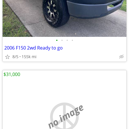
•
•
•
•
2006 F150 2wd Ready to go
8/5
155k mi
$31,000
no image