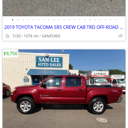
•
•
•
•
•
•
•
•
•
•
•
•
•
•
•
•
•
•
•
•
•
2019 TOYOTA TACOMA SR5 CREW CAB TRD OFF-ROAD 4X4
7/30
107k mi
SANFORD
$9,750