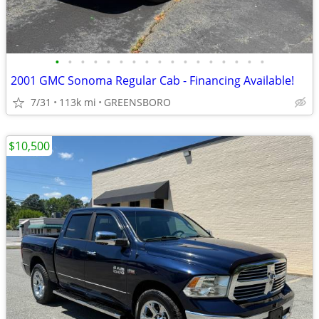
•
•
•
•
•
•
•
•
•
•
•
•
•
•
•
•
•
2001 GMC Sonoma Regular Cab - Financing Available!
7/31
113k mi
GREENSBORO
$10,500