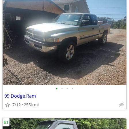
•
•
•
•
99 Dodge Ram
7/12
255k mi
$1