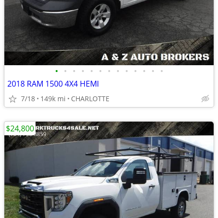
•
•
•
•
•
•
•
•
•
•
•
•
•
2018 RAM 1500 4X4 HEMI
7/18
149k mi
CHARLOTTE
$24,800