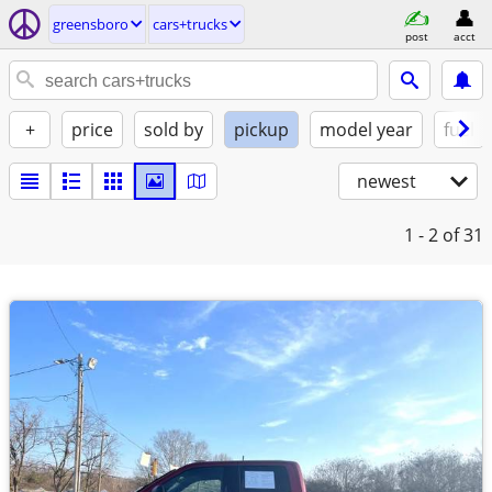
greensboro
cars+trucks
post
acct
+
price
sold by
pickup
model year
fuel
newest
1 - 2
of 31