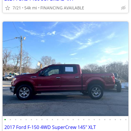
7/21
54k mi
FINANCING AVAILABLE
•
•
•
•
•
•
•
•
•
•
•
•
•
•
•
•
•
•
•
•
•
•
•
•
2017 Ford F-150 4WD SuperCrew 145" XLT