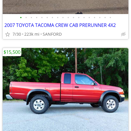
•
•
•
•
•
•
•
•
•
•
•
•
•
•
•
•
•
•
2007 TOYOTA TACOMA CREW CAB PRERUNNER 4X2
7/30
223k mi
SANFORD
$15,500