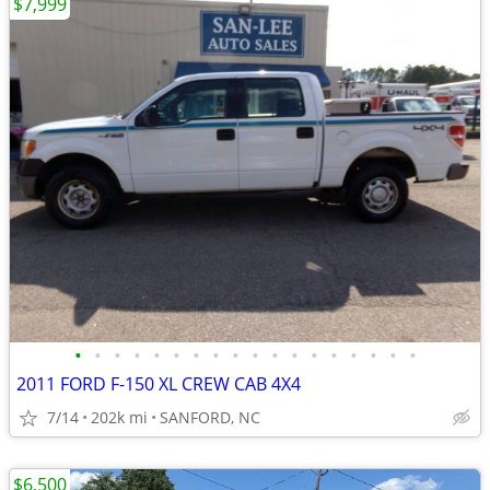
$7,999
•
•
•
•
•
•
•
•
•
•
•
•
•
•
•
•
•
•
2011 FORD F-150 XL CREW CAB 4X4
7/14
202k mi
SANFORD, NC
$6,500