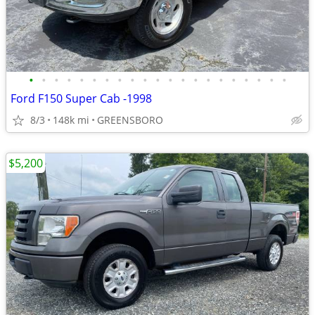
•
•
•
•
•
•
•
•
•
•
•
•
•
•
•
•
•
•
•
•
•
Ford F150 Super Cab -1998
8/3
148k mi
GREENSBORO
$5,200