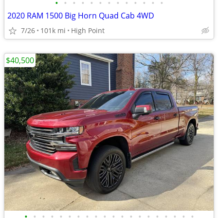
•
•
•
•
•
•
•
•
•
•
•
•
•
2020 RAM 1500 Big Horn Quad Cab 4WD
7/26
101k mi
High Point
$40,500
•
•
•
•
•
•
•
•
•
•
•
•
•
•
•
•
•
•
•
•