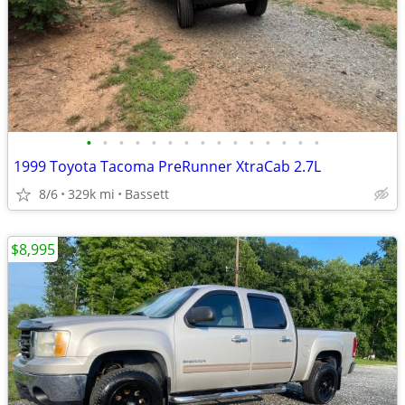
•
•
•
•
•
•
•
•
•
•
•
•
•
•
•
1999 Toyota Tacoma PreRunner XtraCab 2.7L
8/6
329k mi
Bassett
$8,995