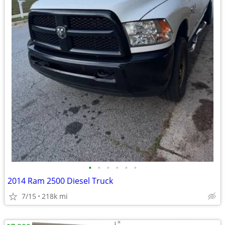
•
•
•
•
•
•
2014 Ram 2500 Diesel Truck
7/15
218k mi