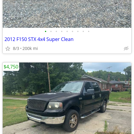
•
•
•
•
•
•
•
•
•
2012 F150 STX 4x4 Super Clean
8/3
200k mi
$4,750