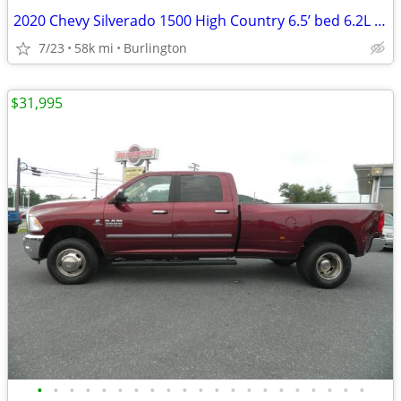
2020 Chevy Silverado 1500 High Country 6.5’ bed 6.2L Gas
7/23
58k mi
Burlington
$31,995
•
•
•
•
•
•
•
•
•
•
•
•
•
•
•
•
•
•
•
•
•