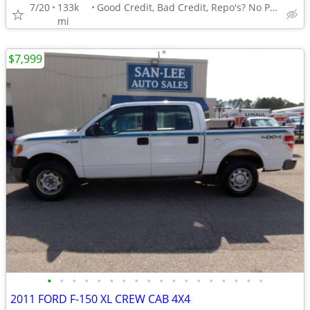
7/20
133k
Good Credit, Bad Credit, Repo's? No Problem!
mi
$7,999
•
•
•
•
•
•
•
•
•
•
•
•
•
•
•
•
•
•
2011 FORD F-150 XL CREW CAB 4X4