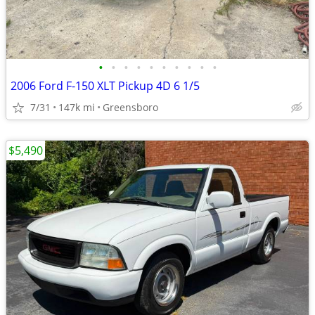
•
•
•
•
•
•
•
•
•
•
2006 Ford F-150 XLT Pickup 4D 6 1/5
7/31
147k mi
Greensboro
$5,490