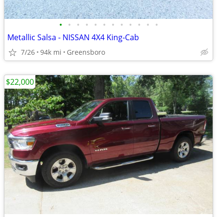
•
•
•
•
•
•
•
•
•
•
•
•
Metallic Salsa - NISSAN 4X4 King-Cab
7/26
94k mi
Greensboro
$22,000