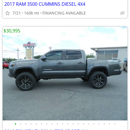
2017 RAM 3500 CUMMINS DIESEL 4X4
7/21
160k mi
FINANCING AVAILABLE
$30,995
•
•
•
•
•
•
•
•
•
•
•
•
•
•
•
•
•
•
•
•