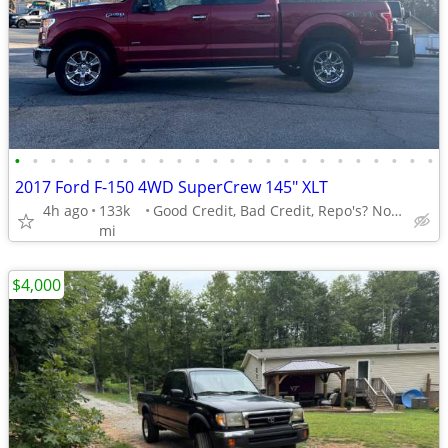
•
•
•
•
•
•
•
•
•
•
•
•
•
•
•
•
•
•
•
•
•
•
•
•
2017 Ford F-150 4WD SuperCrew 145" XLT
4h ago
133k
Good Credit, Bad Credit, Repo's? No Problem!
mi
$4,000