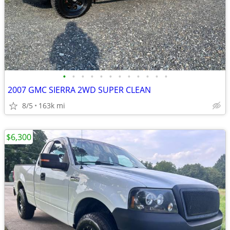
•
•
•
•
•
•
•
•
•
•
•
•
2007 GMC SIERRA 2WD SUPER CLEAN
8/5
163k mi
$6,300