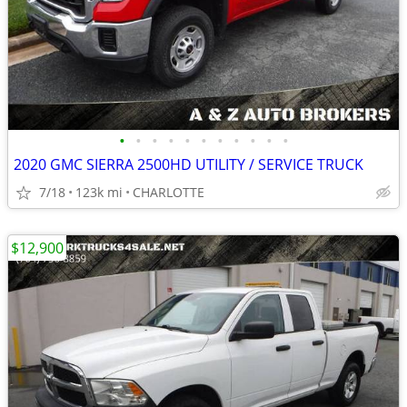
•
•
•
•
•
•
•
•
•
•
•
2020 GMC SIERRA 2500HD UTILITY / SERVICE TRUCK
7/18
123k mi
CHARLOTTE
$12,900