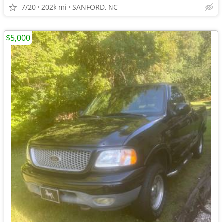
7/20
202k mi
SANFORD, NC
$5,000