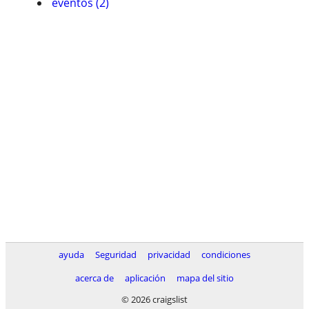
eventos (2)
ayuda
Seguridad
privacidad
condiciones
acerca de
aplicación
mapa del sitio
© 2026 craigslist