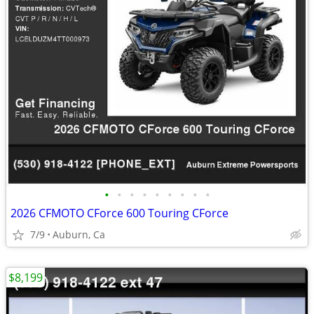
•
•
•
•
•
•
•
•
•
2026 CFMOTO CForce 600 Touring CForce
7/9
Auburn, Ca
$8,199