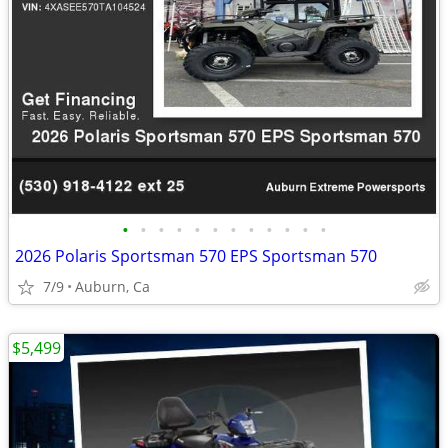
•
•
•
•
•
•
•
•
•
•
•
•
2026 Polaris Sportsman 570 EPS Sportsman 570
7/9
Auburn, Ca
$5,499