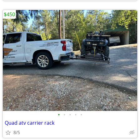
$450
•
•
•
•
•
Quad atv carrier rack
8/5