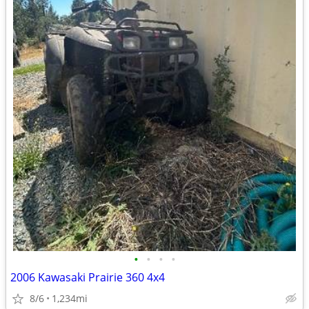
•
•
•
•
2006 Kawasaki Prairie 360 4x4
8/6
1,234mi