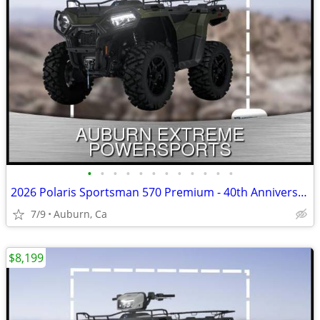
•
•
•
•
•
•
•
•
•
•
•
•
2026 Polaris Sportsman 570 Premium - 40th Anniversary Edition
7/9
Auburn, Ca
$8,199