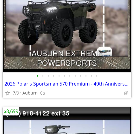
•
•
•
•
•
•
•
•
•
•
•
•
2026 Polaris Sportsman 570 Premium - 40th Anniversary Edition
7/9
Auburn, Ca
$8,699