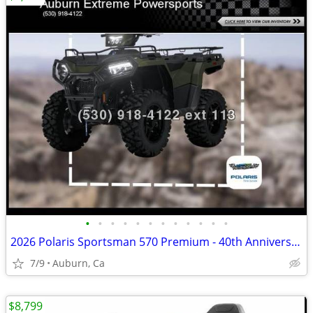
•
•
•
•
•
•
•
•
•
•
•
•
2026 Polaris Sportsman 570 Premium - 40th Anniversary Edition
7/9
Auburn, Ca
$8,799