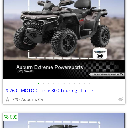
•
•
•
•
•
•
•
•
•
•
•
2026 CFMOTO CForce 800 Touring CForce
7/9
Auburn, Ca
$8,699