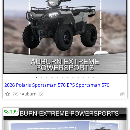
•
•
•
•
•
•
•
•
•
•
•
•
2026 Polaris Sportsman 570 EPS Sportsman 570
7/9
Auburn, Ca
$8,199