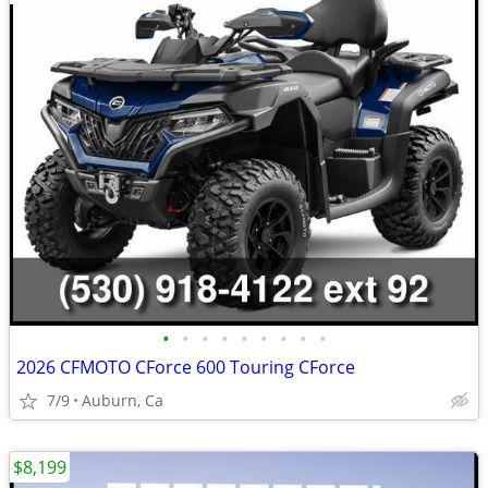
•
•
•
•
•
•
•
•
•
2026 CFMOTO CForce 600 Touring CForce
7/9
Auburn, Ca
$8,199