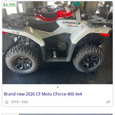
$4,995
•
Brand new 2026 CF Moto CForce 400 4x4
7/19
1mi