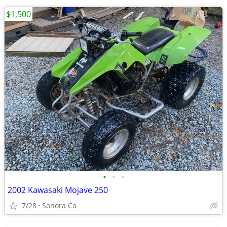
$1,500
•
•
•
2002 Kawasaki Mojave 250
7/28
Sonora Ca