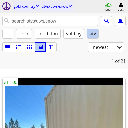
gold country
atvs/utvs/snow
post
acct
+
price
condition
sold by
atv
newest
1
of 21
$1,100