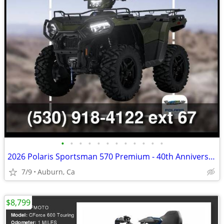
•
•
•
•
•
•
•
•
•
•
•
•
2026 Polaris Sportsman 570 Premium - 40th Anniversary Edition
7/9
Auburn, Ca
$8,799