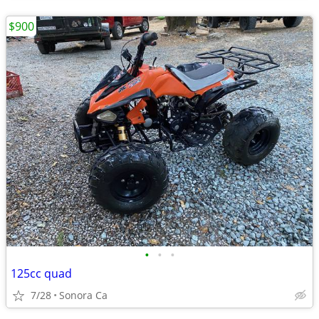
$900
•
•
•
125cc quad
7/28
Sonora Ca