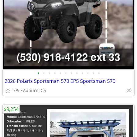
•
•
•
•
•
•
•
•
•
•
•
•
2026 Polaris Sportsman 570 EPS Sportsman 570
7/9
Auburn, Ca
$9,254