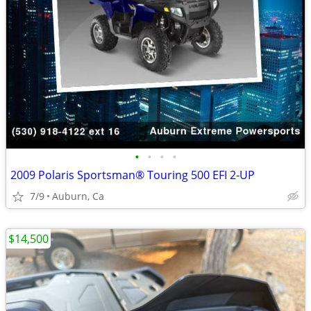
•
•
•
•
2009 Polaris Sportsman® Touring 500 EFI 2-UP
7/9
Auburn, Ca
$14,500