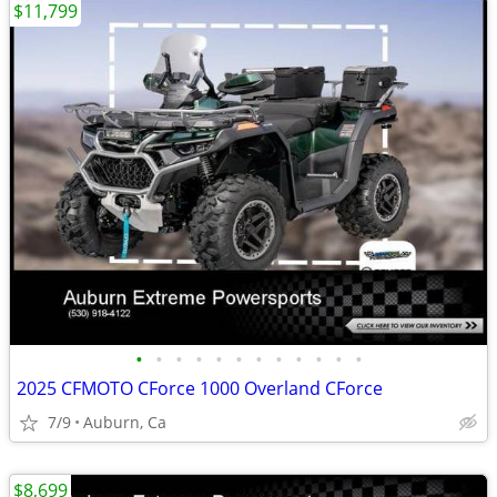
$11,799
•
•
•
•
•
•
•
•
•
•
•
•
2025 CFMOTO CForce 1000 Overland CForce
7/9
Auburn, Ca
$8,699