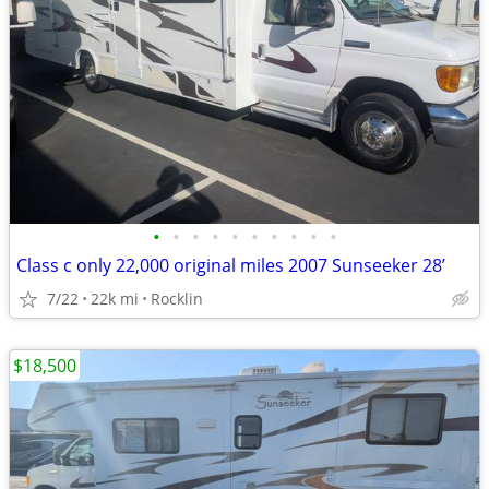
•
•
•
•
•
•
•
•
•
•
Class c only 22,000 original miles 2007 Sunseeker 28’
7/22
22k mi
Rocklin
$18,500