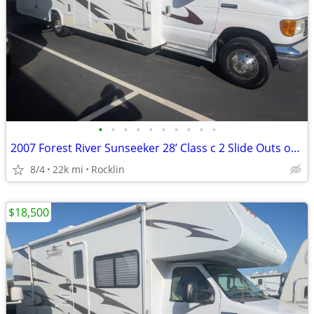
•
•
•
•
•
•
•
•
•
•
2007 Forest River Sunseeker 28’ Class c 2 Slide Outs only 22k
8/4
22k mi
Rocklin
$18,500