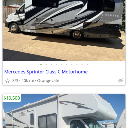
•
•
•
•
•
•
•
•
•
•
Mercedes Sprinter Class C Motorhome
8/3
20k mi
Orangevale
$19,500