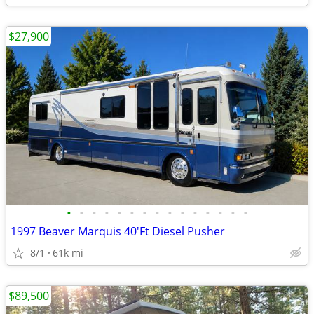
$27,900
•
•
•
•
•
•
•
•
•
•
•
•
•
•
•
1997 Beaver Marquis 40'Ft Diesel Pusher
8/1
61k mi
$89,500