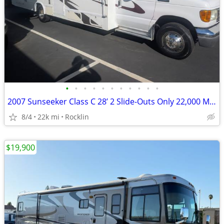
•
•
•
•
•
•
•
•
•
•
•
2007 Sunseeker Class C 28’ 2 Slide-Outs Only 22,000 Miles
8/4
22k mi
Rocklin
$19,900