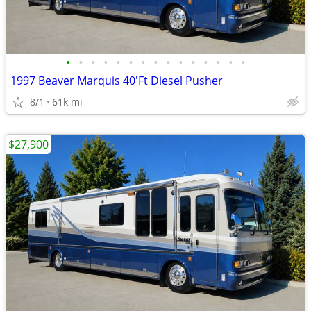
•
•
•
•
•
•
•
•
•
•
•
•
•
•
•
1997 Beaver Marquis 40'Ft Diesel Pusher
8/1
61k mi
$27,900