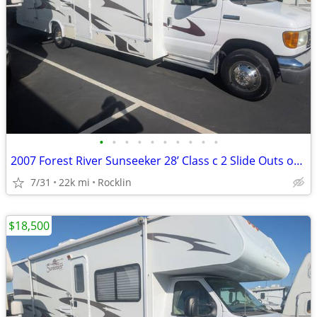
•
•
•
•
•
•
•
•
•
•
2007 Forest River Sunseeker 28’ Class c 2 Slide Outs only 22k
7/31
22k mi
Rocklin
$18,500