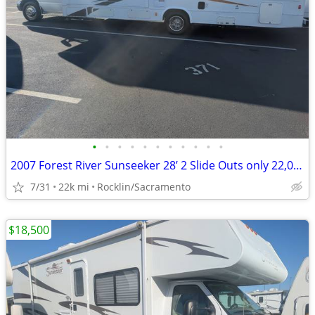
•
•
•
•
•
•
•
•
•
•
•
2007 Forest River Sunseeker 28’ 2 Slide Outs only 22,000 miles
7/31
22k mi
Rocklin/Sacramento
$18,500