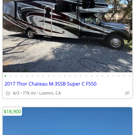
•
•
•
•
•
•
•
•
•
•
•
•
•
•
•
•
•
•
•
•
•
•
•
•
2017 Thor Chateau M-35SB Super C F550
8/3
77k mi
Loomis, CA
$18,900