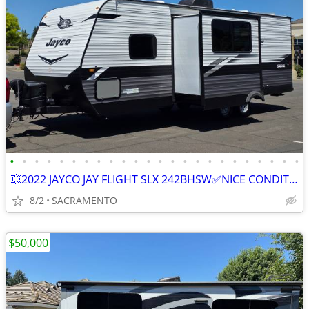
•
•
•
•
•
•
•
•
•
•
•
•
•
•
•
•
•
•
•
•
•
•
•
•
💥2022 JAYCO JAY FLIGHT SLX 242BHSW✅NICE CONDITION✅
8/2
SACRAMENTO
$50,000