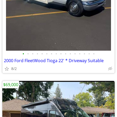
•
•
•
•
•
•
•
•
•
•
•
•
•
•
•
•
2000 Ford FleetWood Tioga 22' * Driveway Suitable
8/2
$69,000