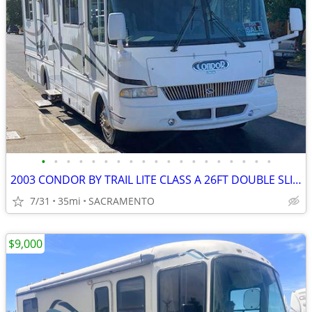
•
•
•
•
•
•
•
•
•
•
•
•
•
•
•
•
•
•
•
2003 CONDOR BY TRAIL LITE CLASS A 26FT DOUBLE SLIDES 39K - $12,000
7/31
35mi
SACRAMENTO
$9,000