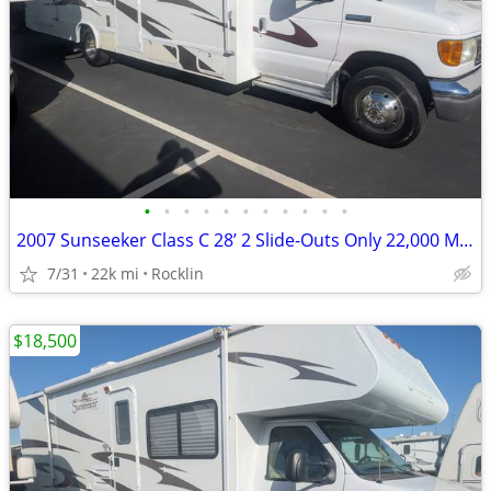
•
•
•
•
•
•
•
•
•
•
•
2007 Sunseeker Class C 28’ 2 Slide-Outs Only 22,000 Miles
7/31
22k mi
Rocklin
$18,500