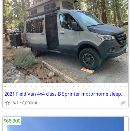
•
•
•
•
•
•
•
•
•
•
•
•
•
•
•
•
•
•
•
•
•
•
•
•
2021 Field Van 4x4 class B Sprinter motorhome sleeps 4
8/1
6,000mi
$68,900