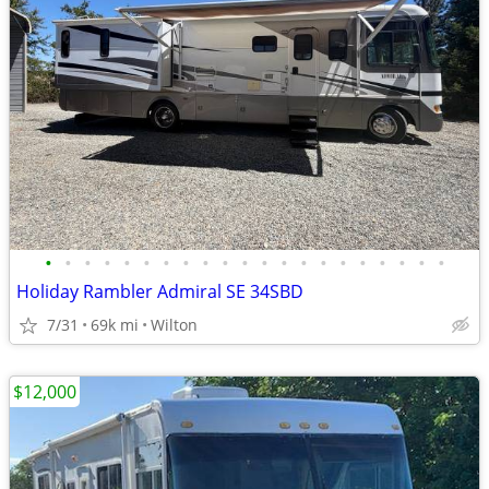
•
•
•
•
•
•
•
•
•
•
•
•
•
•
•
•
•
•
•
•
•
Holiday Rambler Admiral SE 34SBD
7/31
69k mi
Wilton
$12,000