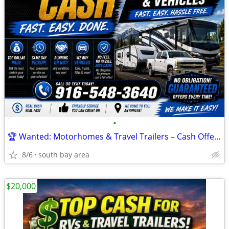
•
🏆 Wanted: Motorhomes & Travel Trailers – Cash Offers! 🏆
8/6
south bay area
$20,000