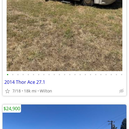
•
•
•
•
•
•
•
•
•
•
•
•
•
•
•
•
•
•
•
•
•
•
•
2014 Thor Ace 27.1
7/18
18k mi
Wilton
$24,900