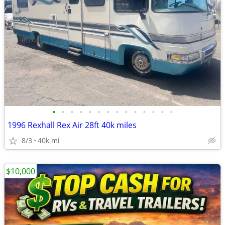
•
•
•
•
•
•
•
•
•
•
•
•
•
•
1996 Rexhall Rex Air 28ft 40k miles
8/3
40k mi
$10,000