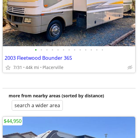
•
•
•
•
•
•
•
•
•
•
•
•
•
2003 Fleetwood Bounder 36S
7/31
44k mi
Placerville
more from nearby areas (sorted by distance)
search a wider area
$44,950