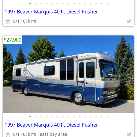
•
•
•
•
•
•
•
•
•
•
•
•
•
•
•
1997 Beaver Marquis 40'Ft Diesel Pusher
8/1
61k mi
$27,900
•
•
•
•
•
•
•
•
•
•
•
•
•
•
•
1997 Beaver Marquis 40'Ft Diesel Pusher
8/1
61k mi
east bay area