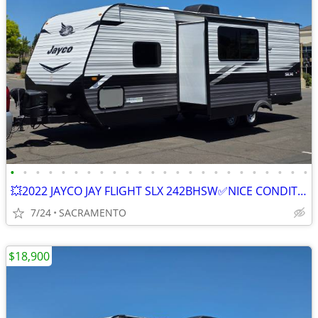
•
•
•
•
•
•
•
•
•
•
•
•
•
•
•
•
•
•
•
•
•
•
•
•
💥2022 JAYCO JAY FLIGHT SLX 242BHSW✅NICE CONDITION✅
7/24
SACRAMENTO
$18,900