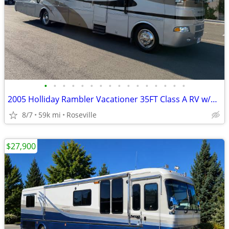
•
•
•
•
•
•
•
•
•
•
•
•
•
•
•
•
2005 Holliday Rambler Vacationer 35FT Class A RV w/2 Slide Outs
8/7
59k mi
Roseville
$27,900