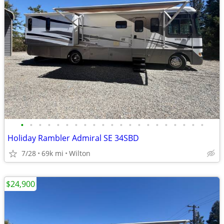
•
•
•
•
•
•
•
•
•
•
•
•
•
•
•
•
•
•
•
•
•
Holiday Rambler Admiral SE 34SBD
7/28
69k mi
Wilton
$24,900