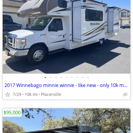
•
•
•
•
•
•
•
•
•
2017 Winnebago minnie winnie - like new - only 10k miles
7/29
10k mi
Placerville
$95,000