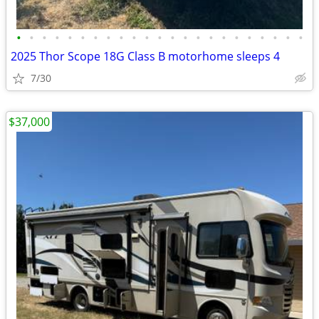
•
•
•
•
•
•
•
•
•
•
•
•
•
•
•
•
•
•
•
•
•
•
•
2025 Thor Scope 18G Class B motorhome sleeps 4
7/30
$37,000