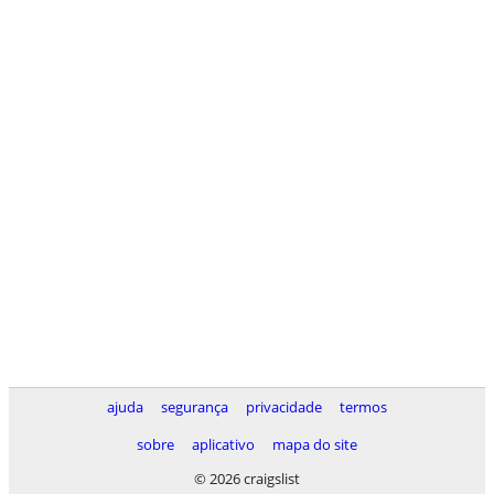
ajuda
segurança
privacidade
termos
sobre
aplicativo
mapa do site
© 2026 craigslist